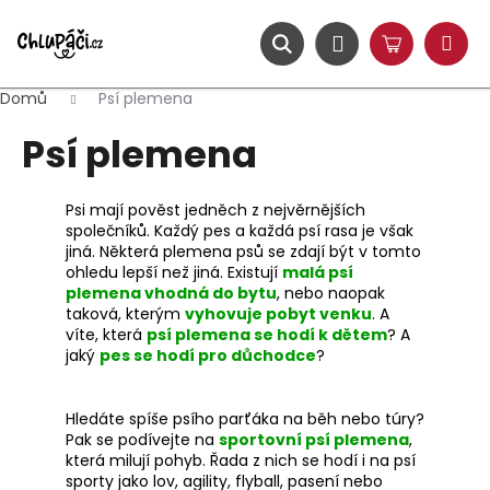
K
Přejít
na
o
obsah
ZPĚT
ZPĚT
Hledat
Nákupní
Přihlášení
š
Menu
košík
í
Domů
Psí plemena
C
k
Psí plemena
o
p
o
Psi mají pověst jedněch z nejvěrnějších
t
společníků. Každý pes a každá psí rasa je však
jiná. Některá plemena psů se zdají být v tomto
ř
ohledu lepší než jiná. Existují
malá psí
e
plemena vhodná do bytu
, nebo naopak
b
taková, kterým
vyhovuje pobyt venku
. A
víte, která
psí plemena se hodí k dětem
? A
u
jaký
pes se hodí pro důchodce
?
j
e
Hledáte spíše psího parťáka na běh nebo túry?
t
Pak se podívejte na
sportovní psí plemena
,
e
která milují pohyb. Řada z nich se hodí i na psí
sporty jako lov, agility, flyball, pasení nebo
n