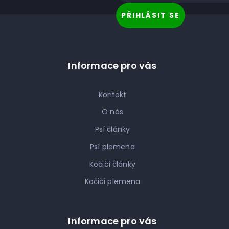
t
PŘIHLÁSIT SE
í
Informace pro vás
Kontakt
O nás
Psí články
Psí plemena
Kočičí články
Kočičí plemena
Informace pro vás