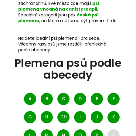
záchranařinu. Své místo zde mají i
psí
a
plemena vhodná na canistereapii
.
j
Speciální kategorií jsou pak
česká psí
plemena
, na která můžeme být právem hrdí.
í
t
?
Najděte ideální psí plemeno i pro sebe.
Všechny rasy psů jsme rozdělili přehledně
podle abecedy.
Plemena psů podle
abecedy
HLEDAT
A
B
C
D
E
F
D
o
G
H
CH
I
J
K
p
o
L
M
N
O
P
Q