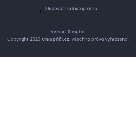
Sledovat na Instagramu
Vytvořil Shoptet
Copyright 2026
Chlupáči.cz
. Všechna práva vyhrazena.