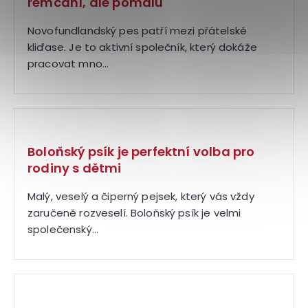
remcání, ale pomalu
Novofundlandský pes patří mezi přátelské
kliďase. Je to aktivní společník, který dokáže
pracovat mno...
Boloňský psík je perfektní volba pro
rodiny s dětmi
Malý, veselý a čiperný pejsek, který vás vždy
zaručeně rozveselí. Boloňský psík je velmi
společenský...