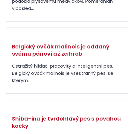
podobá plyšovému medvídkovi. Pomeranian
v posled...
Belgický ovčák malinois je oddaný
svému pánovi až za hrob
Ostražitý hlídač, pracovitý a inteligentní pes.
Belgický ovčák malinois je všestranný pes, se
kterým...
Shiba-inu je tvrdohlavý pes s povahou
kočky