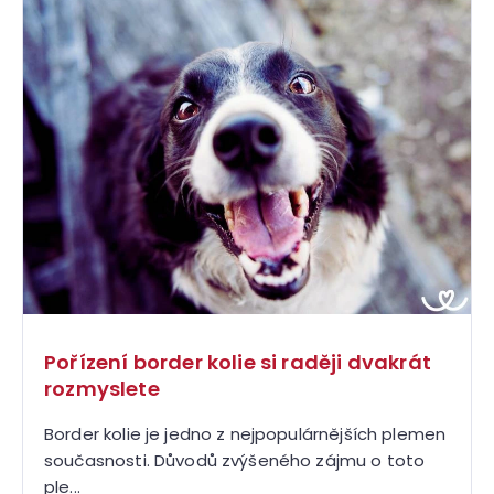
ý
p
i
s
č
l
á
n
k
ů
Pořízení border kolie si raději dvakrát
rozmyslete
Border kolie je jedno z nejpopulárnějších plemen
současnosti. Důvodů zvýšeného zájmu o toto
ple...