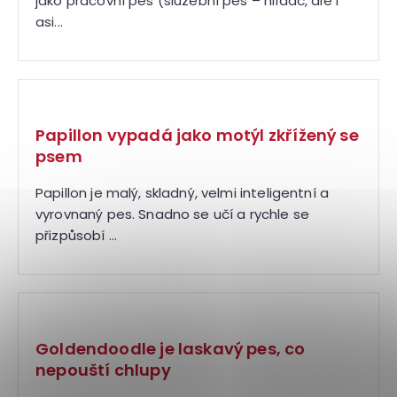
jako pracovní pes (služební pes – hlídač, ale i
asi...
Papillon vypadá jako motýl zkřížený se
psem
Papillon je malý, skladný, velmi inteligentní a
vyrovnaný pes. Snadno se učí a rychle se
přizpůsobí ...
Goldendoodle je laskavý pes, co
nepouští chlupy