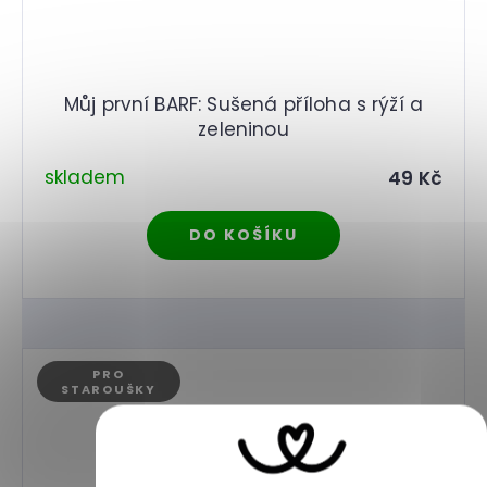
Můj první BARF: Sušená příloha s rýží a
zeleninou
skladem
49 Kč
DO KOŠÍKU
PRO
STAROUŠKY