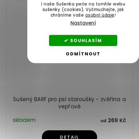
I naše Sušenka peče na tomhle webu
sušenky (cookies).
Vyčmuchejte, jak
chráníme vaše
osobní údaje
!
Nastavení
SOUHLASÍM
ODMÍTNOUT
Sušený BARF pro psí staroušky - zvěřina a
vepřové
skladem
269 Kč
od
DETAIL