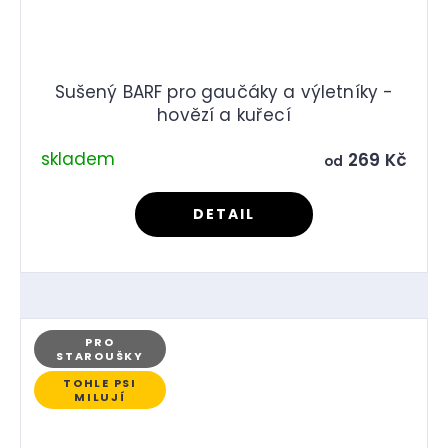
Sušený BARF pro gaučáky a výletníky -
hovězí a kuřecí
skladem
269 Kč
od
DETAIL
PRO
STAROUŠKY
TOHLE PSI
MILUJÍ