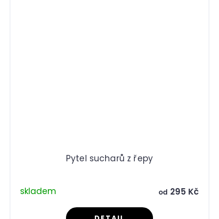
Pytel sucharů z řepy
skladem
295 Kč
od
DETAIL