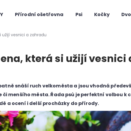
HY
Přírodní ošetřovna
Psi
Kočky
Dvo
Co potřebujete najít?
 užijí vesnici a zahradu
ena, která si užijí vesnici 
u
atně snáší ruch velkoměsta a jsou vhodná předevš
e či menšího města. Řada psů je perfektní volbou k
Doporučujeme
ě a ocení i delší procházky do přírody.