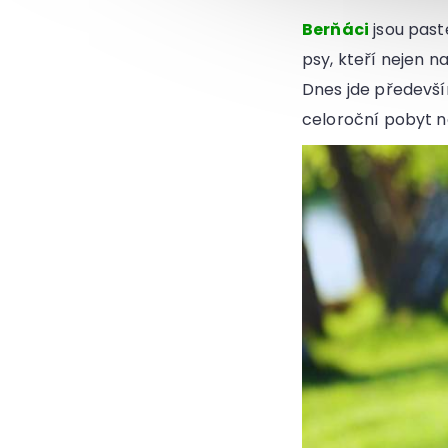
Berňáci
jsou past
psy, kteří nejen 
Dnes jde předevší
celoroční pobyt na