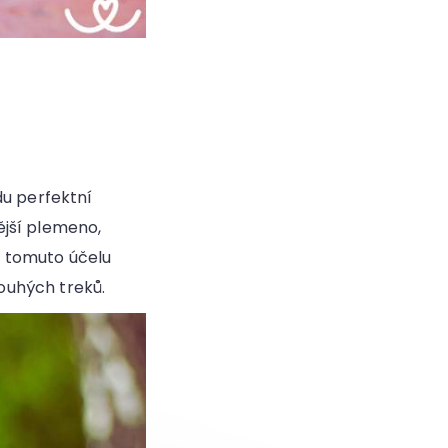
du perfektní
ější plemeno,
 k tomuto účelu
louhých treků.