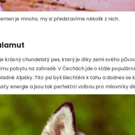
emen je mnoho, my si představíme několik z nich.
alamut
je krásný chundelatý pes, který je díky zemi svého půvo
ímu pobytu na zahradě. V Čechách jde o stále populárn
ladné Aljašky. Tito psi byli šlechtěni k tahu a dodnes se
ousty energie a jsou tak perfektní volbou pro milovníky d