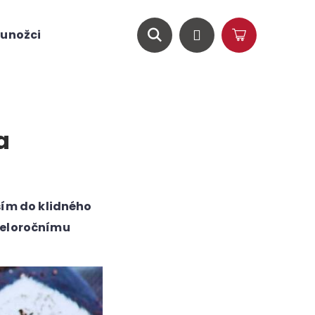
unožci
O nás
Magazín
Hledat
Přihlášení
Nákupní
košík
a
ím do klidného
 celoročnímu