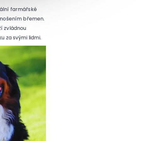
zální farmářské
 a nošením břemen.
ží zvládnou
u za svými lidmi.