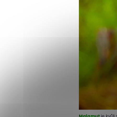
Malamut
je kvůl