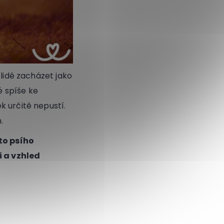
 lidé zacházet jako
é spíše ke
k určitě nepustí.
.
to psího
i a vzhled