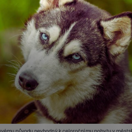
i svému původu nevhodný k celoročnímu pobytu v městs