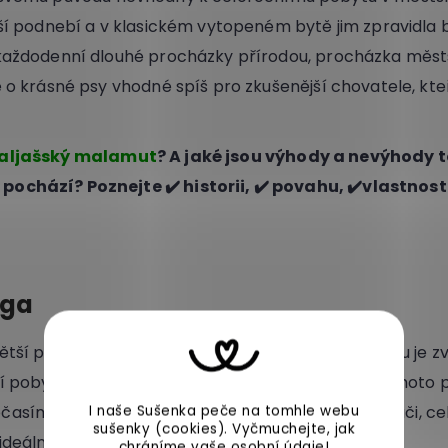
jší podnebí a v klasickém vytopeném bytě jim zpravidla 
 každodenní dlouhé procházky přírodou, procházka měs
 o krásné psy vhodné spíš pro zkušenější chovatele, kteří 
aljašský malamut
? A jaké jsou výhody a nevýhody 
ochází? Poznejte ✔️ historii, ✔️ povahu, ✔️vlastnost
oga
větší pes původem z Tibetu. Díky zemi svého původu je z
í pobyt venku mu tak nečinní potíže. Hustá srst tohoto 
sím, ale i před teplem. Tito psi jsou výborní hlídači, c
I naše Sušenka peče na tomhle webu
sušenky (cookies).
Vyčmuchejte, jak
ideální volbou.
chráníme vaše
osobní údaje
!