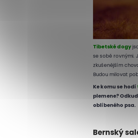
Tibetské dogy
js
se sobě rovnými. J
zkušenějším chova
Budou milovat pob
Ke komu se hodí
plemene? Odkud p
oblíbeného psa.
Bernský sal