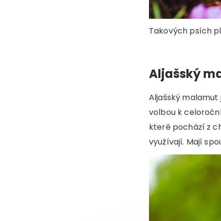
Takových psích pl
Aljašský m
Aljašský malamut 
volbou k celoročn
které pochází z ch
využívají. Mají sp