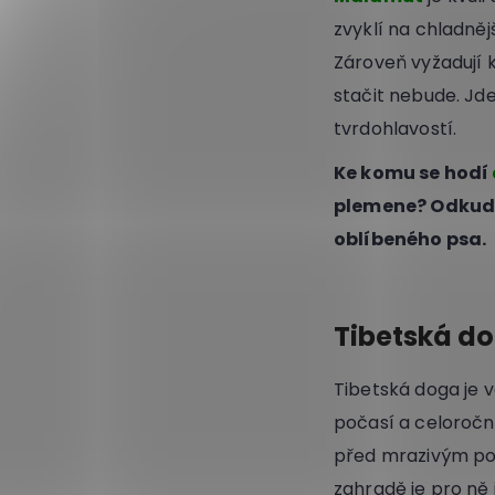
zvyklí na chladně
Zároveň vyžadují
stačit nebude. Jde
tvrdohlavostí.
Ke komu se hodí
plemene? Odkud p
oblíbeného psa.
Tibetská d
Tibetská doga je 
počasí a celoročn
před mrazivým poča
zahradě je pro ně 