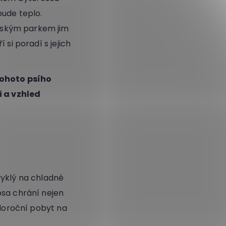
bude teplo.
tským parkem jim
si poradí s jejich
tohoto
psího
i a vzhled
vyklý na chladné
psa chrání nejen
eloroční pobyt na