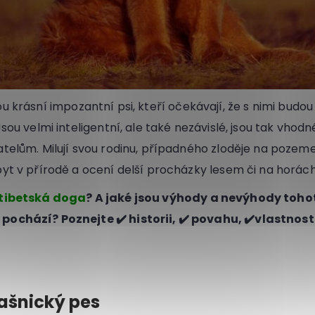
ou krásní impozantní psi, kteří očekávají, že s nimi budou
sou velmi inteligentní, ale také nezávislé, jsou tak vhodn
telům. Milují svou rodinu, případného zloděje na pozeme
yt v přírodě a ocení delší procházky lesem či na horách
tibetská doga
? A jaké jsou výhody a nevýhody toho
ochází? Poznejte ✔️ historii, ✔️ povahu, ✔️vlastnost
ašnický pes