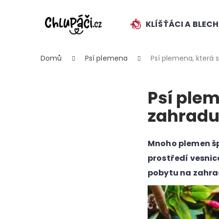
K
Přejít
na
o
obsah
KLÍŠŤÁCI A BLEC
ZPĚT
ZPĚT
š
DO
DO
í
k
OBCHODU
OBCHODU
Domů
Psí plemena
Psí plemena, která si
Psí plem
zahrad
HLEDAT
Mnoho plemen šp
prostředí vesnic
pobytu na zahrad