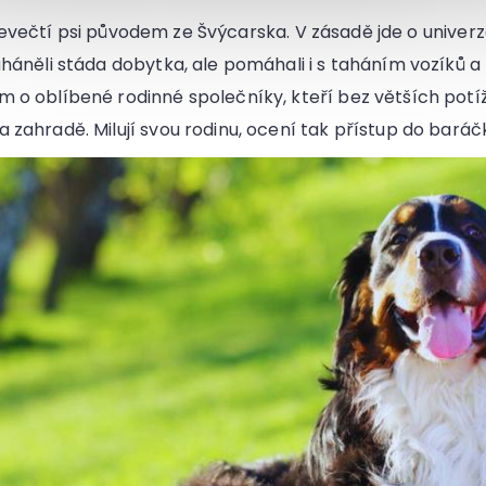
evečtí psi původem ze Švýcarska. V zásadě jde o univer
naháněli stáda dobytka, ale pomáhali i s taháním vozíků
m o oblíbené rodinné společníky, kteří bez větších potí
 zahradě. Milují svou rodinu, ocení tak přístup do baráčk