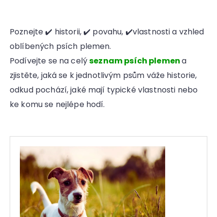
a
j
Poznejte ✔️ historii, ✔️ povahu, ✔️vlastnosti a vzhled
í
oblíbených psích plemen.
t
?
Podívejte se na celý
seznam psích plemen
a
zjistěte, jaká se k jednotlivým psům váže historie,
odkud pochází, jaké mají typické vlastnosti nebo
ke komu se nejlépe hodí.
HLEDAT
D
o
p
o