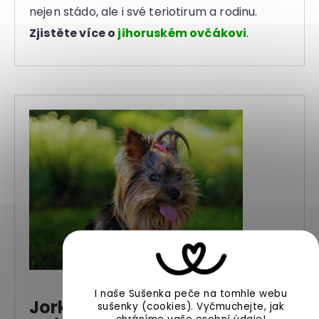
nejen stádo, ale i své teriotirum a rodinu.
Zjistěte více o
jihoruském ovčákovi
.
I naše Sušenka peče na tomhle webu
Jorkšírský teriér (yorkšírský
sušenky (cookies).
Vyčmuchejte, jak