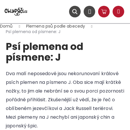
K
Přejít
na
o
obsah
ZPĚT
ZPĚT
Hledat
Nákupní
Přihlášení
š
Menu
košík
í
Domů
Plemena psů podle abecedy
C
k
Psí plemena od písmene: J
o
Psí plemena od
p
o
písmene: J
t
ř
Dva malí neposedové jsou nekorunovaní králové
e
psích plemen na písmeno J. Oba sice mají krátké
b
u
nožky, to jim ale nebrání se o svou porci pozornosti
j
pořádně přihlásit. Zkušenější už vědí, že je řeč o
e
oblíbeném jezevčíkovi a Jack Russell teriérovi.
t
Mezi plemeny na J nechybí ani japonský chin a
e
japonský špic.
n