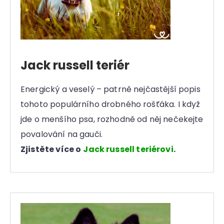
r
u
č
u
j
e
Jack russell teriér
m
e
Energický a veselý – patrně nejčastější popis
tohoto populárního drobného rošťáka. I když
jde o menšího psa, rozhodně od něj nečekejte
povalování na gauči.
Zjistěte více o
Jack russell teriérovi
.