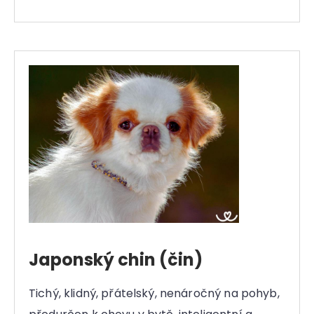
Japonský chin (čin)
Tichý, klidný, přátelský, nenáročný na pohyb,