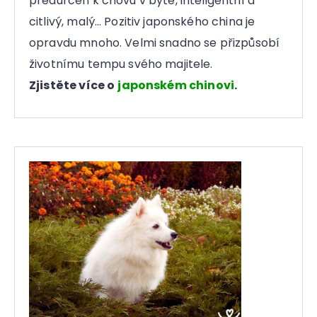
předurčen k chovu v bytě, inteligentní a
citlivý, malý… Pozitiv japonského china je
opravdu mnoho. Velmi snadno se přizpůsobí
životnímu tempu svého majitele.
Zjistěte více o
japonském chinovi
.