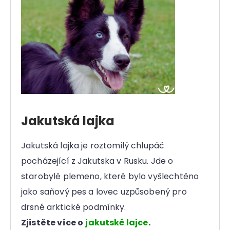
Jakutská lajka
Jakutská lajka je roztomilý chlupáč
pocházející z Jakutska v Rusku. Jde o
starobylé plemeno, které bylo vyšlechtěno
jako saňový pes a lovec uzpůsobený pro
drsné arktické podmínky.
Zjistěte více o
jakutské lajce
.