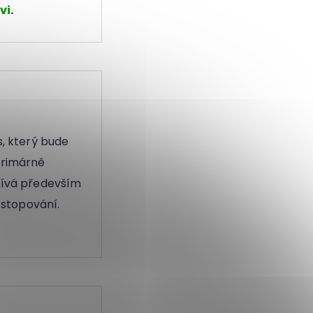
vi
.
s, který bude
primárně
žívá především
 stopování.