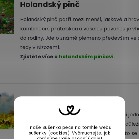
Holandský pinč
Holandský pinč patří mezi menší, laskavé a hrav
kombinaci s přátelskou a veselou povahou je v
do rodiny. Jde o známé plemeno především ve 
tedy v Nizozemí.
Zjistěte více o
holandském pinčovi
.
Honácký australský pes
Výchova australského honáckého psa není jedn
jde o inteligentního psa. Je u něj například důle
I naše Sušenka peče na tomhle webu
socializaci. Svého majitele sice miluje a často se n
sušenky (cookies).
Vyčmuchejte, jak
chráníme vaše
osobní údaje
!