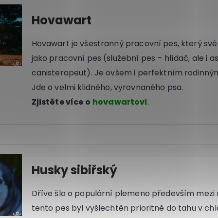
Hovawart
Hovawart je všestranný pracovní pes, který své 
jako pracovní pes (služební pes – hlídač, ale i a
canisterapeut). Je ovšem i perfektním rodinn
Jde o velmi klidného, vyrovnaného psa.
Zjistěte více o
hovawartovi
.
Husky sibiřský
Dříve šlo o populární plemeno především mezi
tento pes byl vyšlechtěn prioritně do tahu v c