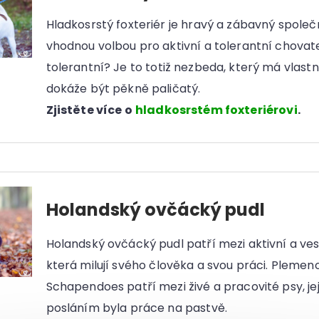
Hladkosrstý foxteriér je hravý a zábavný společn
vhodnou volbou pro aktivní a tolerantní chovate
tolerantní? Je to totiž nezbeda, který má vlast
dokáže být pěkně paličatý.
Zjistěte více o
hladkosrstém foxteriérovi
.
Holandský ovčácký pudl
Holandský ovčácký pudl patří mezi aktivní a ve
která milují svého člověka a svou práci. Plemen
Schapendoes patří mezi živé a pracovité psy, j
posláním byla práce na pastvě.