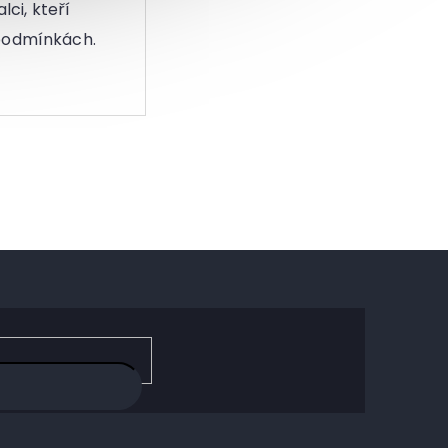
lci, kteří
 podmínkách.