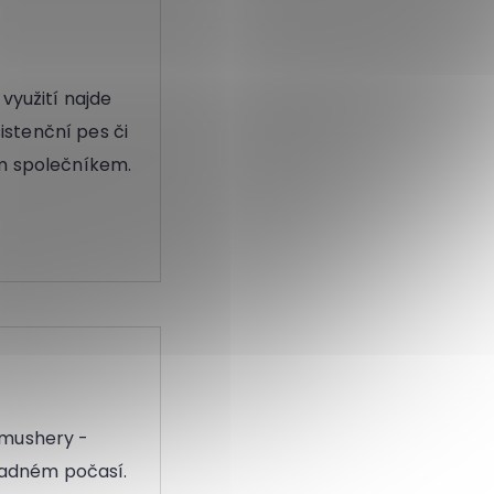
využití najde
sistenční pes či
ým společníkem.
 mushery -
hladném počasí.