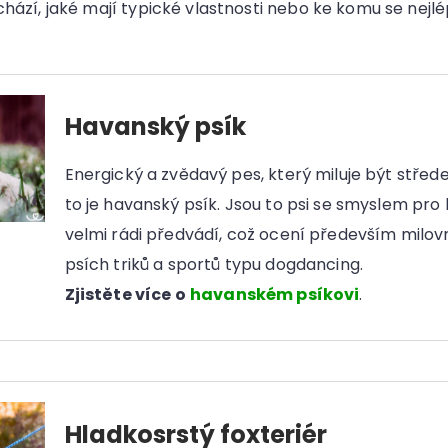
chází, jaké mají typické vlastnosti nebo ke komu se nejl
Havanský psík
Energický a zvědavý pes, který miluje být střed
to je havanský psík. Jsou to psi se smyslem pro 
velmi rádi předvádí, což ocení především milov
psích triků a sportů typu dogdancing.
Zjistěte více o
havanském psíkovi
.
Hladkosrstý foxteriér