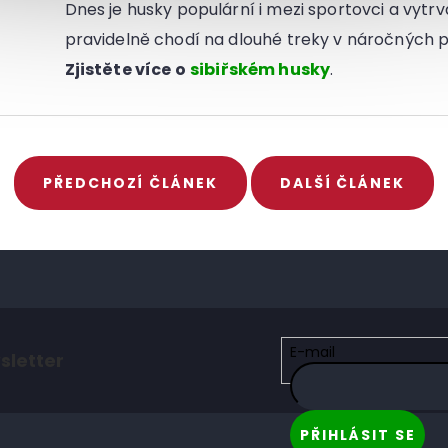
Dnes je husky populární i mezi sportovci a vytrva
pravidelně chodí na dlouhé treky v náročných
Zjistěte více o
sibiřském husky
.
PŘEDCHOZÍ ČLÁNEK
DALŠÍ ČLÁNEK
E-mail
sletter
PŘIHLÁSIT SE