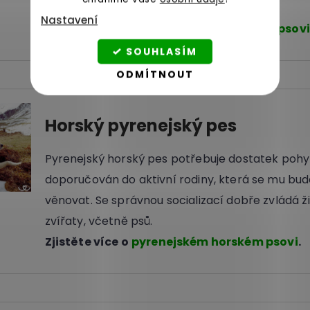
k cizím lidem ovšem bývá nedůvěřivý.
Nastavení
Zjistěte více o
australském honáckém psovi
SOUHLASÍM
ODMÍTNOUT
Horský pyrenejský pes
Pyrenejský horský pes potřebuje dostatek pohyb
doporučován do aktivní rodiny, která se mu bu
věnovat. Se správnou socializací dobře zvládá ži
zvířaty, včetně psů.
Zjistěte více o
pyrenejském horském psovi
.