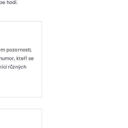
épe hodí.
em pozornosti,
humor, kteří se
níci různých