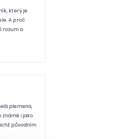
ík, který je
le. A proč
ní rozum a
selá plemena,
o známé i jako
ejichž původním