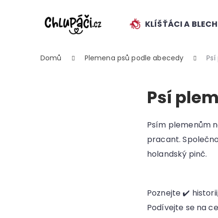
K
Přejít
na
o
obsah
KLÍŠŤÁCI A BLEC
ZPĚT
ZPĚT
š
DO
DO
í
k
OBCHODU
OBCHODU
Domů
Plemena psů podle abecedy
Psí
Psí ple
Psím plemenům na 
pracant. Společno
HLEDAT
holandský pinč.
Poznejte ✔️ histor
Podívejte se na c