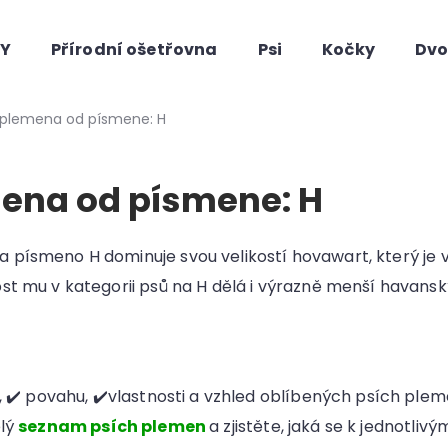
HY
Přírodní ošetřovna
Psi
Kočky
Dvo
Co potřebujete najít?
 plemena od písmene: H
mena od písmene: H
písmeno H dominuje svou velikostí hovawart, který je 
st mu v kategorii psů na H dělá i výrazně menší havans
Doporučujeme
ii, ✔️ povahu, ✔️vlastnosti a vzhled oblíbených psích ple
elý
seznam psích plemen
a zjistěte, jaká se k jednotli