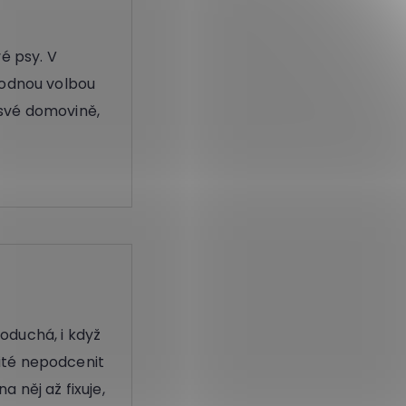
é psy. V
hodnou volbou
své domovině,
oduchá, i když
žité nepodcenit
a něj až fixuje,