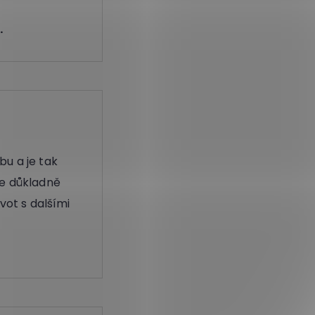
.
u a je tak
de důkladně
vot s dalšími