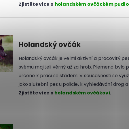
Zjistěte více o
holandském ovčáckém pudlo
Holandský ovčák
Holandský ovčák je velmi aktivní a pracovitý pe
svému majiteli věrný až za hrob. Plemeno bylo 
určeno k práci se stádem. V současnosti se vyu
jako služební pes u policie, k vyhledávání drog a
Zjistěte více o
holandském ovčákovi
.