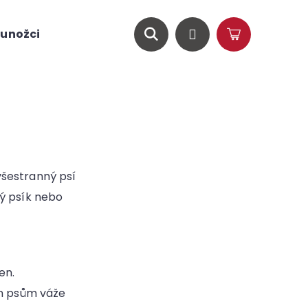
unožci
O nás
Magazín
Hledat
Přihlášení
Nákupní
košík
všestranný psí
ký psík nebo
men.
vým psům váže