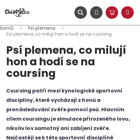
K
Přejít
na
o
obsah
ZPĚT
ZPĚT
Hledat
Nákupní
Přihlášení
š
Menu
košík
í
Domů
Psí plemena
C
k
Psí plemena, co milují hon a hodí se na coursing
o
Psí plemena, co milují
p
o
hon a hodí se na
t
coursing
ř
e
b
Coursing patří mezi kynologické sportovní
u
disciplíny, které vycházejí z honů a
j
pronásledování zvěře pomocí psů. Hlavním
e
cílem coursingu je simulace přirozeného lovu,
t
nikoliv lov samotný ani zabíjení zvěře.
e
Nejčastěji se k této sportovní disciplíně
n