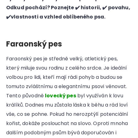
Odkud pochází? Poznejte ✔️ historii, ✔️ povahu,
✔️vlastnosti a vzhled oblíbeného psa.
Faraonský pes
Faraonský pes je středně velký, atletický pes,
který miluje svou rodinu z celého srdce. Je ideální
volbou pro lidi, kteří mají rádi pohyb a budou se
tomuto zvláštnímu a elegantnímu psovi věnovat.
Tento původně
lovecký pes
byl využíván k lovu
králíků. Dodnes mu zůstala láska k běhu a rád loví
vše, co se pohne. Pokud ho nerozptýlí potenciální
kořist, dokáže poslouchat na slovo. Oproti mnoha
dalším podobným psům bývá doporučován i