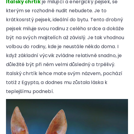
Italský chrtík
je milující a energický pejsek, se
kterým se rozhodně nudit nebudete. Je to
krátkosrstý pejsek, ideální do bytu. Tento drobný
pejsek miluje svou rodinu z celého srdce a dokáže
být na svých majitelích až závislý. Je tak vhodnou
volbou do rodiny, kde je neustále někdo doma. I
když základní výcvik zvládne relativně snadno, je
důležité být při něm velmi důsledný a trpělivý.
Italský chrtík lehce mate svým názvem, pochází
totiž z Egypta, a dodnes mu zůstala láska k
teplejšímu podnebí.