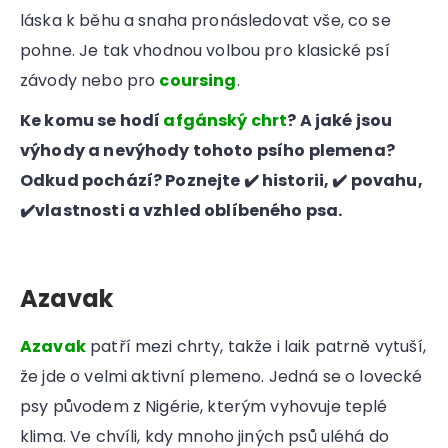
láska k běhu a snaha pronásledovat vše, co se
pohne. Je tak vhodnou volbou pro klasické psí
závody nebo pro
coursing
.
Ke komu se hodí
afgánský chrt
? A jaké jsou
výhody a nevýhody tohoto psího plemena?
Odkud pochází? Poznejte ✔️ historii, ✔️ povahu,
✔️vlastnosti a vzhled oblíbeného psa.
Azavak
Azavak
patří mezi chrty, takže i laik patrně vytuší,
že jde o velmi aktivní plemeno. Jedná se o lovecké
psy původem z Nigérie, kterým vyhovuje teplé
klima. Ve chvíli, kdy mnoho jiných psů uléhá do