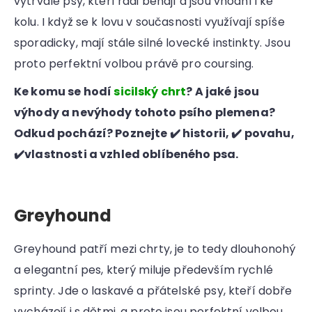
vytrvalé psy, kteří rádi běhají a jsou vhodní i ke
kolu. I když se k lovu v současnosti využívají spíše
sporadicky, mají stále silné lovecké instinkty. Jsou
proto perfektní volbou právě pro coursing.
Ke komu se hodí
sicilský chrt
? A jaké jsou
výhody a nevýhody tohoto psího plemena?
Odkud pochází? Poznejte ✔️ historii, ✔️ povahu,
✔️vlastnosti a vzhled oblíbeného psa.
Greyhound
Greyhound patří mezi chrty, je to tedy dlouhonohý
a elegantní pes, který miluje především rychlé
sprinty. Jde o laskavé a přátelské psy, kteří dobře
vycházejí i s dětmi, a proto jsou perfektní volbou