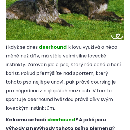
I když se dnes
deerhound
k lovu využívá o něco
méně než dřív, má stále velmi silné lovecké
instinkty. Zároveň jde o psa, který rád běhá a honí
kořist. Pokud přemýšlíte nad sportem, který
tohoto psa nejlépe unaví, pak právě coursing je
pro něj jednou z nejlepších možností. V tomto
sportu je deerhound hvězdou právě díky svým
loveckým instinktům.
Ke komu se hodí
deerhound
? A jaké jsou
výhody a nevýhody tohoto psího plemena?