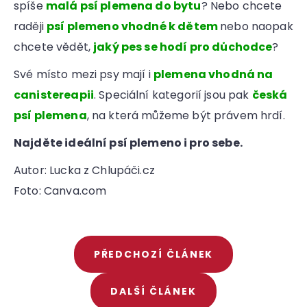
spíše
malá psí plemena do bytu
? Nebo chcete
raději
psí plemeno vhodné k dětem
nebo naopak
chcete vědět,
jaký pes se hodí pro důchodce
?
Své místo mezi psy mají i
plemena vhodná na
canistereapii
. Speciální kategorií jsou pak
česká
psí plemena
, na která můžeme být právem hrdí.
Najděte ideální psí plemeno i pro sebe.
Autor: Lucka z Chlupáči.cz
Foto: Canva.com
PŘEDCHOZÍ ČLÁNEK
DALŠÍ ČLÁNEK