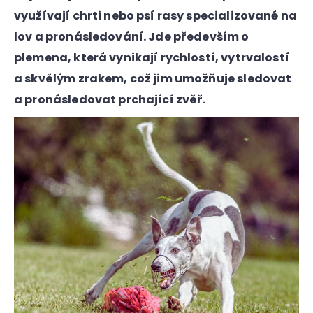
a
využívají chrti nebo psí rasy specializované na
j
lov a pronásledování. Jde především o
í
plemena, která vynikají rychlostí, vytrvalostí
t
a skvělým zrakem, což jim umožňuje sledovat
?
a pronásledovat prchající zvěř.
HLEDAT
D
o
p
o