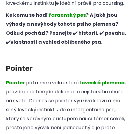
loveckému instinktu je ideální právě pro coursing.
Ke komu se hodí
faraonský pes
? A jaké jsou
výhody a nevýhody tohoto psího plemena?
Odkud pochází? Poznejte ✔️ historii, ✔️ povahu,
✔️vlastnosti a vzhled oblíbeného psa.
Pointer
Pointer
patří mezi velmi stará
lovecká plemena
,
pravděpodobně jde dokonce o nejstaršího ohaře
na světě. Dodnes se pointer využívá k lovu a má
silný lovecký instinkt. Jde o inteligentního psa,
který se správným přístupem naučí téměř cokoli,
přesto jeho výcvik není jednoduchý a je proto