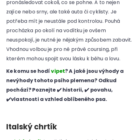
pronásledovat cokoli, co se pohne. A to nejen
zajíce nebo srny, ale také auta či cyklisty. Je
potřeba mít je neustále pod kontrolou. Pouhá
procházka po okolí na vodítku je ovšem
neuspokojí, je nutné je nějakým způsobem zabavit.
Vhodnou volbou je pro ně právě coursing, při
kterém mohou spojit svou lásku k běhu a lovu.
Ke komu se hodí
vipet
? A jaké jsou výhody a
nevýhody tohoto psího plemena? Odkud
pochází? Poznejte ✔️ historii, ✔️ povahu,
✔️vlastnosti a vzhled oblíbeného psa.
Italský chrtík