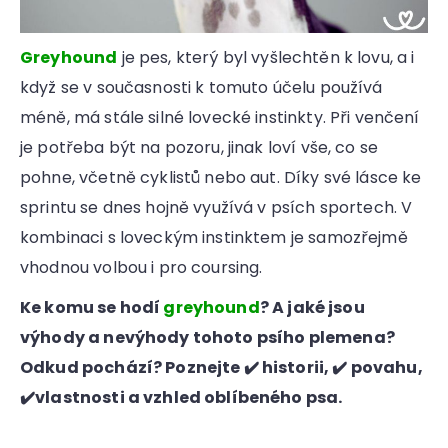
Greyhound
je pes, který byl vyšlechtěn k lovu, a i
když se v současnosti k tomuto účelu používá
méně, má stále silné lovecké instinkty. Při venčení
je potřeba být na pozoru, jinak loví vše, co se
pohne, včetně cyklistů nebo aut. Díky své lásce ke
sprintu se dnes hojně využívá v psích sportech. V
kombinaci s loveckým instinktem je samozřejmě
vhodnou volbou i pro coursing.
Ke komu se hodí
greyhound
? A jaké jsou
výhody a nevýhody tohoto psího plemena?
Odkud pochází? Poznejte ✔️ historii, ✔️ povahu,
✔️vlastnosti a vzhled oblíbeného psa.