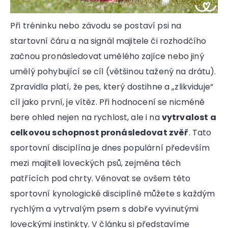
r
u
č
Při tréninku nebo závodu se postaví psi na
u
startovní čáru a na signál majitele či rozhodčího
j
začnou pronásledovat umělého zajíce nebo jiný
e
m
umělý pohybující se cíl (většinou tažený na drátu).
e
Zpravidla platí, že pes, který dostihne a „zlikviduje“
cíl jako první, je vítěz. Při hodnocení se nicméně
bere ohled nejen na rychlost, ale i na
vytrvalost a
celkovou schopnost pronásledovat zvěř
. Tato
sportovní disciplína je dnes populární především
mezi majiteli loveckých psů, zejména těch
patřících pod chrty. Věnovat se ovšem této
sportovní kynologické disciplíně můžete s každým
rychlým a vytrvalým psem s dobře vyvinutými
loveckými instinkty. V článku si představíme