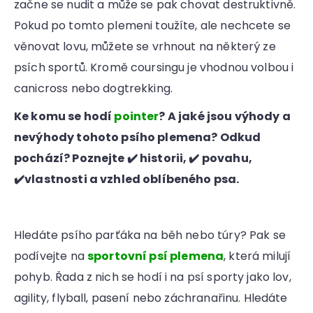
začne se nudit a může se pak chovat destruktivně.
Pokud po tomto plemeni toužíte, ale nechcete se
věnovat lovu, můžete se vrhnout na některý ze
psích sportů. Kromě coursingu je vhodnou volbou i
canicross nebo dogtrekking.
Ke komu se hodí
pointer
? A jaké jsou výhody a
nevýhody tohoto psího plemena? Odkud
pochází? Poznejte ✔️ historii, ✔️ povahu,
✔️vlastnosti a vzhled oblíbeného psa.
Hledáte psího parťáka na běh nebo túry? Pak se
podívejte na
sportovní psí plemena
, která milují
pohyb. Řada z nich se hodí i na psí sporty jako lov,
agility, flyball, pasení nebo záchranařinu. Hledáte