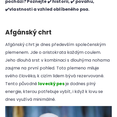
pochází? Poznejte ✔️ historii, ✔️ povahu,
✔️vlastnosti a vzhled oblíbeného psa.
Afgánský chrt
Afgánský chrt je dnes především společenským
plemenem. Jde o aristokrata každým coulem.
Jeho dlouhá srst v kombinaci s dlouhýma nohama
zaujme na první pohled. Toto plemeno miluje
svého člověka, k cizím lidem bývá rezervované.
Tento původně
lovecký pes
je dodnes plný
energie, kterou potřebuje vybít, i když k lovu se
dnes využívá minimálně.