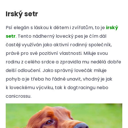
Irský setr
Psí elegán s láskou k dětem i zvířatům, to je
irský
setr
. Tento nádherný lovecký pes je čím dál
častěji využíván jako aktivní rodinný společník,
právě pro své pozitivní vlastnosti. Miluje svou
rodinu z celého srdce a zpravidla mu nedělá dobře
delší odloučení. Jako správný lovečák miluje
pohyb a je třeba ho řádně unavit, vhodný je jak
k loveckému výcviku, tak k dogtracingu nebo
canicrossu.