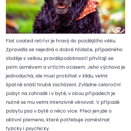
Flat coated retrívr je hravý do pozdějšího věku.
Zpravidla se nejedná o dobré hlídače, případného
zloděje s velkou pravděpodobností přivítají se
psím úsměvem a vrtícím ocasem. Jeho výchova je
jednoduchá, ale musí probíhat v klidu, velmi
špatně snáší hrubé zacházení. Zvládne celoroční
pobyt na zahradě i v bytě, v obou případech je
nutné se mu velmi intenzivně věnovat. V případě
pobytu psa v bytě o něco více. Přeci jen jde o
aktivní plemeno, které potřebuje zaměstnat
fyzicky i psychicky.