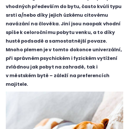
a
vhodných především do bytu, často kvůli typu
j
srsti a/nebo díky jejich úzkému citovému
í
navázání na člověka. Jiní jsou naopak vhodní
t
spíše k celoročnímu pobytu venku, a to díky
?
husté podsadě a samostatnější povaze.
Mnoho plemen je v tomto dokonce univerzální,
při správném psychickém i fyzickém vytížení
zvládnou jak pobyt na zahradě, tak i
v městském bytě – záleží na preferencích
majitele.
HLEDAT
D
o
p
o