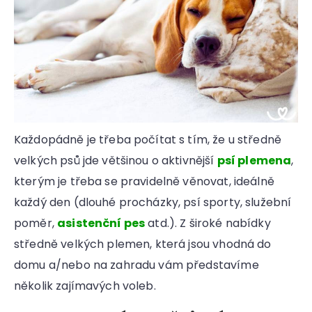
r
u
č
u
j
e
m
e
Každopádně je třeba počítat s tím, že u středně
velkých psů jde většinou o aktivnější
psí plemena
,
kterým je třeba se pravidelně věnovat, ideálně
každý den (dlouhé procházky, psí sporty, služební
poměr,
asistenční pes
atd.). Z široké nabídky
středně velkých plemen, která jsou vhodná do
domu a/nebo na zahradu vám představíme
několik zajímavých voleb.