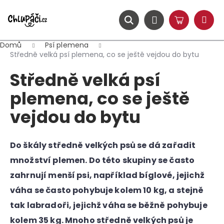
K
Přejít
na
o
obsah
ZPĚT
ZPĚT
Hledat
Nákupní
Přihlášení
š
Menu
košík
í
Domů
Psí plemena
C
k
Středně velká psí plemena, co se ještě vejdou do bytu
o
Středně velká psí
p
o
plemena, co se ještě
t
vejdou do bytu
ř
e
b
Do škály středně velkých psů se dá zařadit
u
množství plemen. Do této skupiny se často
j
zahrnují menší psi, například bíglové, jejichž
e
váha se často pohybuje kolem 10 kg, a stejně
t
tak labradoři, jejichž váha se běžně pohybuje
e
kolem 35 kg. Mnoho středně velkých psů je
n