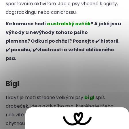
sportovním aktivitám. Jde o psy vhodné k agility,
dogtrackingu nebo canicrossu.
Ke komu se hodí
australský ovčák
? A jaké jsou
výhody a nevýhody tohoto psího
plemene? Odkud pochází? Poznejte ✔️ historii,
✔️ povahu, ✔️vlastnosti a vzhled oblíbeného
psa.
Bígl
I když je mezi středně velkými psy
bígl
spíš
drobeček, jde o aktivního psa, kterého je třeba
náležitě unavit. Tito psi mají skvělý čich, pokud
chytnou zajímavou stopu, vydají se po ní a neslyší