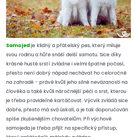
Samojed
je klidný a přátelský pes, který miluje
svou rodinu a hůře snáší delší samotu. Sice díky
krásné husté srstí zvládne i velmi špatné počasí,
přesto není dobrý nápad nechávat ho celoročně
na zahradě - právě kvůli jeho silné nevázanosti na
člověka a také kvůli náročnější péči o srst, kterou
je třeba pravidelně kartáčovat. Výcvik zvládá sice
dobře, přesto má svá úskalí, a je tak doporučován
spíše zkušenějším chovatelům. Při výchově
samojeda je třeba přijít na specifický přístup,