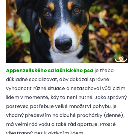
Appenzellského salašnického psa
je třeba
důkladně socializovat, aby dokázal správně
vyhodnotit různé situace a nezasahoval vůči cizím
lidem v momentě, kdy to není nutné. Jako správný
pastevec potřebuje velké množství pohybu, je
vhodný především na dlouhé procházky (denně),
má velmi rád vodu a také rád aportuje. Prostě
všestranný pes k aktivním lidem.