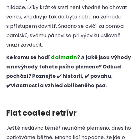
hlídače. Díky krátké srsti není vhodné ho chovat
venku, vhodný je tak do bytu nebo na zahradu
s přístupem dovnitř. Snadno se cvičí za pomoci
pamlsků, svému pánovi se při výcviku usilovně
snaží zavděčit.
Ke komu se hodí
dalmatin
? A jaké jsou výhody
a nevýhody tohoto
psího plemene? Odkud
pochází? Poznejte ✔️ historii, ✔️ povahu,
✔️vlastnosti a vzhled oblíbeného psa.
Flat coated retrívr
Ještě nedávno téměř neznámé plemeno, dnes ho
potkáváme běžně. Mnoho lidí napadne, že jde o