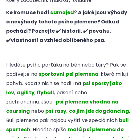
který začátečník málokdy zvládne.
Ke komu se hodí
samojed
? A jaké jsou výhody
a nevýhody tohoto psího plemene? Odkud
pochází? Poznejte ✔️ historii, ✔️ povahu,
✔️vlastnosti a vzhled oblíbeného psa.
Hledáte psího parťáka na běh nebo túry? Pak se
podívejte na
sportovní psí plemena
, která milují
pohyb. Řada z nich se hodí i na
psí sporty jako
lov
,
agility
,
flyball
, pasení nebo
záchranařinu. Jsou i
psí plemena vhodná na
coursing
nebo
psí rasy, co jim jde dogdancing
.
Bull plemena pak najdou vyžití ve speciálních
bull
sportech
. Hledáte spíše
malá psí plemena do