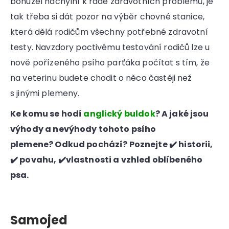
bohužel náchylní k řadě zdravotních problémů, je
tak třeba si dát pozor na výběr chovné stanice,
která dělá rodičům všechny potřebné zdravotní
testy. Navzdory poctivému testování rodičů lze u
nově pořízeného psího parťáka počítat s tím, že
na veterinu budete chodit o něco častěji než
s jinými plemeny.
Ke komu se hodí
anglický buldok
? A jaké jsou
výhody a nevýhody tohoto psího
plemene? Odkud pochází? Poznejte ✔️ historii,
✔️ povahu, ✔️vlastnosti a vzhled oblíbeného
psa.
Samojed