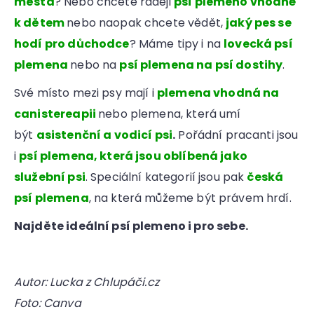
města
? Nebo chcete raději
psí plemeno vhodné
k dětem
nebo naopak chcete vědět,
jaký pes se
hodí pro důchodce
? Máme tipy i na
lovecká psí
plemena
nebo na
psí plemena na psí dostihy
.
Své místo mezi psy mají i
plemena vhodná na
canistereapii
nebo plemena, která umí
být
asistenční a vodicí psi
.
Pořádní pracanti jsou
i
psí plemena, která jsou oblíbená jako
služební psi
. Speciální kategorií jsou pak
česká
psí plemena
, na která můžeme být právem hrdí.
Najděte ideální psí plemeno i pro sebe.
Autor: Lucka z Chlupáči.cz
Foto: Canva