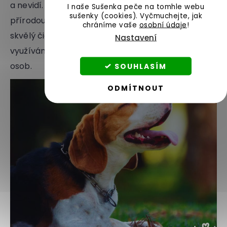
a nevidí. Na bígla je třeba si při procházkách
I naše Sušenka peče na tomhle webu
sušenky (cookies).
Vyčmuchejte, jak
přírodou dávat pozor, aby vám nevzal roha. Jejich
chráníme vaše
osobní údaje
!
skvělý čich lze využít i pozitivně, například je často
Nastavení
využíván k vyhledávání drog nebo nezvěstných
osob.
SOUHLASÍM
ODMÍTNOUT