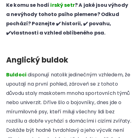
Ke komu se hodí
irský setr
? A jaké jsou výhody
a nevýhody tohoto psího plemene? Odkud
pochází? Poznejte ✔️ historii, ✔️ povahu,
✔️vlastnosti a vzhled oblíbeného psa.
Anglický buldok
Buldoci
disponují natolik jedinečným vzhledem, že
upoutají na první pohled, zároveň se z tohoto
důvodu staly maskotem mnoha sportovních týmů
nebo univerzit. Dříve šlo o bojovníky, dnes jde o
mírumilovné psy, kteří miluji všechny lidi bez
rozdílu a dobře vychází s domácími i cizími zvířaty.
Dokáže být hodně tvrdohlavý a jeho výcvik není