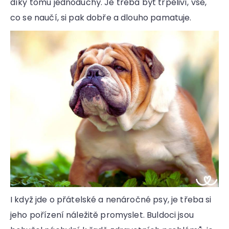
díky tomu jednoduchý. Je třeba být trpěliví, vše,
co se naučí, si pak dobře a dlouho pamatuje.
I když jde o přátelské a nenáročné psy, je třeba si
jeho pořízení náležitě promyslet. Buldoci jsou