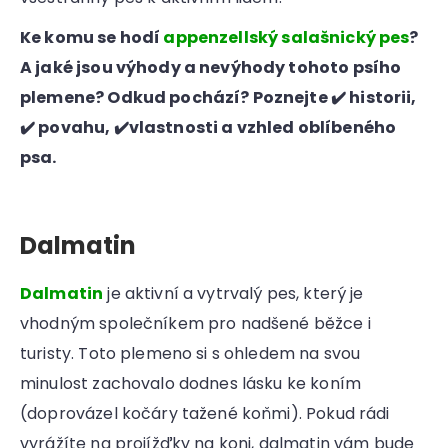
Ke komu se hodí
appenzellský salašnický pes
?
A jaké jsou výhody a nevýhody tohoto
psího
plemene? Odkud pochází? Poznejte ✔️ historii,
✔️ povahu, ✔️vlastnosti a vzhled oblíbeného
psa.
Dalmatin
Dalmatin
je aktivní a vytrvalý pes, který je
vhodným společníkem pro nadšené běžce i
turisty. Toto plemeno si s ohledem na svou
minulost zachovalo dodnes lásku ke koním
(doprovázel kočáry tažené koňmi). Pokud rádi
vyrážíte na projížďky na koni, dalmatin vám bude