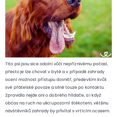
Tito psi jsou sice odolní vůči nepříznivému počasí,
přesto je lze chovat v bytě a v případě zahrady
ocení možnost přístupu dovnitř, především kvůli
své přátelské povaze a silné touze po kontaktu.
Zpravidla nejde ani o dobrého hlídače, a i když
občas na ruch na ulici upozorní štěkotem, většinu
návštěvníků zahrady by přivítal s vrtícím ocasem.