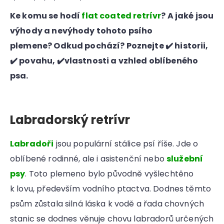
Ke komu se hodí
flat coated retrívr
? A jaké jsou
výhody a nevýhody tohoto psího
plemene? Odkud pochází? Poznejte ✔️ historii,
✔️ povahu, ✔️vlastnosti a vzhled oblíbeného
psa.
Labradorský retrívr
Labradoři
jsou populární stálice psí říše. Jde o
oblíbené rodinné, ale i asistenční nebo
služební
psy
. Toto plemeno bylo původně vyšlechtěno
k lovu, především vodního ptactva. Dodnes těmto
psům zůstala silná láska k vodě a řada chovných
stanic se dodnes věnuje chovu labradorů určených