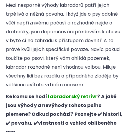
Mezi nesporné výhody labradorů patří jejich
trpělivá a něžná povaha. I když jde o psy odolné
vůči nepříznivému počasí a rozhodně nejde o
drobečky, jsou doporučováni především k chovu
v bytě či na zahradu s přístupem dovnitř. A to
právě kvůli jejich specifické povaze. Navíc pokud
toužíte po psovi, který vám ohlídá pozemek,
labrador rozhodně není vhodnou volbou. Miluje
všechny lidi bez rozdílu a případného zloděje by
většinou uvítal s vrtícím ocasem.
Ke komu se hodí
labradorský retrívr
? A jaké
jsou výhody a nevýhody tohoto psího
plemene? Odkud pochází? Poznejte ✔️ historii,
✔️ povahu, ✔️vlastnosti a vzhled oblíbeného
psa.