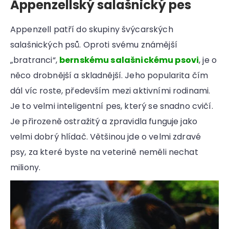
Appenzellský salašnický pes
Appenzell patří do skupiny švýcarských
salašnických psů. Oproti svému známější
„bratranci“,
bernskému salašnickému psovi
, je o
něco drobnější a skladnější. Jeho popularita čím
dál víc roste, především mezi aktivními rodinami.
Je to velmi inteligentní pes, který se snadno cvičí.
Je přirozeně ostražitý a zpravidla funguje jako
velmi dobrý hlídač. Většinou jde o velmi zdravé
psy, za které byste na veterině neměli nechat
miliony.