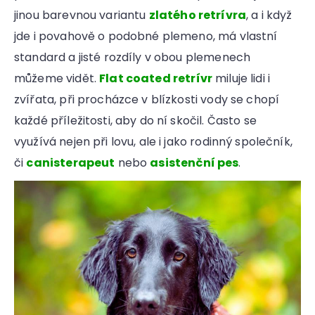
jinou barevnou variantu
zlatého retrívra
, a i když
jde i povahově o podobné plemeno, má vlastní
standard a jisté rozdíly v obou plemenech
můžeme vidět.
Flat coated retrívr
miluje lidi i
zvířata, při procházce v blízkosti vody se chopí
každé příležitosti, aby do ní skočil. Často se
využívá nejen při lovu, ale i jako rodinný společník,
či
canisterapeut
nebo
asistenční pes
.