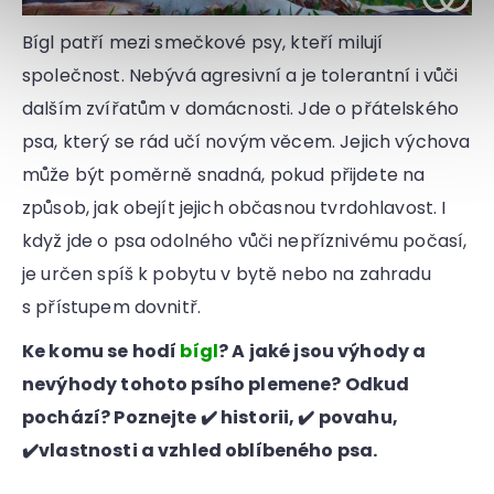
Bígl patří mezi smečkové psy, kteří milují
společnost. Nebývá agresivní a je tolerantní i vůči
dalším zvířatům v domácnosti. Jde o přátelského
psa, který se rád učí novým věcem. Jejich výchova
může být poměrně snadná, pokud přijdete na
způsob, jak obejít jejich občasnou tvrdohlavost. I
když jde o psa odolného vůči nepříznivému počasí,
je určen spíš k pobytu v bytě nebo na zahradu
s přístupem dovnitř.
Ke komu se hodí
bígl
? A jaké jsou výhody a
nevýhody tohoto psího plemene? Odkud
pochází? Poznejte ✔️ historii, ✔️ povahu,
✔️vlastnosti a vzhled oblíbeného psa.