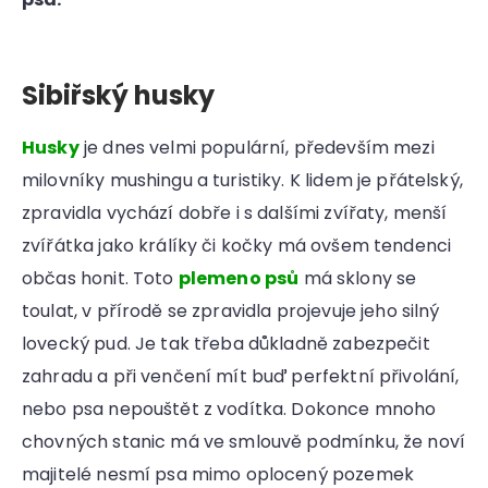
Sibiřský husky
Husky
je dnes velmi populární, především mezi
milovníky mushingu a turistiky. K lidem je přátelský,
zpravidla vychází dobře i s dalšími zvířaty, menší
zvířátka jako králíky či kočky má ovšem tendenci
občas honit. Toto
plemeno psů
má sklony se
toulat, v přírodě se zpravidla projevuje jeho silný
lovecký pud. Je tak třeba důkladně zabezpečit
zahradu a při venčení mít buď perfektní přivolání,
nebo psa nepouštět z vodítka. Dokonce mnoho
chovných stanic má ve smlouvě podmínku, že noví
majitelé nesmí psa mimo oplocený pozemek