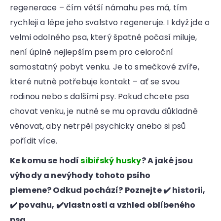
regenerace – čím větší námahu pes má, tím
rychleji a lépe jeho svalstvo regeneruje. I když jde o
velmi odolného psa, který špatné počasí miluje,
není úplně nejlepším psem pro celoroční
samostatný pobyt venku. Je to smečkové zvíře,
které nutně potřebuje kontakt – ať se svou
rodinou nebo s dalšími psy. Pokud chcete psa
chovat venku, je nutné se mu opravdu důkladně
věnovat, aby netrpěl psychicky anebo si psů
pořídit více.
Ke komu se hodí
sibiřský husky
? A jaké jsou
výhody a nevýhody tohoto psího
plemene? Odkud pochází? Poznejte ✔️ historii,
✔️ povahu, ✔️vlastnosti a vzhled oblíbeného
psa.