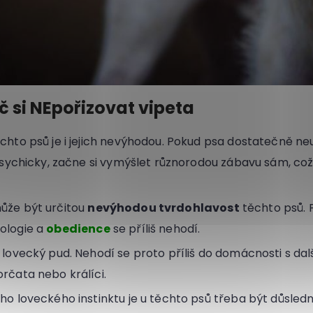
 si NEpořizovat vipeta
ěchto psů je i jejich nevýhodou. Pokud psa dostatečně n
 psychicky, začne si vymýšlet různorodou zábavu sám, což
ůže být určitou
nevýhodou tvrdohlavost
těchto psů. P
ologie a
obedience
se příliš nehodí.
 lovecký pud. Nehodí se proto příliš do domácnosti s dalš
orčata nebo králíci.
ho loveckého instinktu je u těchto psů třeba být důsledn