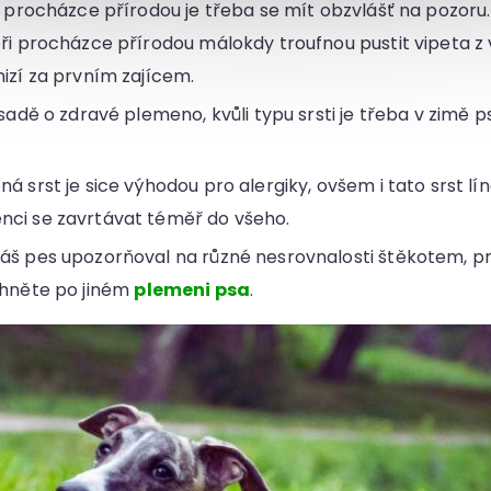
i procházce přírodou je třeba se mít obzvlášť na pozoru.
při procházce přírodou málokdy troufnou pustit vipeta z 
mizí za prvním zajícem.
ásadě o zdravé plemeno, kvůli typu srsti je třeba v zimě 
á srst je sice výhodou pro alergiky, ovšem i tato srst lín
ci se zavrtávat téměř do všeho.
áš pes upozorňoval na různé nesrovnalosti štěkotem, 
áhněte po jiném
plemeni psa
.