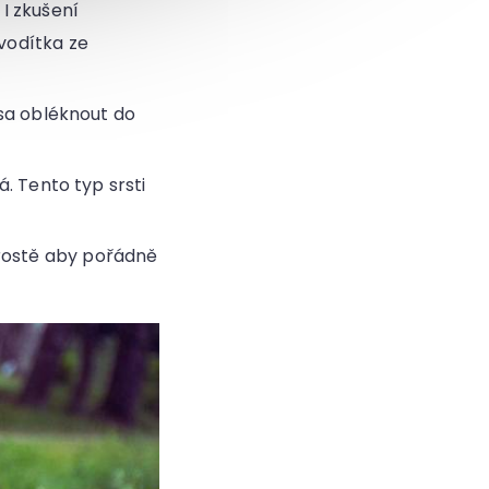
 I zkušení
vodítka ze
psa obléknout do
á. Tento typ srsti
prostě aby pořádně