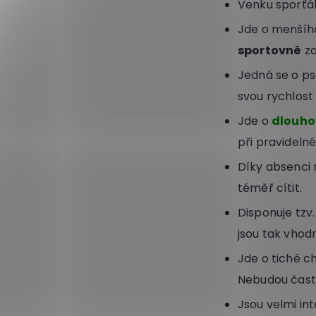
Venku sporťák
Jde o menšího
sportovně
za
Jedná se o ps
svou rychlost
Jde o
dlouho
při pravideln
Díky absenci 
téměř cítit.
Disponuje tzv.
jsou tak vhodn
Jde o tiché c
Nebudou čas
Jsou velmi int