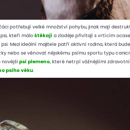
áci potřebují velké množství pohybu, jinak mají destrukt
 psi, kteří málo
štěkají
a zloděje přivítají s vrtícím oca
 psi. Mezi ideální majitele patří aktivní rodina, která bu
ky nebo se věnovat nějakému psímu sportu typu canicr
o novější
psí plemeno
, které netrpí vážnějšími zdravot
ho psího věku
.