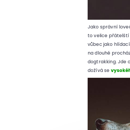
Jako správní loveč
to velice přátelští
vůbec jako hlídací
na dlouhé procház
dogtrakking. Jde 
dožívá se
vysoké