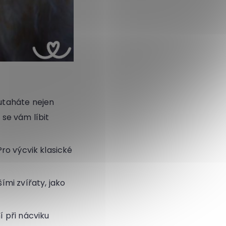
eutaháte nejen
 se vám líbit
ro výcvik klasické
ími zvířaty, jako
í při nácviku