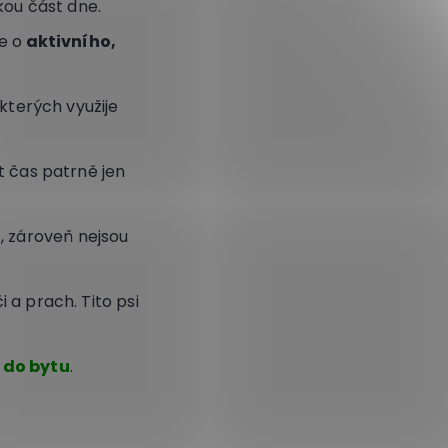
kou část dne.
e o
aktivního,
kterých využije
t čas patrně jen
, zároveň nejsou
i a prach. Tito psi
 do bytu
.