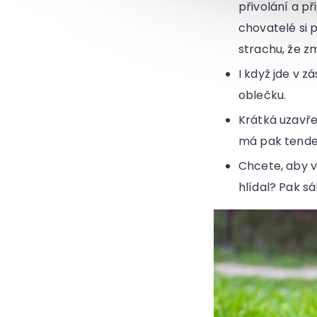
přivolání a př
chovatelé si 
strachu, že z
I když jde v z
oblečku.
Krátká uzavřen
má pak tenden
Chcete, aby v
hlídal? Pak s