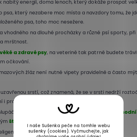
 nabitý energií, doma lenoch, který dokáže prospat vel
 psa, který nezabere moc místa a navzdory tomu, že jd
loženého psa, toho moc nesežere.
a vhodného na dlouhé procházky a různé psí sporty, při 
 a mrštnost.
věké a zdravé psy
, na veterině tak patrně budete trávi
ém očkování.
mazových žláz není nutné vipety pravidelně a často mýt
 uzavřenou srstí, což znamená, že se v srsti nedrží roztoč
í i pro alergiky.
hlupáče, což je jeden z důvodů, proč
jsou tito
psi vhodní
tým
štěkotem
nebo vytím rušit sousedy.
I naše Sušenka peče na tomhle webu
sušenky (cookies).
Vyčmuchejte, jak
eligentní, snadno se tedy učí.
chráníme vaše
osobní údaje
!