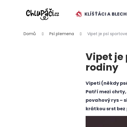
K
Přejít
na
o
obsah
KLÍŠŤÁCI A BLEC
ZPĚT
ZPĚT
š
DO
DO
í
k
OBCHODU
OBCHODU
Domů
Psí plemena
Vipet je psí sporto
Vipet je
rodiny
HLEDAT
Vipeti (někdy ps
Patří mezi chrty
povahový rys – s
krátkou srst bez