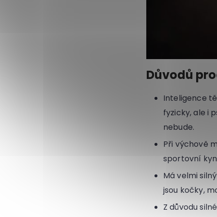
Důvodů proč
Inteligence t
fyzicky, ale i
nebude.
Při výchově m
sportovní kyn
Má velmi silný
jsou kočky, m
Z důvodu silné