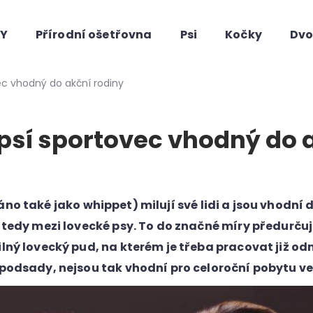
HY
Přírodní ošetřovna
Psi
Kočky
Dvo
Co potřebujete najít?
vec vhodný do akční rodiny
 psí sportovec vhodný do 
áno také jako
whippet)
milují své lidi a jsou vhodní 
, tedy mezi lovecké psy. To do značné míry předurčuj
Doporučujeme
ilný lovecký pud, na kterém je třeba pracovat již od
 podsady, nejsou tak vhodní pro celoroční pobytu v