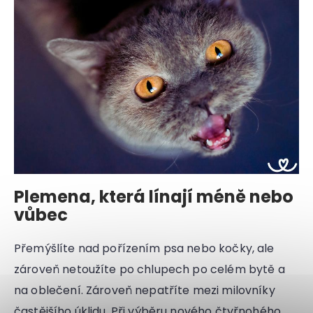
Plemena, která línají méně nebo
vůbec
Přemýšlíte nad pořízením psa nebo kočky, ale
zároveň netoužíte po chlupech po celém bytě a
na oblečení. Zároveň nepatříte mezi milovníky
častějšího úklidu. Při výběru nového čtyřnohého