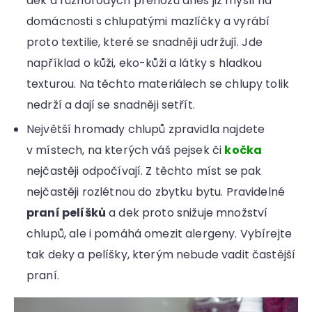
dek a různorodých přehozů dnes již myslí na
domácnosti s chlupatými mazlíčky a vyrábí
proto textilie, které se snadněji udržují. Jde
například o kůži, eko-kůži a látky s hladkou
texturou. Na těchto materiálech se chlupy tolik
nedrží a dají se snadněji setřít.
Největší hromady chlupů zpravidla najdete
v místech, na kterých váš pejsek či
kočka
nejčastěji odpočívají. Z těchto míst se pak
nejčastěji rozlétnou do zbytku bytu. Pravidelné
praní pelíšků
a dek proto snižuje množství
chlupů, ale i pomáhá omezit alergeny. Vybírejte
tak deky a pelíšky, kterým nebude vadit častější
praní.