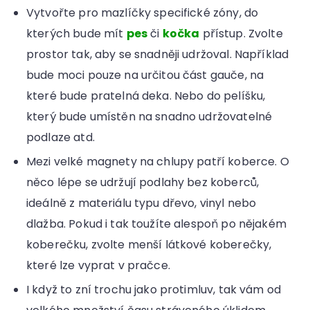
Vytvořte pro mazlíčky specifické zóny, do
kterých bude mít
pes
či
kočka
přístup. Zvolte
prostor tak, aby se snadněji udržoval. Například
bude moci pouze na určitou část gauče, na
které bude pratelná deka. Nebo do pelíšku,
který bude umístěn na snadno udržovatelné
podlaze atd.
Mezi velké magnety na chlupy patří koberce. O
něco lépe se udržují podlahy bez koberců,
ideálně z materiálu typu dřevo, vinyl nebo
dlažba. Pokud i tak toužíte alespoň po nějakém
koberečku, zvolte menší látkové koberečky,
které lze vyprat v pračce.
I když to zní trochu jako protimluv, tak vám od