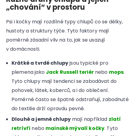
r
„chování“ v prostoru
u
č
u
Psi i kočky mají rozdílné typy chlupů co se délky,
j
hustoty a struktury týče. Tyto faktory mají
e
poměrně zásadní vliv na to, jak se usazují
m
e
v domácnosti.
Krátké a tvrdé chlupy
jsou typické pro
plemena jako
Jack Russell teriér
nebo
mops
.
Tyto chlupy mají tendenci se zabodávat do
pohovek, látek, koberců, a i do oblečení.
Poměrně často se špatně odstraňují, zabodnuté
do textilie drží opravdu pevně.
Dlouhé a jemné chlupy
mají například
zlatí
retrívři
nebo
mainské mývalí kočky
. Tyto