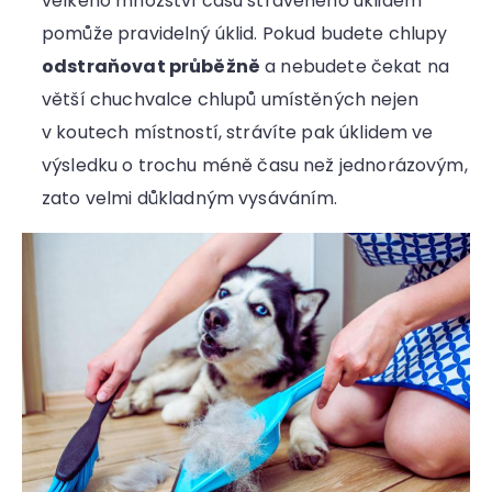
velkého množství času stráveného úklidem
pomůže pravidelný úklid. Pokud budete chlupy
odstraňovat průběžně
a nebudete čekat na
větší chuchvalce chlupů umístěných nejen
v koutech místností, strávíte pak úklidem ve
výsledku o trochu méně času než jednorázovým,
zato velmi důkladným vysáváním.