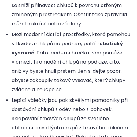
se sníží přilnavost chlupů k povrchu otřeným
zmíněným prostředkem. Ošetřit tako zpravidla
můžete skříně nebo záclony.
Mezi moderní čistící prostředky, které pomohou
s likvidací chlupů na podlaze, patří
robotický
vysavač
. Tato moderní hračka vám pomůže
v omezit hromadění chlupů na podlaze, a to,
aniž vy byste hnuli prstem. Jen si dejte pozor,
abyste zakoupily takový vysavač, který chlupy
zvládne a neucpe se.
Lepící válečky jsou pak skvělými pomocníky při
dostávání chlupů z oděv nebo z pohovek.
Sklepávání tmavých chlupů ze světlého
oblečení a světlých chlupů z tmavého oblečení
zná patrně každý pejskař. Pokud patříte mezi