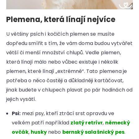
Plemena, která línají nejvíce
U většiny psích i kočičích plemen se musíte
dopředu smířit s tím, že vám doma budou vytvářet
větší či menší množství chlupů. Vedle plemen,
která línají málo nebo vůbec existuje i několik
plemen, které línají „extrémně“. Tato plemena je
potřeba o něco častěji a důkladněji kartáčovat,
jinak budete v chlupech plavat po pár hodinách od
jejich vysátí.
Psi:
mezi psy, kteří ztrácí srst opravdu ve
velkém patří například
zlatý retrívr
,
německý
ovčák
,
husky
nebo
bernský salašnický pes
.