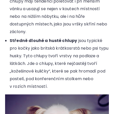
chlupy mají tendenci poletovat i při menším
vánku a usazují se nejen v koutech místností
nebo na nižším nábytku, ale i na hůře
dostupných místech, jako jsou vršky skříní nebo
záclony.
Středně dlouhé a husté chlupy
jsou typické
pro kočky jako britská krátkosrstá nebo psi typu
husky. Tyto chlupy tvoří vrstvy na podlaze a
látkách. Jde o chlupy, které nejčastěji tvoří
„kožešinové kuličky“, které se pak hromadí pod
postelí, pod konferenčním stolkem nebo
v rozích místností.