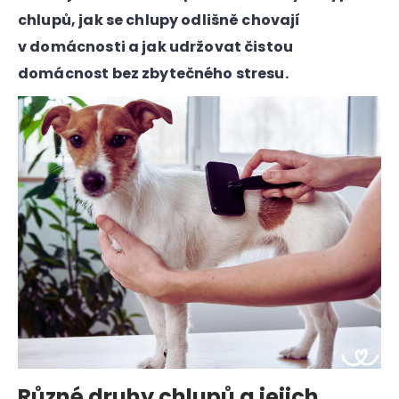
a
chlupů, jak se chlupy odlišně chovají
j
v domácnosti a jak udržovat čistou
í
domácnost bez zbytečného stresu.
t
?
HLEDAT
D
o
p
o
Různé druhy chlupů a jejich