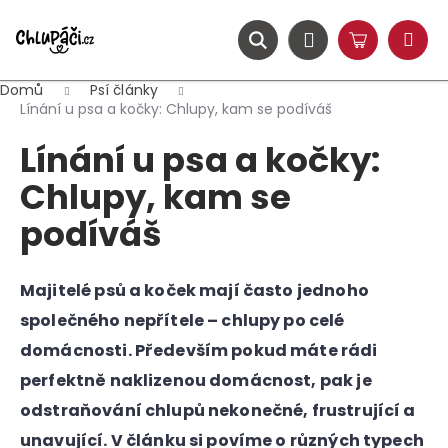
K
Přejít
na
o
obsah
ZPĚT
ZPĚT
Hledat
Nákupní
Přihlášení
š
Menu
košík
í
Domů
Psí články
C
k
Línání u psa a kočky: Chlupy, kam se podíváš
o
Línání u psa a kočky:
p
o
Chlupy, kam se
t
podíváš
ř
e
b
Majitelé psů a koček mají často jednoho
u
společného nepřítele – chlupy po celé
j
domácnosti. Především pokud máte rádi
e
perfektně naklizenou domácnost, pak je
t
odstraňování chlupů nekonečné, frustrující a
e
unavující. V článku si povíme o různých typech
n