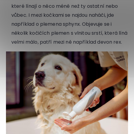
které línají o něco méně než ty ostatní nebo
vůbec. I mezi kočkami se najdou naháči, jde
například o plemena sphynx. Objevuje se i
několik kočičích plemen s vlnitou srstí, která líná
velmi málo, patří mezi ně například devon rex.