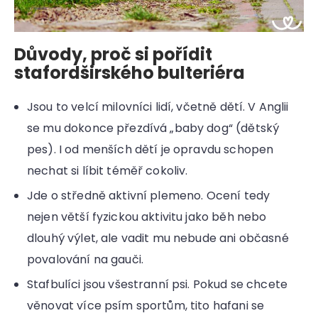
Důvody, proč si pořídit
stafordširského bulteriéra
Jsou to velcí milovníci lidí, včetně dětí. V Anglii
se mu dokonce přezdívá „baby dog“ (dětský
pes). I od menších dětí je opravdu schopen
nechat si líbit téměř cokoliv.
Jde o středně aktivní plemeno. Ocení tedy
nejen větší fyzickou aktivitu jako běh nebo
dlouhý výlet, ale vadit mu nebude ani občasné
povalování na gauči.
Stafbulíci jsou všestranní psi. Pokud se chcete
věnovat více psím sportům, tito hafani se