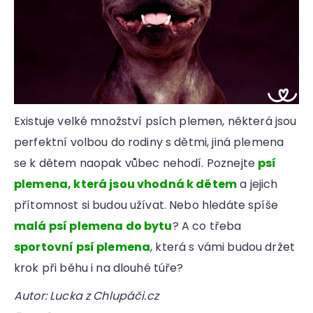
Existuje velké množství psích plemen, některá jsou
perfektní volbou do rodiny s dětmi, jiná plemena
se k dětem naopak vůbec nehodí. Poznejte
psí
plemena, která jsou vhodná k dětem
a jejich
přítomnost si budou užívat. Nebo hledáte spíše
malá psí plemena do bytu
? A co třeba
sportovní psí plemena
, která s vámi budou držet
krok při běhu i na dlouhé túře?
Autor: Lucka z Chlupáči.cz