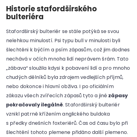
Historie stafordširského
bulteriéra
Stafordširský bulteriér se stále potýká se svou
nelehkou minulostí. Psi typu bull v minulosti byli
šlechtěni k býčím a psím zápasům, což jim dodnes
nechává v očích mnoha lidí neprávem šrám. Tato
„zábava“ sloužila kdysi k pobavení lidí a pro mnoho
chudých dělníků byla zdrojem vedlejších příjmů,
nebo dokonce i hlavní obživa. I po oficiálním
zákazu všech zvířecích zápasů tyto a jiné
zápasy
pokračovaly ilegálně
. Stafordširský bulteriér
vznikl patrně křížením anglického buldoka
s předky dnešních foxteriérů. Čas od času bylo při
šlechtění tohoto plemene přidáno další plemeno.