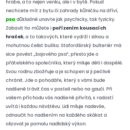
hrabe, a to nejen venku, ale i v bytě. Pokud
nechcete mít z bytu či zahrady kůlničku na dříví,
psa
důkladně unavte jak psychicky, tak fyzicky.
Zabavit ho můžete i
pořízením kousacích
hraček
, a to takových, které vydrží i silnou a
mohutnou čelist bulíka. Stafordširský bulteriér má
sice pověst „bojového psa“, přesto jde o
přátelského společníka, který miluje děti i dospělé.
Svou rodinu zbožňuje a je schopen si ji pečlivě
chránit. Jde o pohodáře, který s vámi bude
nadšeně trávit čas v posteli nebo na gauči. Při
vašem příchodu vás nadšeně přivítá, s radostí
uvítá i každou návštěvu. Lidi miluje nadevše,
odnaučit ho nadšením na každého skákat a
olizovat je pomalu nadlidský výkon.