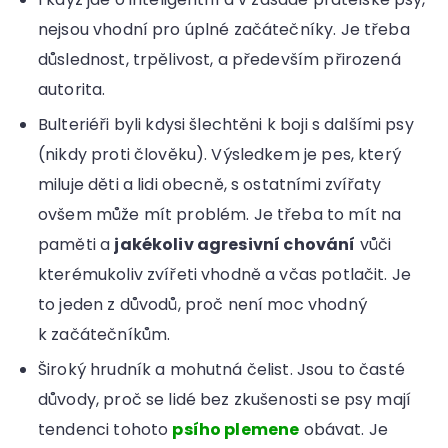
nejsou vhodní pro úplné začátečníky. Je třeba
důslednost, trpělivost, a především přirozená
autorita.
Bulteriéři byli kdysi šlechtěni k boji s dalšími psy
(nikdy proti člověku). Výsledkem je pes, který
miluje děti a lidi obecně, s ostatními zvířaty
ovšem může mít problém. Je třeba to mít na
paměti a
jakékoliv agresivní chování
vůči
kterémukoliv zvířeti vhodně a včas potlačit. Je
to jeden z důvodů, proč není moc vhodný
k začátečníkům.
Široký hrudník a mohutná čelist. Jsou to časté
důvody, proč se lidé bez zkušenosti se psy mají
tendenci tohoto
psího plemene
obávat. Je