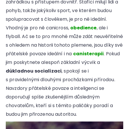
zahrádkou s přístupem dovnitř. Stafíci milují lidi a
pohyb, takže jakýkoliv sport, ve kterém budou
spolupracovat s člověkem, je pro ně ideální.
Vhodný je pro ně canicross,
obedience
, ale i
flyball. Ač se to pro mnohé může zdát neuvěřitelné
s ohledem na historii tohoto plemene, jsou díky své
přátelské povaze ideální i na
canisterapii
. Pokud
jim poskytnete alespoň základní výcvik a
důkladnou socializaci
, spokojí se i
s pravidelnými dlouhými procházkami přírodou.
Navzdory přátelské povaze a inteligenci se
doporučují spíše zkušenějším důsledným
chovatelům, kteří si s těmito paličáky poradí a
budou jim přirozenou autoritou.