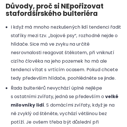
Důvody, proč si NEpořizovat
stafordširského bulteriéra
I když má mnoho nezkušených lidí tendenci řadit
stafíky mezi tzv. „bojové psy“, rozhodně nejde o
hlídače. Sice má ve zvyku na určité
nesrovnalosti reagovat štěkotem, při vniknutí
cizího člověka na jeho pozemek ho má ale
tendenci vítat s vrtícím ocasem. Pokud chcete
tedy především hlídače, poohlédněte se jinde.
Řada bulteriérů nevychází úplně nejlépe
s ostatními zvířaty, jedná se především o
velké
milovníky lidí
. S domácími zvířaty, když je na
ně zvyklý od štěněte, vychází většinou bez
potíží. Je ovšem třeba být důslední při