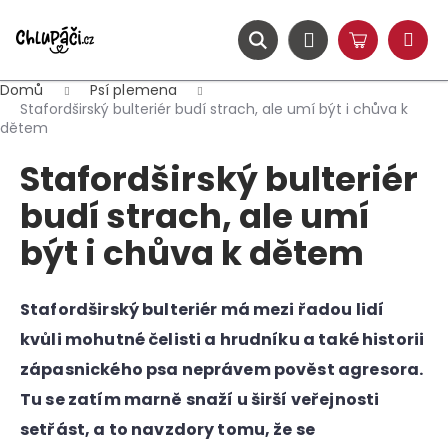
K
Přejít
na
o
obsah
ZPĚT
ZPĚT
Hledat
Nákupní
Přihlášení
š
Menu
košík
í
Domů
Psí plemena
C
k
Stafordširský bulteriér budí strach, ale umí být i chůva k
dětem
o
p
Stafordširský bulteriér
o
budí strach, ale umí
t
ř
být i chůva k dětem
e
b
Stafordširský bulteriér má mezi řadou lidí
u
j
kvůli mohutné čelisti a hrudníku a také historii
e
zápasnického psa neprávem pověst agresora.
t
Tu se zatím marně snaží u širší veřejnosti
e
setřást, a to navzdory tomu, že se
n