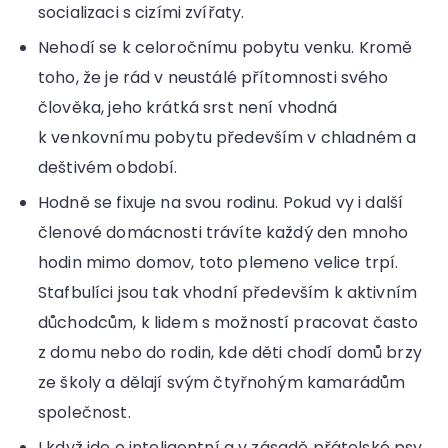
socializaci s cizími zvířaty.
Nehodí se k celoročnímu pobytu venku. Kromě
toho, že je rád v neustálé přítomnosti svého
člověka, jeho krátká srst není vhodná
k venkovnímu pobytu především v chladném a
deštivém období.
Hodně se fixuje na svou rodinu. Pokud vy i další
členové domácnosti trávíte každý den mnoho
hodin mimo domov, toto plemeno velice trpí.
Stafbulíci jsou tak vhodní především k aktivním
důchodcům, k lidem s možností pracovat často
z domu nebo do rodin, kde děti chodí domů brzy
ze školy a dělají svým čtyřnohým kamarádům
společnost.
I když jde o inteligentní a v zásadě přátelské psy,