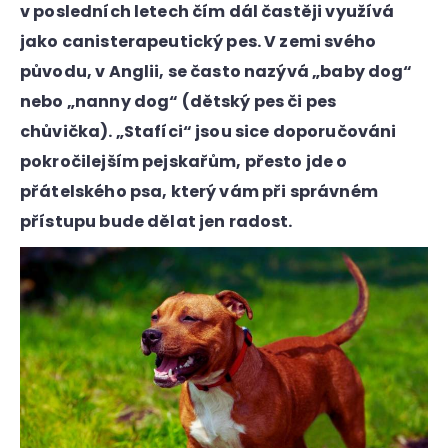
v posledních letech čím dál častěji využívá
a
jako canisterapeutický pes. V zemi svého
j
původu, v Anglii, se často nazývá „baby dog“
í
t
nebo „nanny dog“ (dětský pes či pes
?
chůvička). „Stafíci“ jsou sice doporučováni
pokročilejším pejskařům, přesto jde o
přátelského psa, který vám při správném
přístupu bude dělat jen radost.
HLEDAT
D
o
p
o