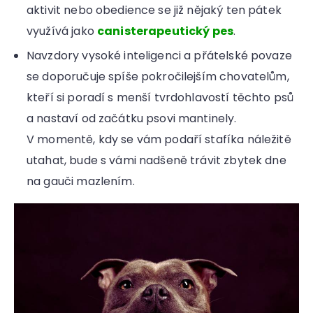
aktivit nebo obedience se již nějaký ten pátek
využívá jako
canisterapeutický pes
.
Navzdory vysoké inteligenci a přátelské povaze
se doporučuje spíše pokročilejším chovatelům,
kteří si poradí s menší tvrdohlavostí těchto psů
a nastaví od začátku psovi mantinely.
V momentě, kdy se vám podaří stafíka náležitě
utahat, bude s vámi nadšeně trávit zbytek dne
na gauči mazlením.