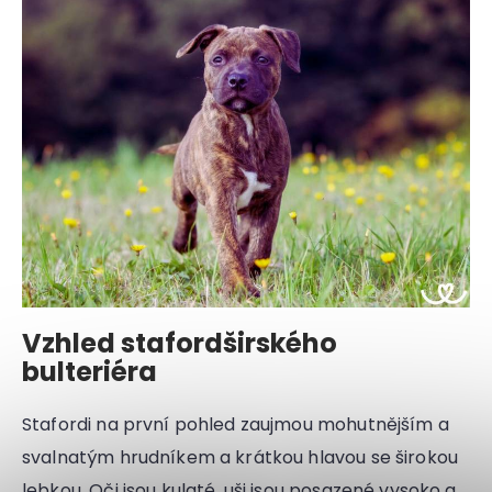
Vzhled stafordširského
bulteriéra
Stafordi na první pohled zaujmou mohutnějším a
svalnatým hrudníkem a krátkou hlavou se širokou
lebkou. Oči jsou kulaté, uši jsou posazené vysoko a