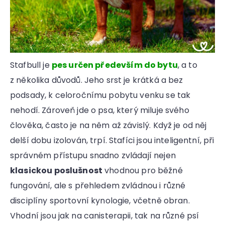
r
u
č
u
j
e
Stafbull je
pes určen především do bytu
, a to
m
e
z několika důvodů. Jeho srst je krátká a bez
podsady, k celoročnímu pobytu venku se tak
nehodí. Zároveň jde o psa, který miluje svého
člověka, často je na něm až závislý. Když je od něj
delší dobu izolován, trpí. Stafíci jsou inteligentní, při
správném přístupu snadno zvládají nejen
klasickou poslušnost
vhodnou pro běžné
fungování, ale s přehledem zvládnou i různé
disciplíny sportovní kynologie, včetně obran.
Vhodní jsou jak na canisterapii, tak na různé psí