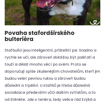
Povaha stafordširského
bulteriéra
Stafbulíci jsou inteligentní, přátelští psi. Snadno a
rychle se učí, ale zároveň dokážou být paličatí a
touží si dělat mnoho věcí po svém. Proto se
doporučují spíše zkušenějším chovatelům, kteří jim
budou velet pevnou rukou a zároveň budou
důslední a trpěliví. U stafíků je třeba důsledná
socializace především vůči dalším zvířatům, a to
od štěněte. Jde o teriéra, tedy velice rád žvýká a