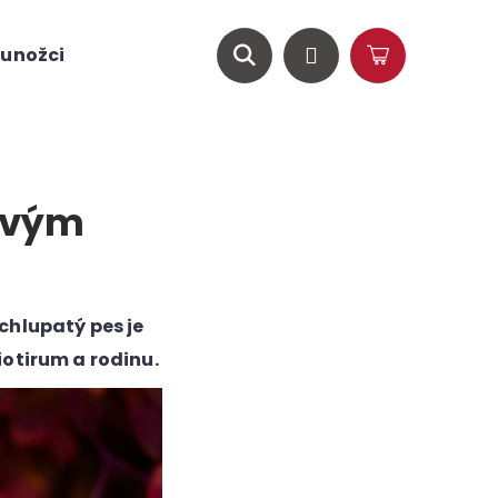
unožci
O nás
Magazín
Hledat
Přihlášení
Nákupní
košík
 svým
chlupatý pes je
iotirum a rodinu.