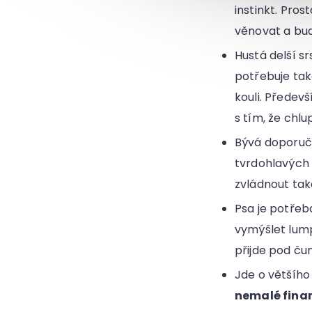
instinkt. Pro
věnovat a bud
Hustá delší s
potřebuje ta
kouli. Předev
s tím, že chl
Bývá doporuč
tvrdohlavých 
zvládnout ta
Psa je potřeba
vymýšlet lump
přijde pod ču
Jde o většího
nemalé fina