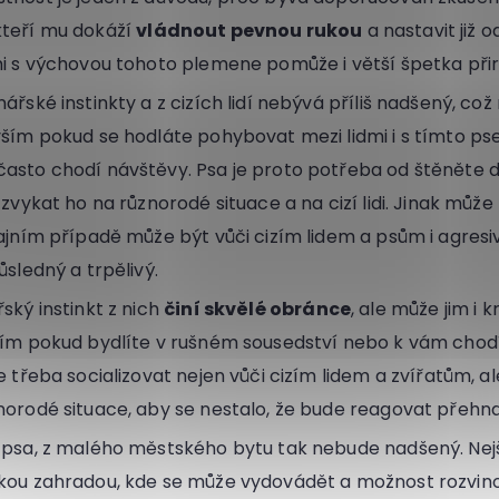
kteří mu dokáží
vládnout pevnou rukou
a nastavit již 
mi s výchovou tohoto plemene pomůže i větší špetka přir
ářské instinkty a z cizích lidí nebývá příliš nadšený, co
vším pokud se hodláte pohybovat mezi lidmi i s tímto p
asto chodí návštěvy. Psa je proto potřeba od štěněte 
 zvykat ho na různorodé situace a na cizí lidi. Jinak může 
ajním případě může být vůči cizím lidem a psům i agresivní
ůsledný a trpělivý.
ský instinkt z nich
činí skvělé obránce
, ale může jim i
ším pokud bydlíte v rušném sousedství nebo k vám chod
e třeba socializovat nejen vůči cizím lidem a zvířatům, ale
norodé situace, aby se nestalo, že bude reagovat přehn
 psa, z malého městského bytu tak nebude nadšený. Nej
kou zahradou, kde se může vydovádět a možnost rozvinou