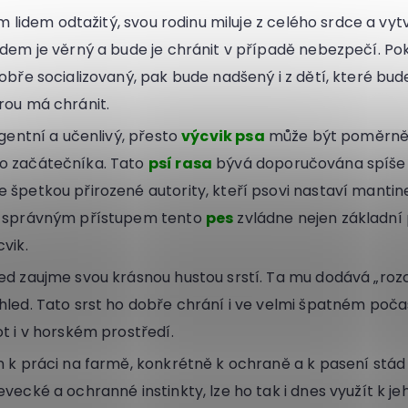
ím lidem odtažitý, svou rodinu miluje z celého srdce a vytvá
idem je věrný a bude je chránit v případě nebezpečí. Pok
obře socializovaný, pak bude nadšený i z dětí, které bud
rou má chránit.
igentní a učenlivý, přesto
výcvik psa
může být poměrně 
o začátečníka. Tato
psí rasa
bývá doporučována spíše 
 špetkou přirozené autority, kteří psovi nastaví mantinel
e správným přístupem tento
pes
zvládne nejen základní p
vik.
ed zaujme svou krásnou hustou srstí. Ta mu dodává „ro
hled. Tato srst ho dobře chrání i ve velmi špatném počas
ot i v horském prostředí.
n k práci na farmě, konkrétně k ochraně a k pasení stá
evecké a ochranné instinkty, lze ho tak i dnes využít k 