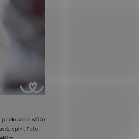
e podle sebe. Může
avdu splní. Tato
nějším