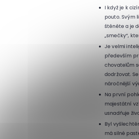
I když je k ciz
pouto. Svým l
štěněte a je d
„smečky“, kte
Je velmi intel
především pr
chovatelům se
dodržovat. S
náročnější výc
Na první pohl
majestátní vz
usnadňuje živ
Byl vyšlechtě
má silné past