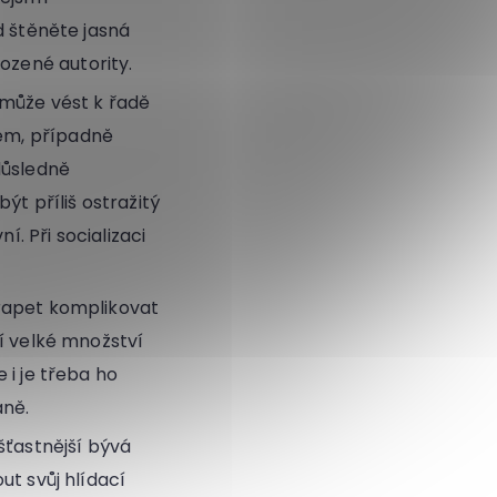
od štěněte jasná
ozené autority.
ž může vést k řadě
sem, případně
důsledně
být příliš ostražitý
. Při socializaci
 krapet komplikovat
í velké množství
 i je třeba ho
aně.
šťastnější bývá
t svůj hlídací