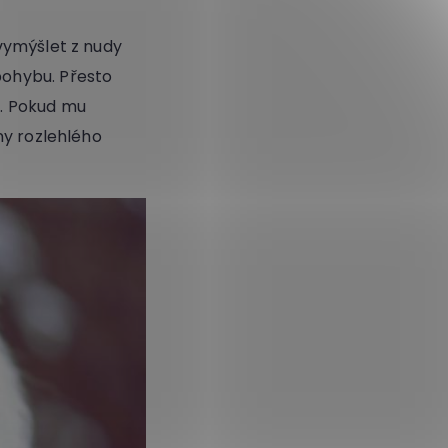
 vymýšlet z nudy
pohybu. Přesto
e
. Pokud mu
ny rozlehlého