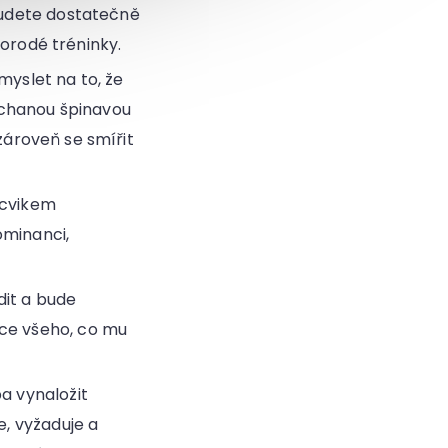
 budete dostatečně
orodé tréninky.
myslet na to, že
chanou špinavou
ároveň se smířit
ýcvikem
ominanci,
dit a bude
kce všeho, co mu
a vynaložit
, vyžaduje a