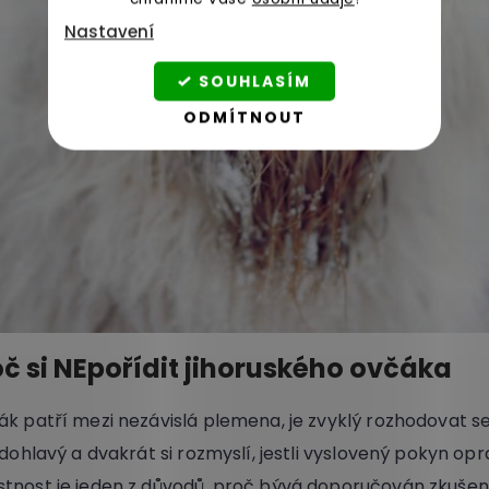
Nastavení
SOUHLASÍM
ODMÍTNOUT
č si NEpořídit jihoruského ovčáka
ák patří mezi nezávislá plemena, je zvyklý rozhodovat s
rdohlavý a dvakrát si rozmyslí, jestli vyslovený pokyn opr
tnost je jeden z důvodů, proč bývá doporučován zkuše