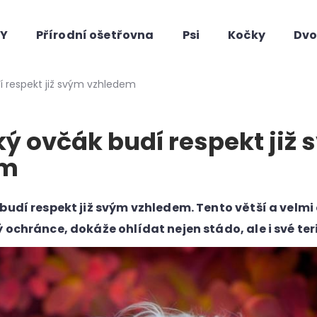
HY
Přírodní ošetřovna
Psi
Kočky
Dvo
Co potřebujete najít?
í respekt již svým vzhledem
ý ovčák budí respekt již
em
budí respekt již svým vzhledem. Tento větší a velmi 
 ochránce, dokáže ohlídat nejen stádo, ale i své ter
Doporučujeme