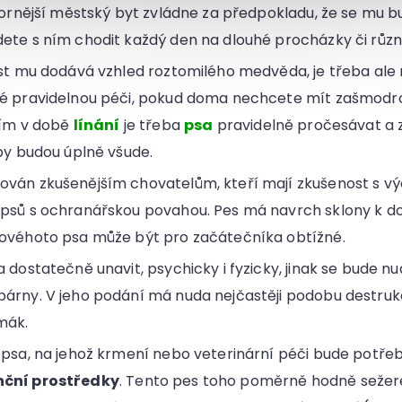
stornější městský byt zvládne za předpokladu, že se mu
ete s ním chodit každý den na dlouhé procházky či různ
rst mu dodává vzhled roztomilého medvěda, je třeba ale 
ké pravidelnou péči, pokud doma nechcete mít zašmodr
ším v době
línání
je třeba
psa
pravidelně pročesávat a z
upy budou úplně všude.
ován zkušenějším chovatelům, kteří mají zkušenost s v
psů s ochranářskou povahou. Pes má navrch sklony k d
kovéhoto psa může být pro začátečníka obtížné.
 dostatečně unavit, psychicky i fyzicky, jinak se bude nu
árny. V jeho podání má nuda nejčastěji podobu destru
mák.
 psa, na jehož krmení nebo veterinární péči bude potřeb
nční prostředky
. Tento pes toho poměrně hodně sežere