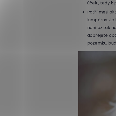
účelu, tedy k
Patří mezi akt
lumpárny. Je 
není až tak n
dopřejete obč
pozemku, bud