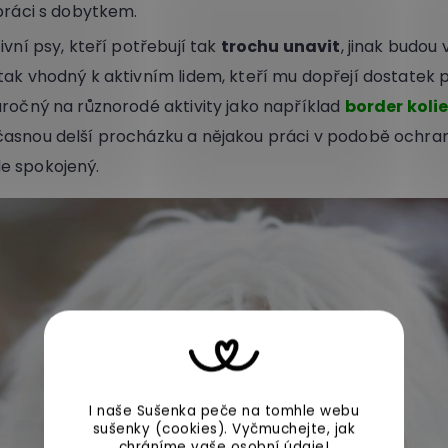
 práci s dobytkem.
ivní psy, kteří potřebují tak
trochu unavit
, jinak budou
tak vhodný k aktivním lidem, kteří mu dopřejí dostatek 
áročný na různorodé aktivity jako například
border koli
asnou delší procházku a nějakou práci v podobě ochra
e spokojený.
I naše Sušenka peče na tomhle webu
sušenky (cookies).
Vyčmuchejte, jak
chráníme vaše
osobní údaje
!