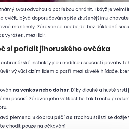
známý svou odvahou a potřebou chránit. I když je velmi i
 cvičit, bývá doporučován spíše zkušenějšímu chovatel
evné mantinely. Zároveň se neobejde bez důkladné socia
 vyrážet „mezi lidi“.
č si pořídit jihoruského ovčáka
 a ochranářské instinkty jsou nedílnou součástí povahy t
ůvěřivý vůči cizím lidem a patří mezi skvělé hlídače, k
čován
na venkov nebo do hor
. Díky dlouhé a husté srsti
vému počasí. Zároveň jeho velikost ho tak trochu předurč
ru.
ravá plemena. S dobrou péčí a s trochou štěstí se dožije
te chodit pouze na očkování.