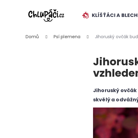
K
Přejít
na
o
obsah
KLÍŠŤÁCI A BLEC
ZPĚT
ZPĚT
š
DO
DO
í
k
OBCHODU
OBCHODU
Domů
Psí plemena
Jihoruský ovčák bud
Jihorusk
vzhled
HLEDAT
Jihoruský ovčák 
skvělý a odvážný