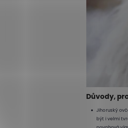
Důvody, pro
Jihoruský ovč
být i velmi tv
povahová vlas