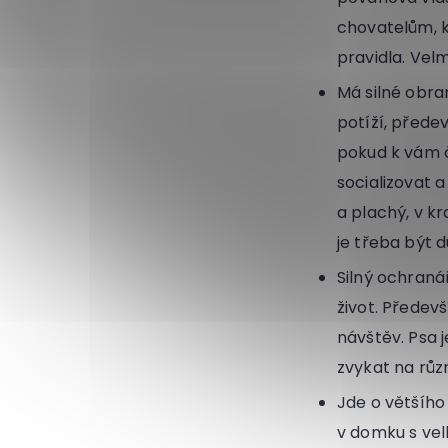
chovatelům, 
pravidla. Vel
Má silné obran
potíží, přede
pokud k vám č
socializovat a
a plachý, v kr
je třeba být d
Silný ochranář
život. Předev
návštěv. Psa j
zvykat na růz
Jde o většího
v domku s vel