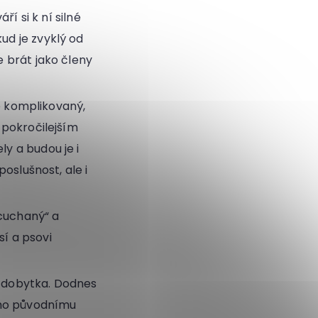
ří si k ní silné
ud je zvyklý od
e brát jako členy
komplikovaný,
pokročilejším
y a budou je i
oslušnost, ale i
zcuchaný“ a
í a psovi
d dobytka. Dodnes
jeho původnímu