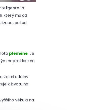
nteligentní a
i, který mu od
lizace, pokud
ohoto
plemene
. Je
terým neproklouzne
 je velmi odolný
uje k životu na
 vyššího věku a na