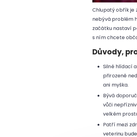
Chlupatý obřík je 
nebývá problém ho
začátku nastaví p
s ním chcete občas
Důvody, pro
Silné hlídací
přirozeně ned
ani myška.
Bývá doporu
vůči nepřízni
velkém prosto
Patří mezi zd
veterinu bude