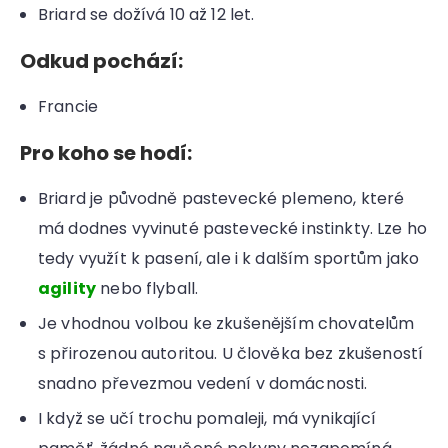
Briard se dožívá 10 až 12 let.
Odkud pochází:
Francie
Pro koho se hodí:
Briard je původně pastevecké plemeno, které
má dodnes vyvinuté pastevecké instinkty. Lze ho
tedy využít k pasení, ale i k dalším sportům jako
agility
nebo flyball.
Je vhodnou volbou ke zkušenějším chovatelům
s přirozenou autoritou. U člověka bez zkušeností
snadno převezmou vedení v domácnosti.
I když se učí trochu pomaleji, má vynikající