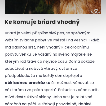
Ke komu je briard vhodný
Briard je velmi přizpůsobivý pes, se správným
vyžitím zvládne pobyt ve městě i na vesnici. I když
má odolnou srst, není vhodný k celoročnímu
pobytu venku. Je vázaný na svého majitele, se
kterým rád tráví co nejvíce času. Doma dokáže
odpočívat a nebývá vtíravý, ovšem za
předpokladu, že mu každý den dopřejete
důkladnou procházku
či možnost věnovat se
některému ze psích sportů. Pokud se začne nudit,
mívá destruktivní sklony. Jeho srst je relativně
náročná na péči, je třeba ji pravidelně, ideálně