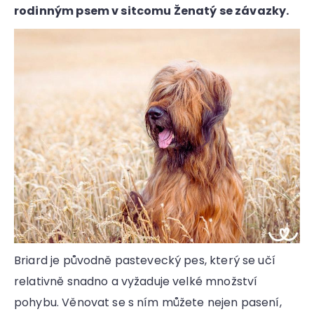
rodinným psem v sitcomu Ženatý se závazky.
a
j
í
t
?
HLEDAT
D
Briard je původně pastevecký pes, který se učí
o
relativně snadno a vyžaduje velké množství
p
o
pohybu. Věnovat se s ním můžete nejen pasení,