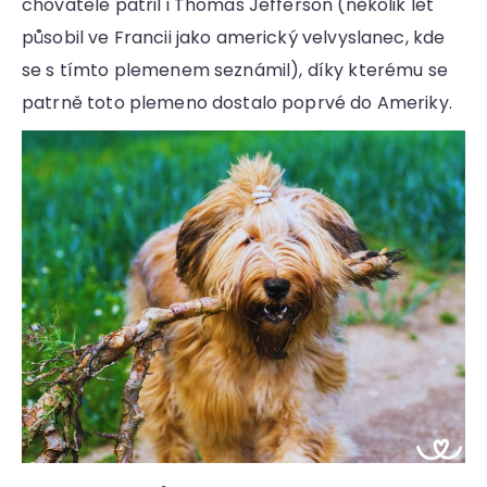
chovatele patřil i Thomas Jefferson (několik let
působil ve Francii jako americký velvyslanec, kde
se s tímto plemenem seznámil), díky kterému se
patrně toto plemeno dostalo poprvé do Ameriky.