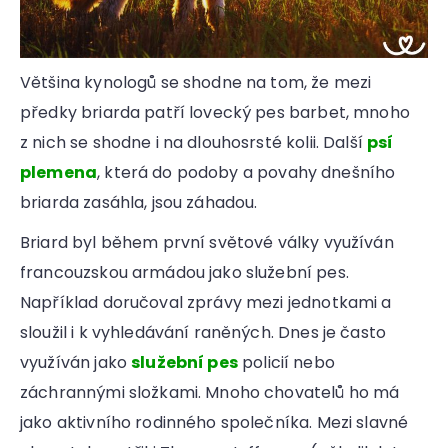
Většina kynologů se shodne na tom, že mezi
předky briarda patří lovecký pes barbet, mnoho
z nich se shodne i na dlouhosrsté kolii. Další
psí
plemena
, která do podoby a povahy dnešního
briarda zasáhla, jsou záhadou.
Briard byl během první světové války využíván
francouzskou armádou jako služební pes.
Například doručoval zprávy mezi jednotkami a
sloužil i k vyhledávání raněných. Dnes je často
využíván jako
služební pes
policií nebo
záchrannými složkami. Mnoho chovatelů ho má
jako aktivního rodinného společníka. Mezi slavné