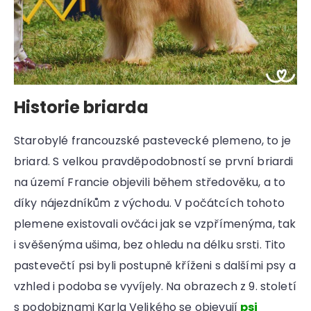
Historie briarda
Starobylé francouzské pastevecké plemeno, to je
briard. S velkou pravděpodobností se první briardi
na území Francie objevili během středověku, a to
díky nájezdníkům z východu. V počátcích tohoto
plemene existovali ovčáci jak se vzpřímenýma, tak
i svěšenýma ušima, bez ohledu na délku srsti. Tito
pastevečtí psi byli postupně kříženi s dalšími psy a
vzhled i podoba se vyvíjely. Na obrazech z 9. století
s podobiznami Karla Velikého se objevují
psi