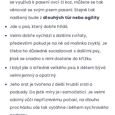
se využívá k pasení ovcí či koz, můžete se tak
věnovat se svým psem pasení. Stejně tak
nadšený bude z
dlouhých túr nebo agility
.
Jde o psa, který dobře hlídá.
Velmi dobře vychází s dalšími zvířaty,
především pokud je na ně od malinka zvyklý. Je
třeba ho důsledně socializovat s dalšími psy,
jinak se snadno s nimi dostane do křížku.
I když jde o středně velkého psa, k dětem bývá
velmi jemný a opatrný.
Jeho srst je tvořena z delší hrubší srsti a
podsady. Do jisté míry je i samočisticí. Je velmi
odolný vůči nepříznivému počasí, na dlouho
procházku vás tak vytáhne i během sychravého