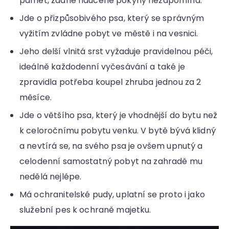
paměť, žádné naučené pokyny nezapomíná.
Jde o přizpůsobivého psa, který se správným
vyžitím zvládne pobyt ve městě i na vesnici.
Jeho delší vlnitá srst vyžaduje pravidelnou péči,
ideálně každodenní vyčesávání a také je
zpravidla potřeba koupel zhruba jednou za 2
měsíce.
Jde o většího psa, který je vhodnější do bytu než
k celoročnímu pobytu venku. V bytě bývá klidný
a nevtírá se, na svého psa je ovšem upnutý a
celodenní samostatný pobyt na zahradě mu
nedělá nejlépe.
Má ochranitelské pudy, uplatní se proto i jako
služební pes k ochraně majetku.