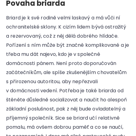
Povaha briarda
Briard je k své rodině velmi laskavý a má vůči ní
ochranitelské sklony. K cizím lidem bývá ostražitý
a rezervovaný, což z něj dělá dobrého hlídače.
Pořízení s ním může být značně komplikované a je
třeba mu dát najevo, kdo je v společné
domácnosti pánem. Není proto doporučován
začátečníkům, ale spíše zkušenějším chovatelům
s přirozenou autoritou, aby nepřezvali
v domácnosti vedení. Potřeba je také briarda od
štěněte důsledně socializovat a naučit ho alespoň
základní poslušnost, pak z něj bude ovladatelný a
příjemný společník. Sice se briard učí relativně
pomalu, má ovšem dobrou paměť a co se naučí,