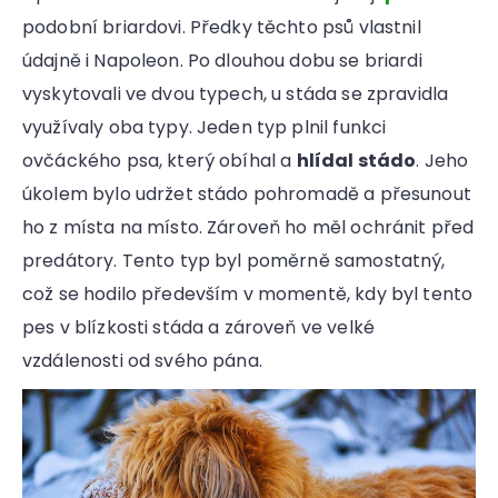
podobní briardovi. Předky těchto psů vlastnil
údajně i Napoleon. Po dlouhou dobu se briardi
vyskytovali ve dvou typech, u stáda se zpravidla
využívaly oba typy. Jeden typ plnil funkci
ovčáckého psa, který obíhal a
hlídal stádo
. Jeho
úkolem bylo udržet stádo pohromadě a přesunout
ho z místa na místo. Zároveň ho měl ochránit před
predátory. Tento typ byl poměrně samostatný,
což se hodilo především v momentě, kdy byl tento
pes v blízkosti stáda a zároveň ve velké
vzdálenosti od svého pána.