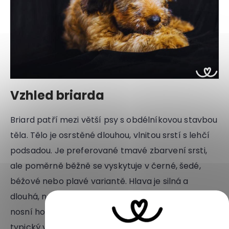
Vzhled briarda
Briard patří mezi větší psy s obdélníkovou stavbou
těla. Tělo je osrstěné dlouhou, vlnitou srstí s lehčí
podsadou. Je preferované tmavé zbarvení srsti,
ale poměrně běžně se vyskytuje v černé, šedé,
béžové nebo plavé variantě. Hlava je silná a
dlouhá, nechybí úzký čenich zakončený tmavou
nosní houbou. Dlouhé chlupy na hlavě vytváří
typický vzhled briarda, tedy bradku a kníry. Vysoko