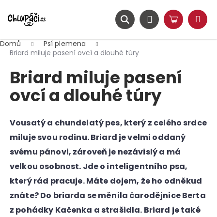
K
Přejít
na
o
obsah
ZPĚT
ZPĚT
Hledat
Nákupní
Přihlášení
š
Menu
košík
í
Domů
Psí plemena
C
k
Briard miluje pasení ovcí a dlouhé túry
o
Briard miluje pasení
p
o
ovcí a dlouhé túry
t
ř
Vousatý a chundelatý pes, který z celého srdce
e
miluje svou rodinu. Briard je velmi oddaný
b
u
svému pánovi, zároveň je nezávislý a má
j
velkou osobnost. Jde o inteligentního psa,
e
který rád pracuje. Máte dojem, že ho odněkud
t
znáte? Do briarda se měnila čarodějnice Berta
e
z pohádky Kačenka a strašidla. Briard je také
n