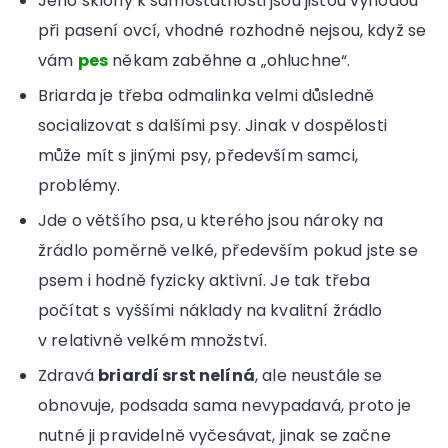
Jeho sklony k samostatnosti jsou jistou výhodou
při pasení ovcí, vhodné rozhodně nejsou, když se
vám
pes
někam zaběhne a „ohluchne“.
Briarda je třeba odmalinka velmi důsledně
socializovat s dalšími psy. Jinak v dospělosti
může mít s jinými psy, především samci,
problémy.
Jde o většího psa, u kterého jsou nároky na
žrádlo poměrně velké, především pokud jste se
psem i hodně fyzicky aktivní. Je tak třeba
počítat s vyššími náklady na kvalitní žrádlo
v relativně velkém množství.
Zdravá
briardí srst nelíná
, ale neustále se
obnovuje, podsada sama nevypadavá, proto je
nutné ji pravidelně vyčesávat, jinak se začne