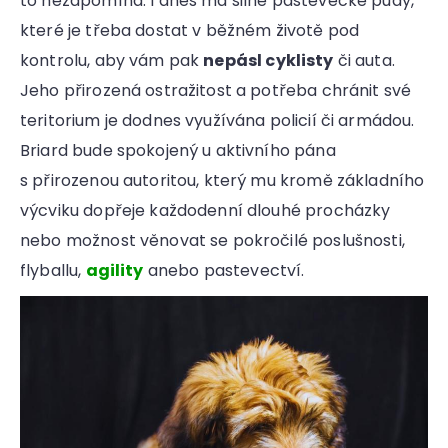
to nezapomíná. I dnes má silné pastevecké pudy,
které je třeba dostat v běžném životě pod
kontrolu, aby vám pak
nepásl cyklisty
či auta.
Jeho přirozená ostražitost a potřeba chránit své
teritorium je dodnes využívána policií či armádou.
Briard bude spokojený u aktivního pána
s přirozenou autoritou, který mu kromě základního
výcviku dopřeje každodenní dlouhé procházky
nebo možnost věnovat se pokročilé poslušnosti,
flyballu,
agility
anebo pastevectví.