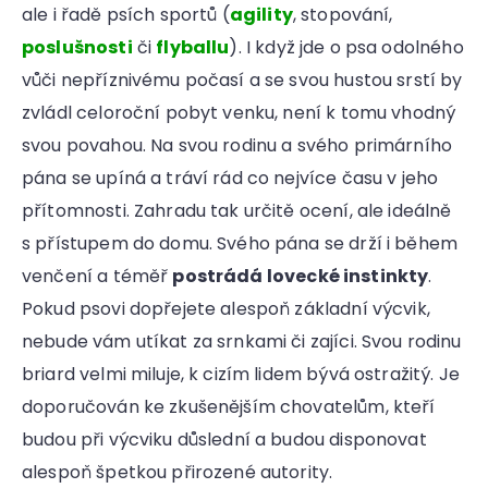
r
ale i řadě psích sportů (
agility
, stopování,
u
poslušnosti
či
flyballu
). I když jde o psa odolného
č
u
vůči nepříznivému počasí a se svou hustou srstí by
j
zvládl celoroční pobyt venku, není k tomu vhodný
e
svou povahou. Na svou rodinu a svého primárního
m
e
pána se upíná a tráví rád co nejvíce času v jeho
přítomnosti. Zahradu tak určitě ocení, ale ideálně
s přístupem do domu. Svého pána se drží i během
venčení a téměř
postrádá lovecké instinkty
.
Pokud psovi dopřejete alespoň základní výcvik,
nebude vám utíkat za srnkami či zajíci. Svou rodinu
briard velmi miluje, k cizím lidem bývá ostražitý. Je
doporučován ke zkušenějším chovatelům, kteří
budou při výcviku důslední a budou disponovat
alespoň špetkou přirozené autority.