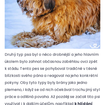
Druhý typ psa byl o něco drobnější a jeho hlavním
úkolem bylo zahnat občasnou zaběhlou ovci zpět
k stádu. Tento pes se pohyboval tradičně v těsné
blízkosti svého pána a reagoval na jeho konkrétní
pokyny. Oby tyto typy byly brány jako jedno
plemeno, i když se od nich očekával trochu jiný styl
práce a odlišná povaha. Až později se začali tito psi
využívat i k dalším účelům, například
k hlídání