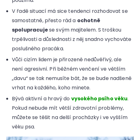
podzimu.
V řadě situací má sice tendenci rozhodovat se
samostatně, přesto rád a
ochotně
spolupracuje
se svým majitelem. S troškou
trpělivosti a důslednosti z něj snadno vychováte
poslušného pracáka.
Vůči cizím lidem je přirozeně nedůvěřivý, ale
není agresivní. Při běžném venčení ve větším
„davu“ se tak nemusíte bát, že se bude nadšeně
vrhat na každého, koho minete.
Bývá aktivní a hravý do
vysokého psího věku
.
Pokud nebude mít větší zdravotní problémy,
můžete se těšit na delší procházky i ve vyšším
věku psa.