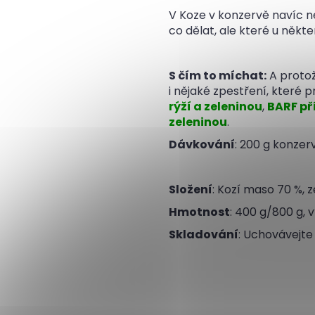
V Koze v konzervě navíc n
co dělat, ale které u někt
S čím to míchat:
A protož
i nějaké zpestření, které 
rýží a zeleninou
,
BARF př
zeleninou
.
Dávkování
: 200 g konzer
Složení
: Kozí maso 70 %, z
Hmotnost
: 400 g/800 g,
Skladování
: Uchovávejte 