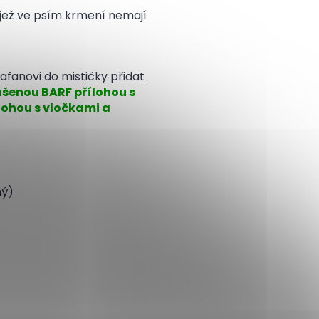
 jež ve psím krmení nemají
hafanovi do mističky přidat
ušenou BARF přílohou s
lohou s vločkami a
aný)