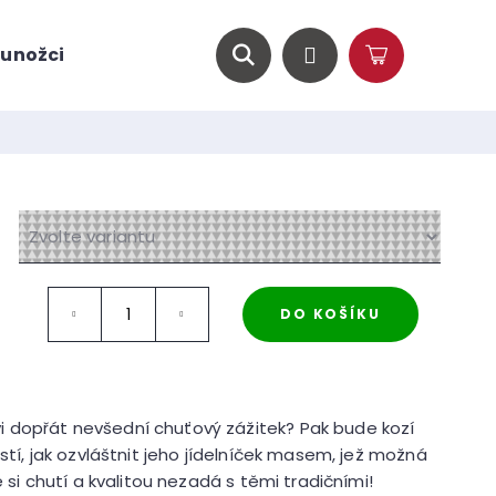
unožci
O nás
Magazín
Hledat
Přihlášení
Nákupní
košík
DO KOŠÍKU
 dopřát nevšední chuťový zážitek? Pak bude kozí
stí, jak ozvláštnit jeho jídelníček masem, jež možná
é si chutí a kvalitou nezadá s těmi tradičními!