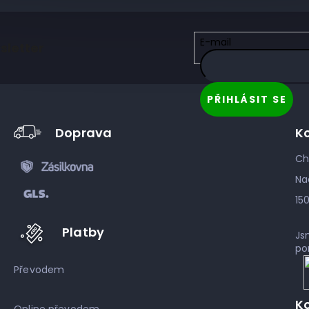
E-mail
sletter
PŘIHLÁSIT SE
Doprava
K
Ch
Na
15
Platby
Js
po
Převodem
K