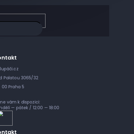
ontakt
lupáči.cz
d Palatou 3065/32
0 00 Praha 5
me vám k dispozici:
ndělí — pátek / 12:00 — 18:00
ontakt