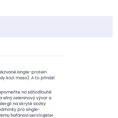
takzvané single-protein
dy kozí maso). A to přináší
 Zapomeňte na sáhodlouhé
a silný zeleninový vývar a
lergií na skryté složky
odmínky pro single-
vému hafanovi servírujete!