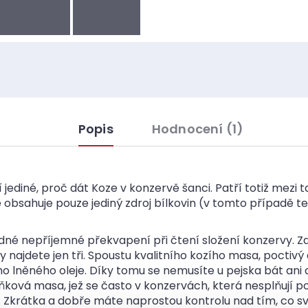
Popis
Hodnocení (1)
ediné, proč dát Koze v konzervě šanci. Patří totiž mezi 
obsahuje pouze jediný zdroj bílkovin (v tomto případě te
dné nepříjemné překvapení při čtení složení konzervy.
 najdete jen tři. Spoustu kvalitního kozího masa, poctivý 
 lněného oleje. Díky tomu se nemusíte u pejska bát ani a
ková masa, jež se často v konzervách, která nesplňují p
í). Zkrátka a dobře máte naprostou kontrolu nad tím, co s