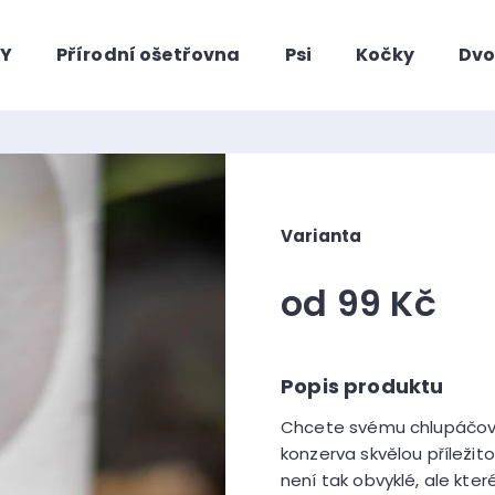
HY
Přírodní ošetřovna
Psi
Kočky
Dvo
Co potřebujete najít?
Varianta
od
99 Kč
Měrná
cena:
Doporučujeme
Chcete svému chlupáčovi
konzerva skvělou příležito
není tak obvyklé, ale kter