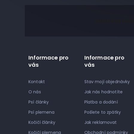
Z
á
Odebírat new
p
a
t
í
Informace pro
Informace pro
vás
vás
Kontakt
Stav mojí objednávky
O nás
Jak nás hodnotíte
Psí články
Platba a dodání
Psí plemena
Pošlete to zpátky
Kočičí články
Jak reklamovat
Kočičí plemena
Obchodní podmínky