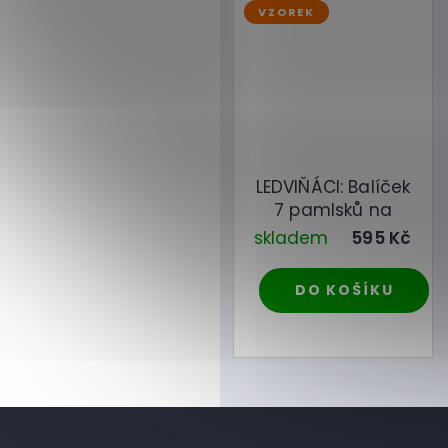
VZOREK
LEDVIŇÁCI: Balíček
7 pamlsků na
vyzkoušení
skladem
595 Kč
DO KOŠÍKU