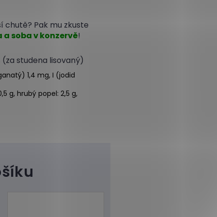
ší chutě? Pak mu zkuste
a a soba v konzervě
!
% (za studena lisovaný)
anatý) 1,4 mg, I (jodid
,5 g, hrubý popel: 2,5 g,