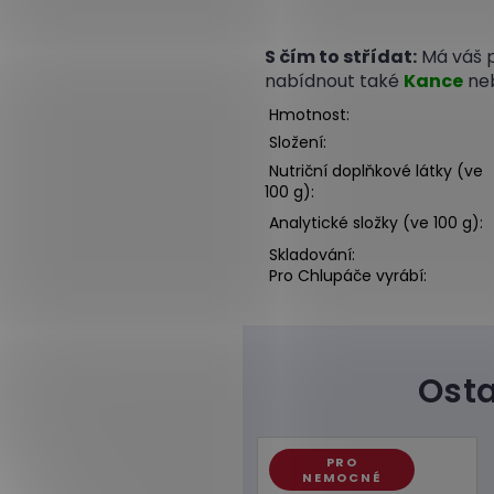
S čím to střídat:
Má váš p
nabídnout také
Kance
ne
Hmotnost:
Složení:
Nutriční doplňkové látky (ve
100 g):
Analytické složky (ve 100 g):
Skladování:
Pro Chlupáče vyrábí:
PRO
NEMOCNÉ