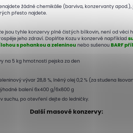
enajdete žádné chemikálie (barviva, konzervanty apod.),
erých přesto najdete.
e jsou tyhle konzervy plné čistých bílkovin, není od věci 
prospěje jeho zdraví. Doplňte Kozu v konzervě například
s
ílohou s pohankou a zeleninou
nebo sušenou
BARF pří
vy na 5 kg hmotnosti pejska za den
eleninový vývar 28,8 %, lněný olej 0,2 % (za studena lisov
 výhodné balení 6x400 g/6x800 g
v suchu, po otevření dejte do ledničky.
Další masové konzervy: