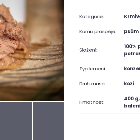
Kategorie
:
Krmiv
Komu prospěje
:
psům 
100% p
Složení
:
potrav
Typ krmení
:
konze
Druh masa
:
kozí
400 g
Hmotnost
:
balen