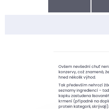
Ovšem nevšední chuť není j
konzervy, což znamená, že 
hned několik výhod.
Tak především nehrozí žá
seznamy ingrediencí – tady
kapku zastudena lisovaného
krmení (případně na doplň
protein kategorii, skrývaj