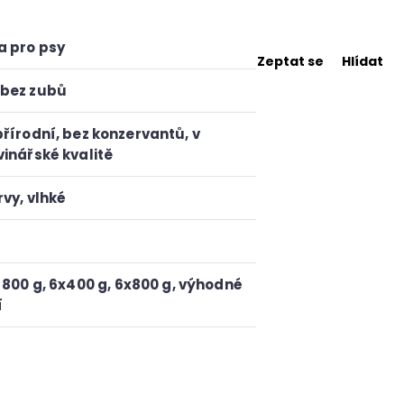
a pro psy
Zeptat se
Hlídat
bez zubů
řírodní, bez konzervantů, v
inářské kvalitě
rvy
,
vlhké
,
800 g
,
6x400 g
,
6x800 g
,
výhodné
í