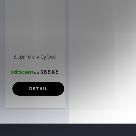
Šupináč v tyčce
skladem
265 Kč
od
DETAIL