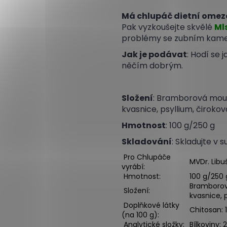
Má chlupáč dietní omeze
Pak vyzkoušejte
skvělé
Ml
problémy se zubním kame
Jak je podávat
: Hodí se
něčím dobrým.
Složení
: Bramborová mouk
kvasnice, psyllium, čiroko
Hmotnost
: 100 g/250 g
Skladování
: Skladujte v 
Pro Chlupáče
MVDr. Libu
vyrábí:
Hmotnost:
100 g/250 
Bramborov
Složení:
kvasnice, 
Doplňkové látky
Chitosan: 1
(na 100 g):
Analytické složky:
Bílkoviny: 