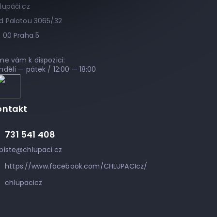
lupáči.cz
d Palatou 3065/32
0 00 Praha 5
me vám k dispozici:
ndělí — pátek / 12:00 — 18:00
ontakt
731 541 408
piste
@
chlupaci.cz
https://www.facebook.com/CHLUPACIcz/
chlupacicz