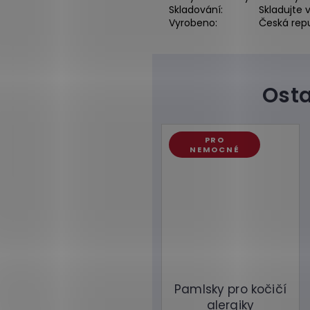
Skladování:
Skladujte 
Vyrobeno:
Česká repu
PRO
NEMOCNÉ
Pamlsky pro kočičí
alergiky