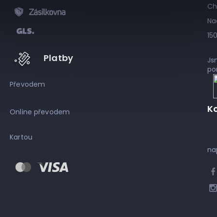
Ch
Na
15
Platby
Js
po
Převodem
K
Online převodem
Kartou
na