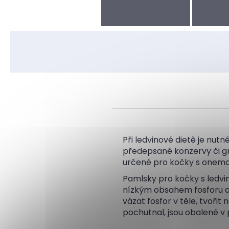
Při ledvinové dietě je nutn
předepsané konzervy či gr
určené pro kočky s onemo
Pamlsky pro kočky s ledvin
nízkým obsahem fosforu a 
vázat fosfor v těle, tvoři
pochutnal, jsou obalené v 