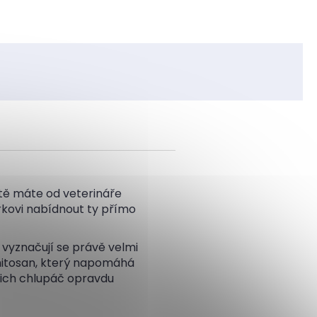
istě máte od veterináře
rkovi nabídnout ty přímo
 vyznačují se právě velmi
hitosan, který napomáhá
 nich chlupáč opravdu