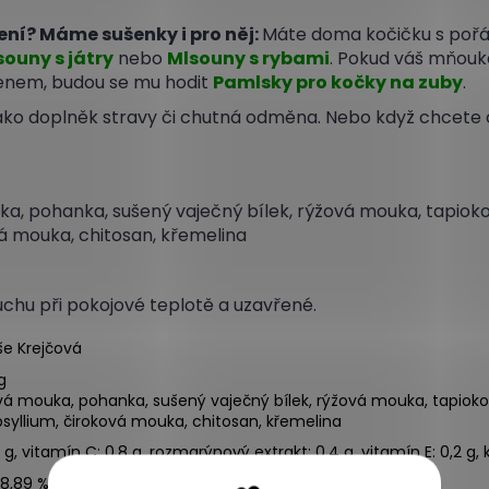
ní? Máme sušenky i pro něj:
Máte doma kočičku s poř
souny s játry
nebo
Mlsouny s rybami
. Pokud váš mňouka
nem, budou se mu hodit
Pamlsky pro kočky na zuby
.
 jako doplněk stravy či chutná odměna. Nebo když chcete 
a, pohanka, sušený vaječný bílek, rýžová mouka, tapiok
vá mouka, chitosan, křemelina
suchu při pokojové teplotě a uzavřené.
še Krejčová
g
á mouka, pohanka, sušený vaječný bílek, rýžová mouka, tapiok
psyllium, čiroková mouka, chitosan, křemelina
 g, vitamín C: 0,8 g, rozmarýnový extrakt: 0,4 g, vitamín E: 0,2 g, 
28,89 %, tuky a oleje: 1,1 %, vláknina: 7 %, popel 3,52 %