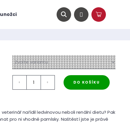
unožci
O nás
Magazín
Hledat
Přihlášení
Nákupní
košík
DO KOŠÍKU
veterinář nařídil ledvinovou neboli renální dietu? Pak
sehnat pro ni vhodné pamlsky. Naštěstí jste je právě