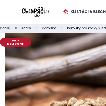
K
Přejít
na
o
obsah
KLÍŠŤÁCI A BLEC
ZPĚT
ZPĚT
š
DO
DO
í
k
OBCHODU
OBCHODU
Domů
Kočky
Pamlsky
Pamlsky pro kočky s le
PRO
NEMOCNÉ
HLEDAT