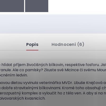
Popis
Hodnocení (6)
é hlídat příjem živočišných bílkovin, respektive fosforu. J
anule. Ale co pamlsky? Zkuste své Micince či svému Mou
cněním ledvin.
ovou dietou vyvinula veterinářka MVDr. Libuše Krejčová a
dobře stravitelnými bílkovinami. Kromě toho obsahují c
t nerozpustný komplex a vyloučit ho z těla ven. A aby si na
pivovarských kvasnicích.