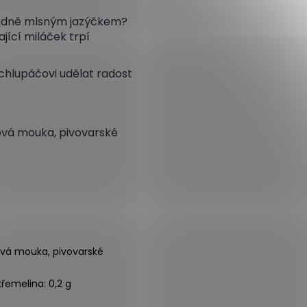
ádně mlsným jazýčkem?
jící miláček trpí
chlupáčovi udělat radost
ová mouka, pivovarské
ová mouka, pivovarské
křemelina: 0,2 g