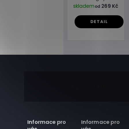
skladem
269 Kč
od
DETAIL
Z
á
Odebírat new
p
a
t
í
Informace pro
Informace pro
vás
vás