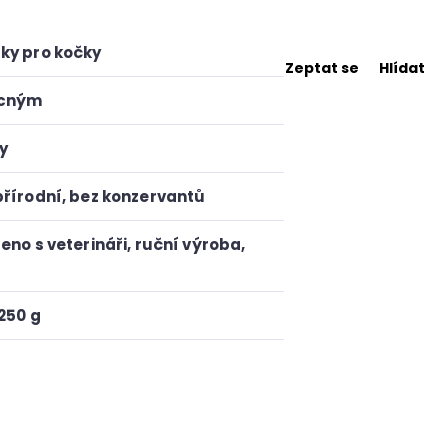
ky pro kočky
Zeptat se
Hlídat
cným
y
přírodní, bez konzervantů
eno s veterináři, ruční výroba,
 250 g