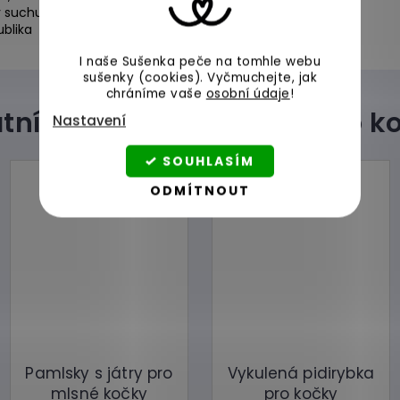
v suchu při pokojové teplotě a uzavřené.
blika
I naše Sušenka peče na tomhle webu
sušenky (cookies).
Vyčmuchejte, jak
chráníme vaše
osobní údaje
!
Nastavení
SOUHLASÍM
ODMÍTNOUT
Pamlsky s játry pro
Vykulená pidirybka
mlsné kočky
pro kočky