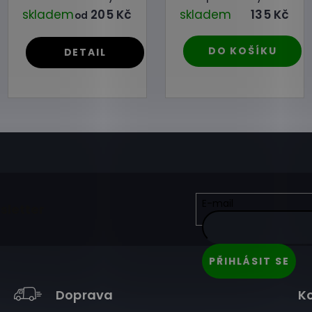
skladem
205 Kč
skladem
135 Kč
od
DO KOŠÍKU
DETAIL
E-mail
sletter
PŘIHLÁSIT SE
Doprava
K