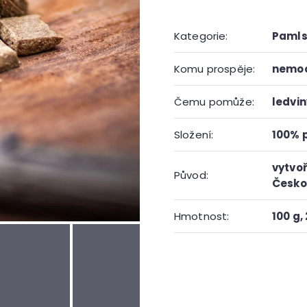
Kategorie
:
Pamls
Komu prospěje
:
nemo
Čemu pomůže
:
ledvin
Složení
:
100% 
vytvoř
Původ
:
Česko
Hmotnost
:
100 g,