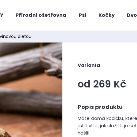
HY
Přírodní ošetřovna
Psi
Kočky
Dvo
Co potřebujete najít?
dvinovou dietou
Varianta
od
269 Kč
Měrná
cena:
Doporučujeme
Máte doma kočičku, které 
jistě víte, jak složité je 
našli!