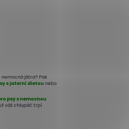
á nemocná játra? Pak
y s jaterní dietou
nebo
pro psy s nemocnou
dyž váš chlupáč trpí