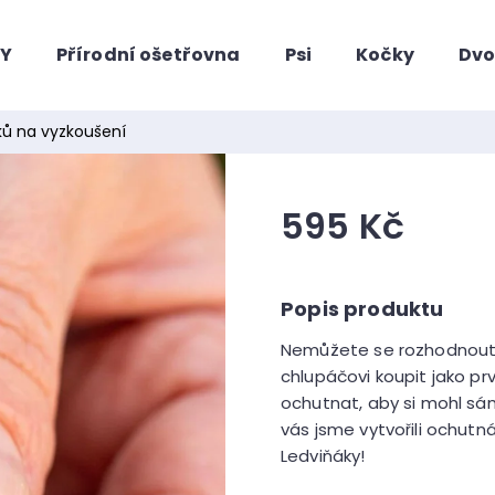
HY
Přírodní ošetřovna
Psi
Kočky
Dvo
Co potřebujete najít?
ků na vyzkoušení
595 Kč
Měrná
cena:
Nemůžete se rozhodnout,
chlupáčovi koupit jako p
Doporučujeme
ochutnat, aby si mohl sám 
vás jsme vytvořili ochut
Ledviňáky!