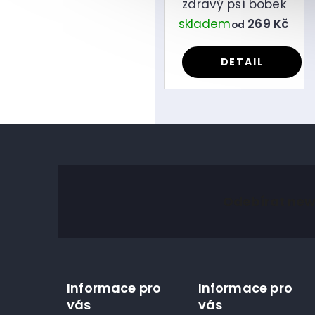
zdravý psí bobek
skladem
269 Kč
od
DETAIL
Z
á
Odebírat new
p
a
t
í
Informace pro
Informace pro
vás
vás