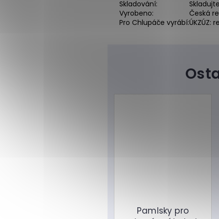
Skladování:
Skladujt
Vyrobeno:
Česká re
Pro Chlupáče vyrábí:
ÚKZÚZ: r
Pamlsky pro