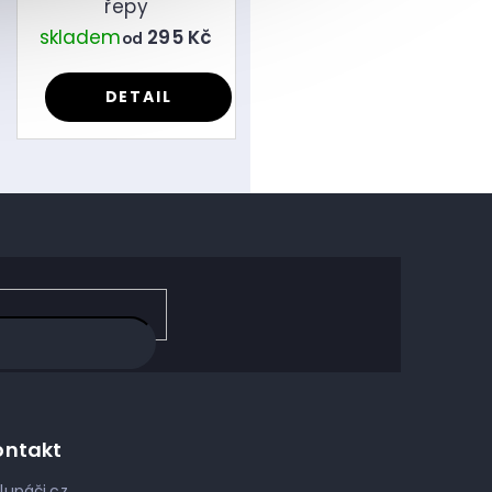
řepy
skladem
295 Kč
od
DETAIL
ontakt
lupáči.cz