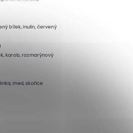
ý bílek, inulin, červený
)
k, karob, rozmarýnový
děnka, med, skořice