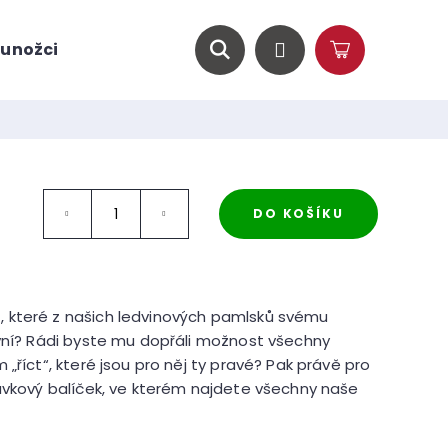
unožci
O nás
Magazín
Hledat
Přihlášení
Nákupní
košík
DO KOŠÍKU
 které z našich ledvinových pamlsků svému
rvní? Rádi byste mu dopřáli možnost všechny
„říct“, které jsou pro něj ty pravé? Pak právě pro
návkový balíček, ve kterém najdete všechny naše