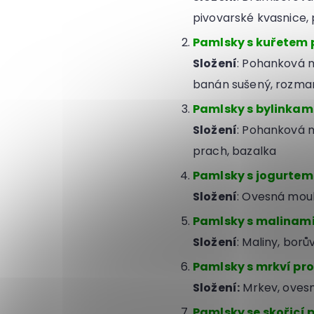
pivovarské kvasnice, 
Pamlsky s kuřetem p
Složení
: Pohanková m
banán sušený, rozmar
Pamlsky s bylinkami
Složení
: Pohanková 
prach, bazalka
Pamlsky s jogurtem 
Složení
: Ovesná mouk
Pamlsky s malinami 
Složení
: Maliny, bor
Pamlsky s mrkví pro
Složení:
Mrkev, ovesn
Pamlsky se skořicí 