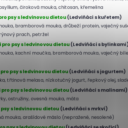
psyllium, čiroková mouka, chitosan, křemelina
ro psy s ledvinovou dietou
(Ledviňáci s kuřetem)
ouka, bramborová mouka, drůbeží protein, vaječný sušen
ýnový prach, petržel
 pro psy s ledvinovou dietou
(Ledviňáci s bylinkami
mouka, kachní moučka, bramborová mouka, vaječný bíle
pro psy s ledvinovou dietou
(Ledviňáci s jogurtem)
a, třtinová melasa, nízkotučný jogurt, řepkový olej, sla
pro psy s ledvinovou dietou
(Ledviňáci s malinami)
ůvky, ostružiny, ovesná mouka, máta
 psy s ledvinovou dietou
(Ledviňáci s mrkví)
á mouka, arašídové máslo (nepražené, nesolené)
pro psy s ledvinovou dietou
(Ledviňáci se skořicí)