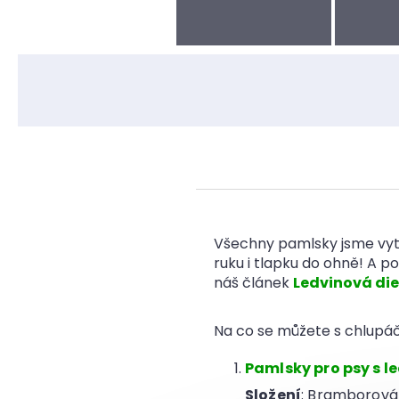
Všechny pamlsky jsme vytvo
ruku i tlapku do ohně! A po
náš článek
Ledvinová die
Na co se můžete s chlupáč
Pamlsky pro psy s l
Složení
: Bramborová