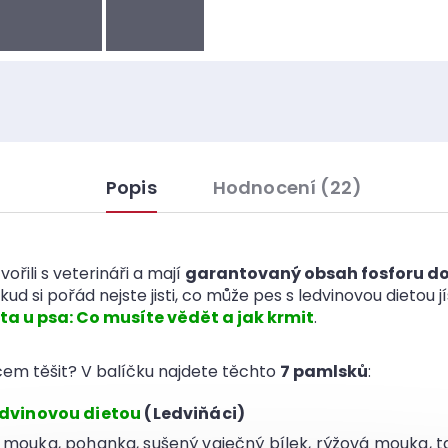
Popis
Hodnocení (22)
řili s veterináři a mají
garantovaný obsah fosforu do
kud si pořád nejste jisti, co může pes s ledvinovou dietou j
ta u psa: Co musíte vědět a jak krmit
.
em těšit? V balíčku najdete těchto
7 pamlsků
:
edvinovou dietou
(Ledviňáci)
 mouka, pohanka, sušený vaječný bílek, rýžová mouka, 