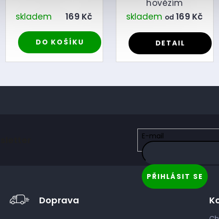
hovězím
skladem
169 Kč
skladem
169 Kč
od
DO KOŠÍKU
DETAIL
E-mail
sletter
PŘIHLÁSIT SE
Doprava
K
Ch