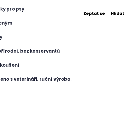
ky pro psy
Zeptat se
Hlídat
cným
y
přírodní
,
bez konzervantů
zkoušení
eno s veterináři
,
ruční výroba
,