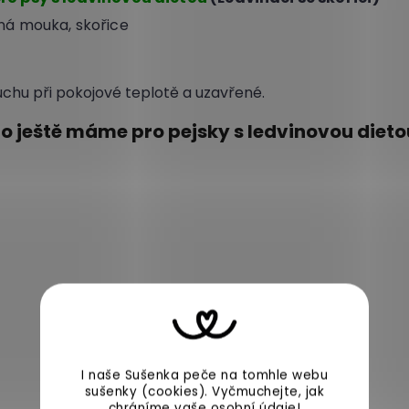
sná mouka, skořice
suchu při pokojové teplotě a uzavřené.
o ještě máme pro pejsky s ledvinovou dieto
I naše Sušenka peče na tomhle webu
sušenky (cookies).
Vyčmuchejte, jak
chráníme vaše
osobní údaje
!