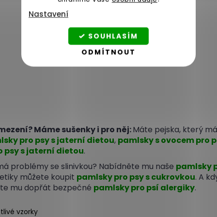
Nastavení
SOUHLASÍM
ODMÍTNOUT
omezení? Máme sušenky i pro něj:
Máte pejska, který m
sky pro psy s jaterní dietou
,
pamlsky s ovocem pro ps
 psy s jaterní dietou
.
ý má problémy se slinivkou? Nabídněte mu naše
pamlsky 
etiky můžete koupit
pamlsky pro psy s cukrovkou
. A k
žete mu dopřát bezpečné
pamlsky pro psí alergiky
.
tlivé vzorky