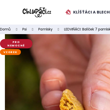
K
Přejít
na
o
obsah
KLÍŠŤÁCI A BLEC
ZPĚT
ZPĚT
š
DO
DO
í
k
OBCHODU
OBCHODU
Domů
Psi
Pamlsky
LEDVIŇÁCI: Balíček 7 pamls
PRO
NEMOCNÉ
VZOREK
HLEDAT