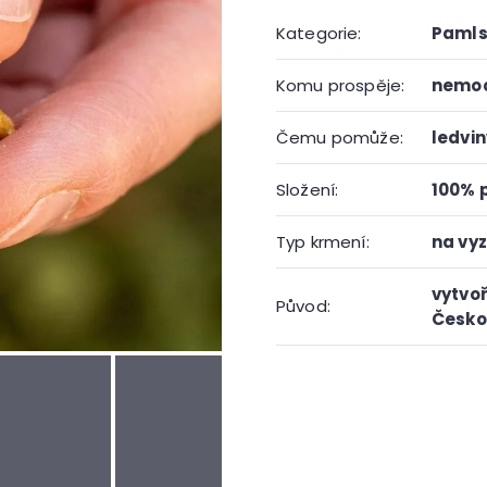
Kategorie
:
Pamls
Komu prospěje
:
nemo
Čemu pomůže
:
ledvin
Složení
:
100% 
Typ krmení
:
na vy
vytvoř
Původ
:
Česko