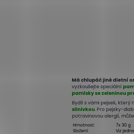
Má chlupáč jiné dietní 
vyzkoušejte speciální
paml
pamlsky se zeleninou pro
Bydlí s vámi pejsek, kter
slinivkou
.
Pro pejsky-diab
potravinovou alergií, mů
Hmotnost:
7x 30 g
Složení:
Viz jedno