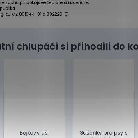
e v suchu při pokojové teplotě a uzavřené.
publika
eg. č..: CZ 801944-01 a 802220-01
Bejkovy uši
Sušenky pro psy s