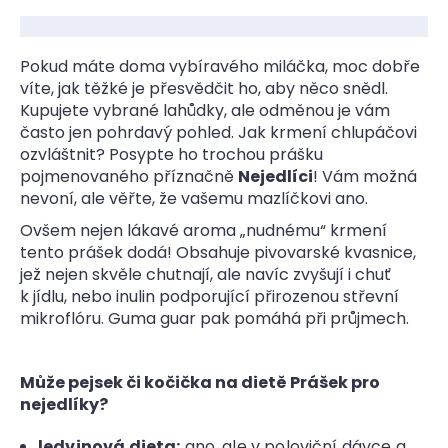
Pokud máte doma vybíravého miláčka, moc dobře
víte, jak těžké je přesvědčit ho, aby něco snědl.
Kupujete vybrané lahůdky, ale odměnou je vám
často jen pohrdavý pohled. Jak krmení chlupáčovi
ozvláštnit? Posypte ho trochou prášku
pojmenovaného příznačně
Nejedlíci
! Vám možná
nevoní, ale věřte, že vašemu mazlíčkovi ano.
Ovšem nejen lákavé aroma „nudnému“ krmení
tento prášek dodá! Obsahuje pivovarské kvasnice,
jež nejen skvěle chutnají, ale navíc zvyšují i chuť
k jídlu, nebo inulin podporující přirozenou střevní
mikroflóru. Guma guar pak pomáhá při průjmech.
Může pejsek či kočička na dietě Prášek pro
nejedlíky?
ledvinová dieta:
ano, ale v poloviční dávce a