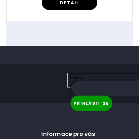
DETAIL
Z
á
E-mail
Odebírat newsletter
p
a
t
PŘIHLÁSIT SE
í
Informace pro vás