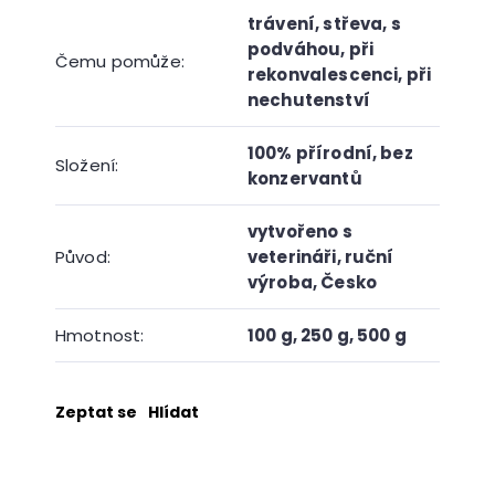
trávení
,
střeva
,
s
podváhou
,
při
Čemu pomůže
:
rekonvalescenci
,
při
nechutenství
100% přírodní
,
bez
Složení
:
konzervantů
vytvořeno s
Původ
:
veterináři
,
ruční
výroba
,
Česko
Hmotnost
:
100 g, 250 g, 500 g
Zeptat se
Hlídat