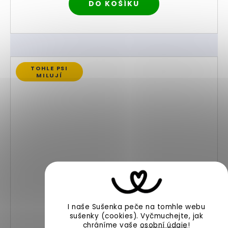
DO KOŠÍKU
TOHLE PSI
MILUJÍ
I naše Sušenka peče na tomhle webu
sušenky (cookies).
Vyčmuchejte, jak
chráníme vaše
osobní údaje
!