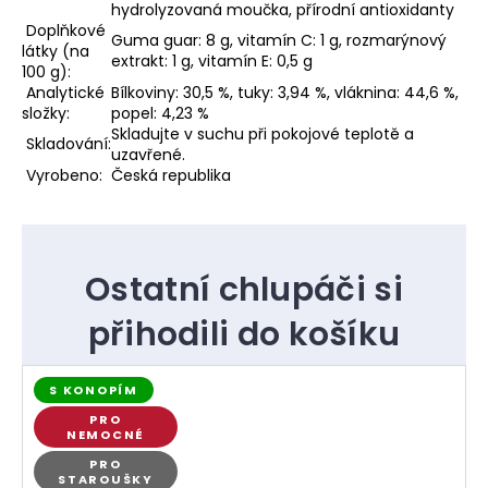
hydrolyzovaná moučka, přírodní antioxidanty
Doplňkové
Guma guar: 8 g, vitamín C: 1 g, rozmarýnový
látky (na
extrakt: 1 g, vitamín E: 0,5 g
100 g):
Analytické
Bílkoviny: 30,5 %, tuky: 3,94 %, vláknina: 44,6 %,
složky:
popel: 4,23 %
Skladujte v suchu při pokojové teplotě a
Skladování:
uzavřené.
Vyrobeno:
Česká republika
S KONOPÍM
PRO
NEMOCNÉ
PRO
STAROUŠKY