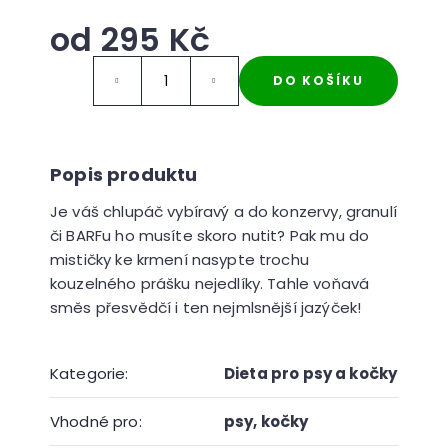
r
u
od
295 Kč
č
Měrná
u
DO KOŠÍKU
cena:
j
e
m
e
Je váš chlupáč vybíravý a do konzervy, granulí
či BARFu ho musíte skoro nutit? Pak mu do
mističky ke krmení nasypte trochu
kouzelného prášku nejedlíky. Tahle voňavá
směs přesvědčí i ten nejmlsnější jazýček!
Kategorie
:
Dieta pro psy a kočky
Vhodné pro
:
psy
,
kočky