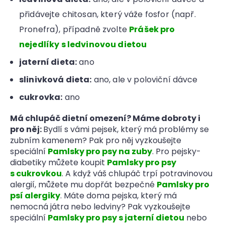
přidávejte chitosan, který váže fosfor (např.
Pronefra), případně zvolte
Prášek pro
nejedlíky s ledvinovou dietou
jaterní dieta:
ano
slinivková dieta:
ano, ale v poloviční dávce
cukrovka:
ano
Má chlupáč dietní omezení? Máme dobroty i
pro něj:
Bydlí s vámi pejsek, který má problémy se
zubním kamenem? Pak pro něj vyzkoušejte
speciální
Pamlsky pro psy na zuby
. Pro pejsky-
diabetiky můžete koupit
Pamlsky pro psy
s cukrovkou
. A když váš chlupáč trpí potravinovou
alergií, můžete mu dopřát bezpečné
Pamlsky pro
psí alergiky
. Máte doma pejska, který má
nemocná játra nebo ledviny? Pak vyzkoušejte
speciální
Pamlsky pro psy s jaterní dietou
nebo