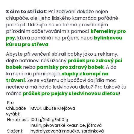
S čím to střídat:
Psí zažívání dokáže nejen
chlupáče, ale i jeho lidského kamaráda pořádně
potrápit. Udržujte ho ve formě pravidelným
přírodním odčervováním s pomocí
křemeliny pro
psy
, která pomáhá i na průjem, nebo
bylinkovou
kúrou pro střeva
.
Abyste při venčení sbírali bobky jako z reklamy,
dejte hafanovi náš úžasný
prášek pro zdravý psí
bobek
nebo
pamlsky pro zdravý bobek
. A do
krmení mu přimíchejte
slupky z konopí na
trávení
. Že se vašemu chlupáčovi do jídla moc
nechce a má navíc ledvinovou dietu? Pro takové tu
máme
prášek pro
pejsky s ledvinovou dietou
!
Pro
Chlupáče
MVDr. Libuše Krejčová
vyrábí:
Hmotnost:
100 g/250 g/500 g
Inulin, pivovarské kvasnice, játrová
Složení:
hydrolyzovaná moučka, sardinková