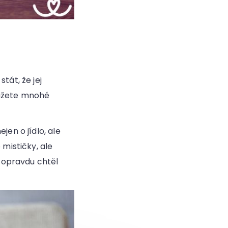
tát, že jej
můžete mnohé
jen o jídlo, ale
 mističky, ale
 opravdu chtěl