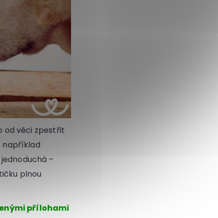
o od věci zpestřit
, například
ě jednoduchá –
tičku plnou
enými přílohami