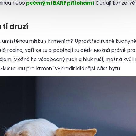
eninou nebo
pečenými BARF přílohami
. Dodají konzervě
 ti druzí
k umístěnou misku s krmením? Uprostřed rušné kuchyně,
celá rodina, vaří se tu a pobíhají tu děti? Možná právě pr
ájem. Možná ho všeobecný ruch a hluk ruší, možná kvůl
Zkuste mu pro krmení vyhradit klidnější část bytu.