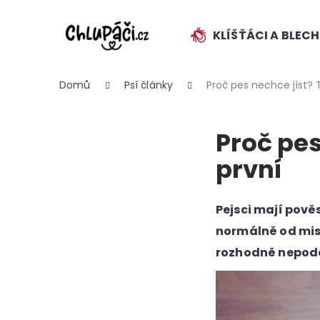
K
Přejít
na
o
obsah
KLÍŠŤÁCI A BLEC
ZPĚT
ZPĚT
š
DO
DO
í
k
OBCHODU
OBCHODU
Domů
Psí články
Proč pes nechce jíst? 
Proč pes
první
HLEDAT
Pejsci mají pově
normálně od mis
rozhodně nepodce