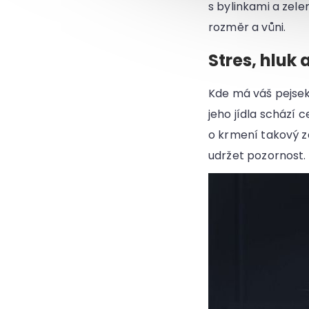
s bylinkami a zel
rozměr a vůni.
Stres, hluk a
Kde má váš pejse
jeho jídla schází 
o krmení takový z
udržet pozornost. 