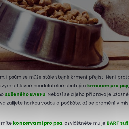
em, i psům se může stále stejné krmení přejíst. Není prot
ňavým a hlavně neodolatelně chutným
krmivem pro psy
ho
sušeného BARFu
. Nekazí se a jeho příprava je úžasn
va zalijete horkou vodou a počkáte, až se promění v mis
rmíte
konzervami pro psa
, ozvláštněte mu je
BARF suš