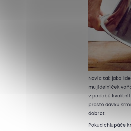
Navíc tak jako lid
mu jídelníček vo
v podobě kvalitní
prostě dávku krmi
dobrot.
Pokud chlupáče k