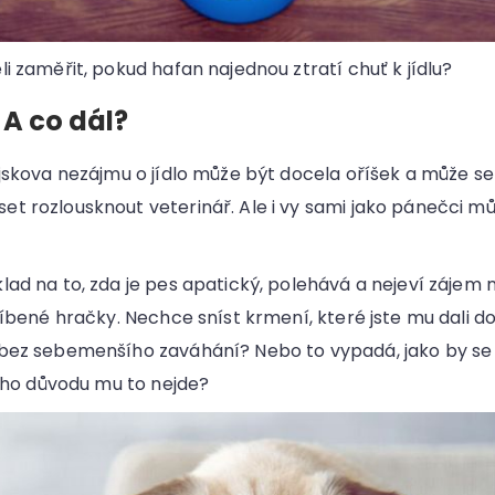
i zaměřit, pokud hafan najednou ztratí chuť k jídlu?
 A co dál?
jskova nezájmu o jídlo může být docela oříšek a může se s
t rozlousknout veterinář. Ale i vy sami jako pánečci 
ad na to, zda je pes apatický, polehává a nejeví zájem ne
líbené hračky. Nechce sníst krmení, které jste mu dali do
bez sebemenšího zaváhání? Nebo to vypadá, jako by se
kého důvodu mu to nejde?