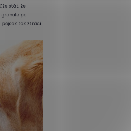
že stát, že
 granule po
A pejsek tak ztrácí