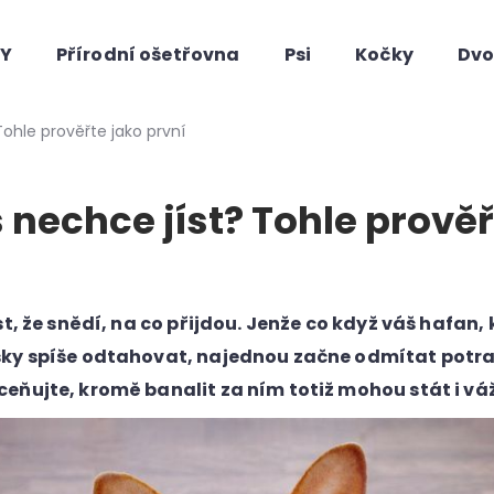
HY
Přírodní ošetřovna
Psi
Kočky
Dvo
Co potřebujete najít?
Tohle prověřte jako první
 nechce jíst? Tohle prověř
st, že snědí, na co přijdou. Jenže co když váš hafan,
ky spíše odtahovat, najednou začne odmítat potr
Doporučujeme
ňujte, kromě banalit za ním totiž mohou stát i vá