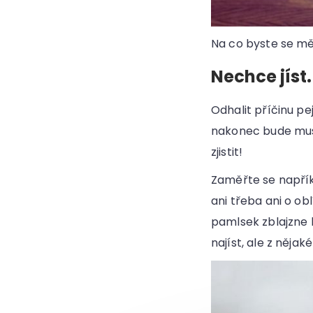
Na co byste se měl
Nechce jíst.
Odhalit příčinu pe
nakonec bude muse
zjistit!
Zaměřte se napříkl
ani třeba ani o ob
pamlsek zblajzne 
najíst, ale z něja