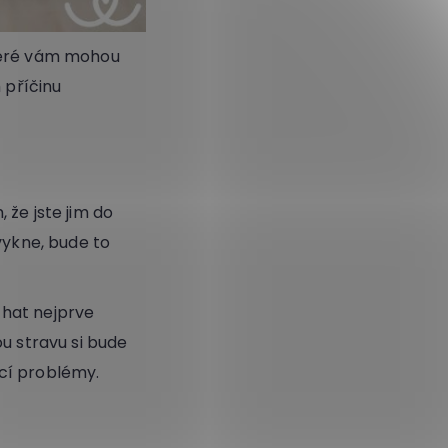
které vám mohou
 příčinu
 že jste jim do
vykne, bude to
chat nejprve
u stravu si bude
cí problémy.