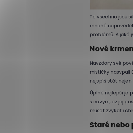
To všechno jsou s
mnohé napovědět,
problémů. A jaké 
Nové krmení
Navzdory své pověs
mističky nasypali 
nejspíš stát nejen
Úplně nejlepší je
s novým, až jej po
muset zvykat i ch
Staré nebo 