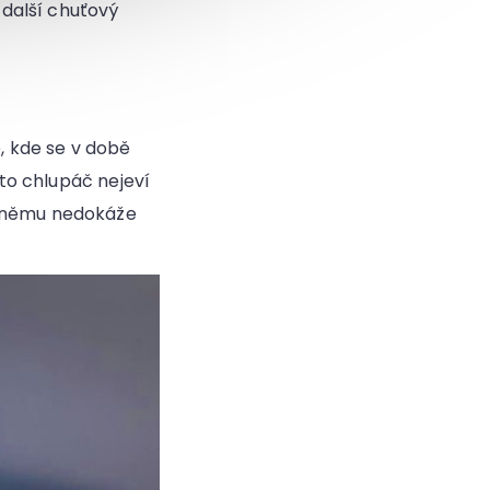
 další chuťový
 kde se v době
oto chlupáč nejeví
i němu nedokáže