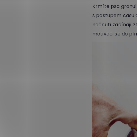
Krmíte psa granul
s postupem času o
načnutí začínají z
motivaci se do pln