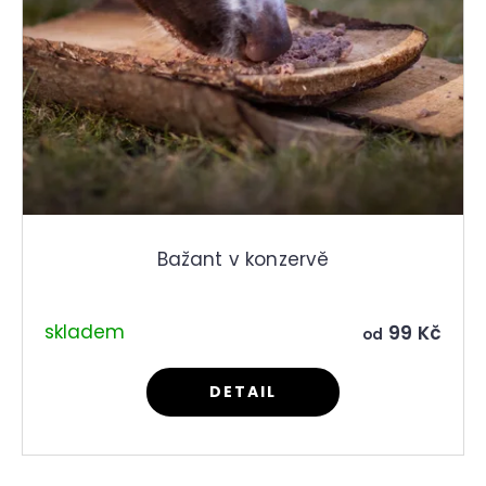
r
d
u
u
č
k
u
t
j
ů
e
m
e
Bažant v konzervě
skladem
99 Kč
od
DETAIL