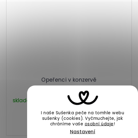
Opeřenci v konzervě
skladem
289 Kč
od
I naše Sušenka peče na tomhle webu
DETAIL
sušenky (cookies).
Vyčmuchejte, jak
chráníme vaše
osobní údaje
!
Nastavení