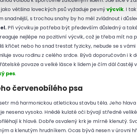
odnou volbou k sportovně založeným lidem. Jde sice v zá
k jako většina loveckých psů vyžaduje pevný
výcvik
. I ta
ům snadnější, s trochou snahy by ho měl zvládnout i důsl
el.
Při výcviku je potřeba být především důsledný a také
aguje nejlépe na pozitivní výcvik, což je třeba mít na 
iš křičet nebo ho snad trestat fyzicky, nebude se s vámi b
iluje svou rodinu z celého srdce. Bývá doporučován i k 
řátelské povaze a velké lásce k lidem je čím dál častěji 
ký pes
.
ého červenobílého psa
 setr má harmonickou atletickou stavbu těla. Jeho hlava
je nesena vysoko. Hnědé kulaté oči bývají středně veliké.
řiléhají k hlavě. Dobře osvalený krk je mírně klenutý. Sva
ným a klenutým hrudníkem. Ocas bývá nesen v úrovni hřb