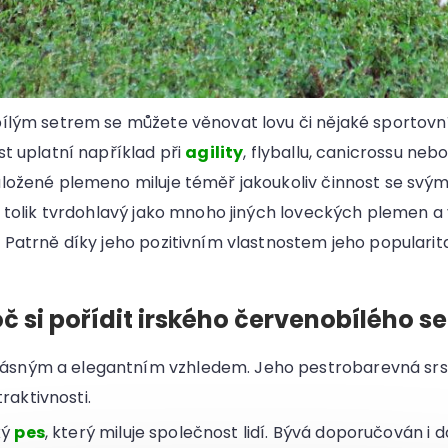
ílým setrem se můžete věnovat lovu či nějaké sportovní 
t uplatní například při
agility
, flyballu, canicrossu nebo
ložené plemeno miluje téměř jakoukoliv činnost se sv
á tolik tvrdohlavý jako mnoho jiných loveckých plemen a
 Patrně díky jeho pozitivním vlastnostem jeho popularit
č si pořídit irského červenobílého se
rásným a elegantním vzhledem. Jeho pestrobarevná srs
raktivnosti.
ký
pes
, který miluje společnost lidí. Bývá doporučován i d