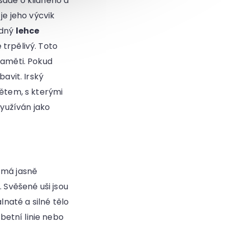
sadě o klidného a
k je jeho výcvik
edný
lehce
 trpělivý. Toto
paměti. Pokud
avit. Irský
dětem, s kterými
využíván jako
 má jasně
 Svěšené uši jsou
lnaté a silné tělo
etní linie nebo