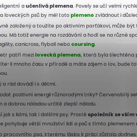
eligentní a
učenlivá plemena
. Povely se učí velmi rychl
la loveckých psů by měl toto
plemeno
zvládnout i důsle
ovně založený a toužíte po aktivním parťákovi, může být 
ou. Má totiž energie na rozdávání a hodí se na různé spor
gility, canicross, flyball nebo
coursing
.
etr patří mezi
lovecká plemena
, která byla šlechtěna
íte-li mnoho času v přírodě a máte zájem o lov, bude t
ou.
 a rád dovádí i s dětmi.
odat pozitivní energii různorodými triky? Červenobílý s
a dobrou náladou určitě zlepší náladu.
 jak s lidmi, tak i dalšími psy. Prostě
společník se vším
e pohybuje větší množství lidí a psů s tímto plemenem
 pracovního psa, kterému láska k práci zůstala dodnes