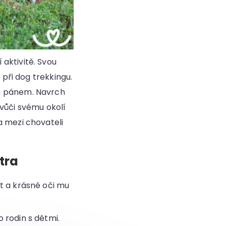
aktivitě. Svou
 při dog trekkingu.
ým pánem. Navrch
 vůči svému okolí
a mezi chovateli
tra
t a krásné oči mu
o rodin s dětmi.