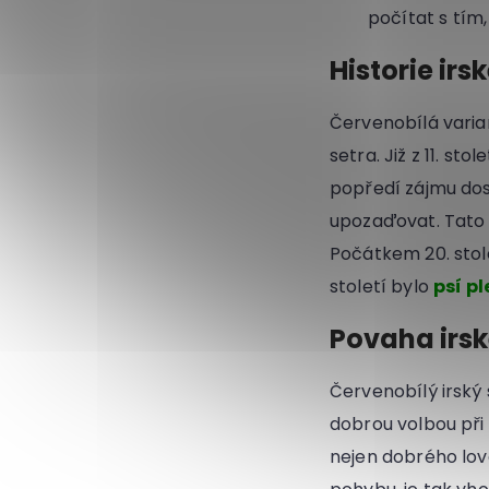
počítat s tím
Historie ir
Červenobílá varia
setra. Již z 11. s
popředí zájmu dos
upozaďovat. Tato 
Počátkem 20. stol
století bylo
psí p
Povaha irsk
Červenobílý irský 
dobrou volbou při 
nejen dobrého lovc