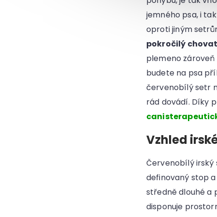
pohybu, je tak vh
jemného psa, i ta
oproti jiným setr
pokročilý chovat
plemeno zároveň re
budete na psa příl
červenobílý setr m
rád dovádí. Díky p
canisterapeutic
Vzhled irsk
Červenobílý irský
definovaný stop a 
středně dlouhé a p
disponuje prostor