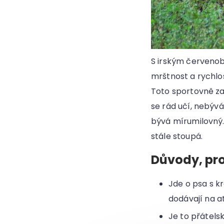
S irským červenob
mrštnost a rychlos
Toto sportovně za
se rád učí, nebýv
bývá mírumilovný.
stále stoupá.
Důvody, pro
Jde o psa s k
dodávají na at
Je to přátels