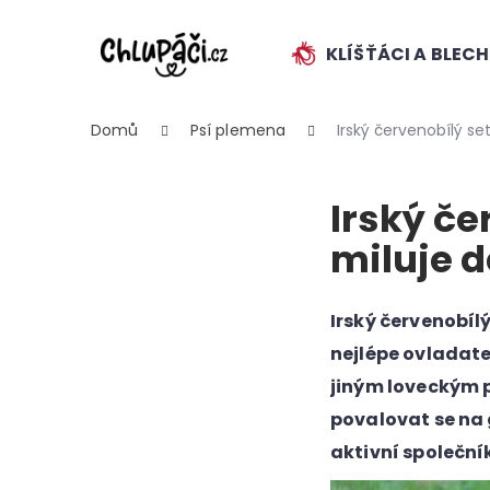
K
Přejít
na
o
obsah
KLÍŠŤÁCI A BLEC
ZPĚT
ZPĚT
š
DO
DO
í
k
OBCHODU
OBCHODU
Domů
Psí plemena
Irský červenobílý set
Irský če
miluje d
HLEDAT
Irský červenobílý
nejlépe ovladat
jiným loveckým p
povalovat se na 
aktivní společní