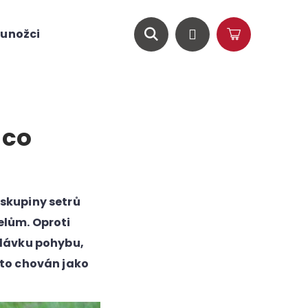
unožci
O nás
Magazín
Hledat
Přihlášení
Nákupní
košík
 co
 skupiny setrů
elům. Oproti
 dávku pohybu,
sto chován jako