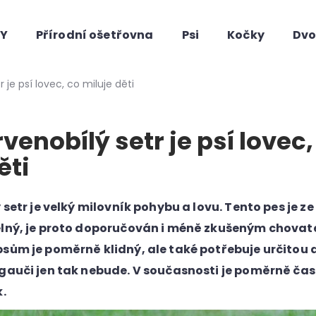
HY
Přírodní ošetřovna
Psi
Kočky
Dvo
Co potřebujete najít?
r je psí lovec, co miluje děti
rvenobílý setr je psí lovec,
ěti
 setr je velký milovník pohybu a lovu. Tento pes je ze
elný, je proto doporučován i méně zkušeným chovat
Doporučujeme
sům je poměrně klidný, ale také potřebuje určitou
gauči jen tak nebude. V současnosti je poměrně ča
k.