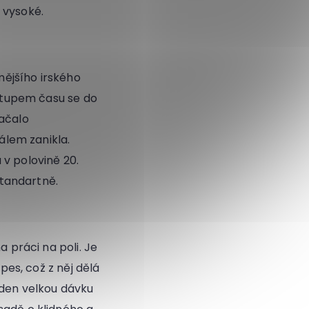
 vysoké.
ějšího irského
ostupem času se do
začalo
lem zanikla.
 v polovině 20.
tandartně.
a práci na poli. Je
pes, což z něj dělá
 den velkou dávku