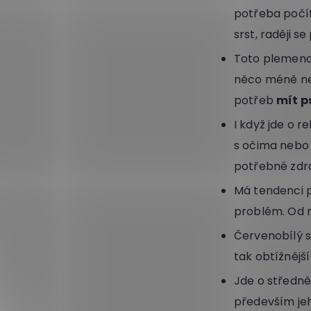
potřeba počít
srst, raději 
Toto plemeno 
něco méně než
potřeb
mít p
I když jde o 
s očima nebo 
potřebné zdra
Má tendenci p
problém. Od m
Červenobílý s
tak obtížnějš
Jde o středně
především jeh