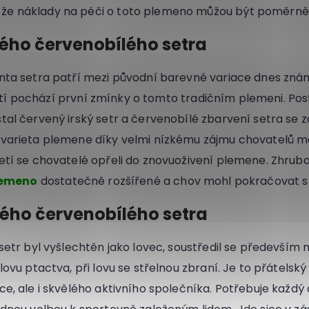
, že náklady na péči o toto plemeno můžou být poměrně
ského červenobílého setra
nta setra patří mezi původní barevné variace dnes znám
toletí pochází první zmínky o tomto tradičním plemeni. P
tal červený irský setr a červenobílé zbarvení setra se 
varieta plemene díky velmi nízkému zájmu chovatelů má
etí se chovatelé opřeli do znovuoživení plemene. Zhruba
lemeno
dostatečně rozšířené a chov mohl pokračovat s
ého červenobílého setra
setr byl vyšlechtěn jako lovec, soustředil se především n
lovu ptactva, při lovu se střelnou zbraní. Je to přátelský 
e, ale i skvělého aktivního společníka. Potřebuje každý