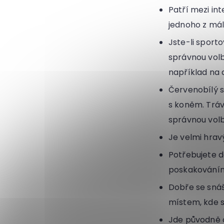
Patří mezi int
jednoho z má
Jste-li sport
správnou volb
například na a
Červenobílý s
s koněm. Tráv
správnou volb
Je velmi hravý
Potřebujete d
poskakováním 
Dobře se snáší
místem, kde s
Jde původně o