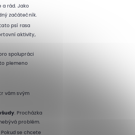
e a rád. Jako
dný začátečník.
tato psí rasa
tovní aktivity,
 pro spolupráci
oto plemeno
etr vám svým
 všudy
. Procházka
 nebývá problém.
. Pokud se chcete