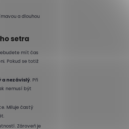
jímavou a dlouhou
ého setra
nebudete mít čas
i. Pokud se totiž
 a nezávislý
. Při
tak nemusí být
e. Miluje častý
t.
utností. Zároveň je