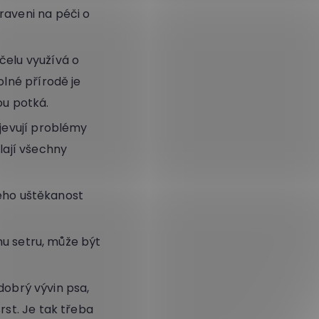
raveni na péči o
čelu využívá o
olné přírodě je
rou potká.
bjevují problémy
lají všechny
eho uštěkanost
u setru, může být
dobrý vývin psa,
rst. Je tak třeba