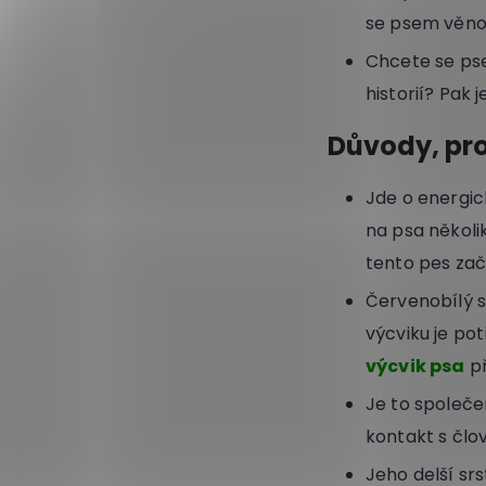
se psem věnov
Chcete se pse
historií? Pak 
Důvody, pro
Jde o energic
na psa několi
tento pes zač
Červenobílý se
výcviku je po
výcvik psa
př
Je to společen
kontakt s člo
Jeho delší srs