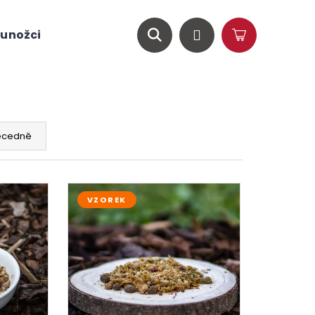
unožci
O nás
Magazín
Hledat
Přihlášení
Nákupní
košík
ecedně
VZOREK