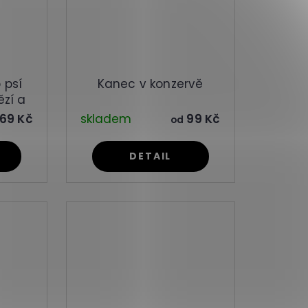
 psí
Kanec v konzervě
ězí a
69 Kč
skladem
99 Kč
od
DETAIL