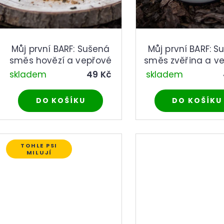
k
d
t
u
ů
k
t
Můj první BARF: Sušená
Můj první BARF: S
ů
směs hovězí a vepřové
směs zvěřina a v
skladem
49 Kč
skladem
DO KOŠÍKU
DO KOŠÍKU
TOHLE PSI
MILUJÍ