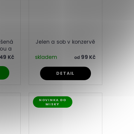
ušená
Jelen a sob v konzervě
kou a
49 Kč
skladem
99 Kč
od
DETAIL
NOVINKA DO
MISKY