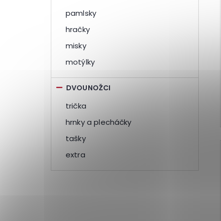
pamlsky
hračky
misky
motýlky
DVOUNOŽCI
trička
hrnky a plecháčky
tašky
extra