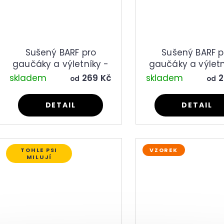
Sušený BARF pro
Sušený BARF p
gaučáky a výletníky -
gaučáky a výletn
zvěřina a vepřové
hovězí a vepř
skladem
269 Kč
skladem
2
od
od
DETAIL
DETAIL
TOHLE PSI
VZOREK
MILUJÍ