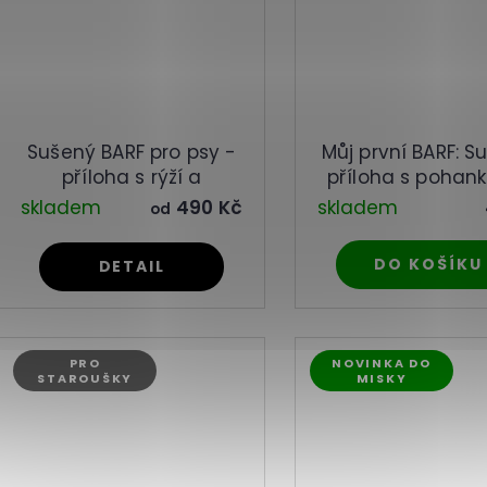
Sušený BARF pro psy -
Můj první BARF: S
příloha s rýží a
příloha s pohan
zeleninou
zeleninou
skladem
490 Kč
skladem
od
DO KOŠÍKU
DETAIL
PRO
NOVINKA DO
STAROUŠKY
MISKY