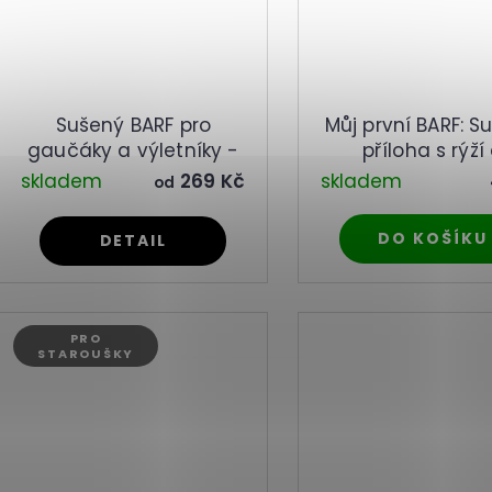
Sušený BARF pro
Můj první BARF: S
gaučáky a výletníky -
příloha s rýží
hovězí a kuřecí
zeleninou
skladem
269 Kč
skladem
od
DO KOŠÍKU
DETAIL
PRO
STAROUŠKY