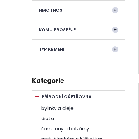
n
e
HMOTNOST
l
KOMU PROSPĚJE
TYP KRMENÍ
Přeskočit
kategorie
Kategorie
PŘÍRODNÍ OŠETŘOVNA
bylinky a oleje
dieta
šampony a balzámy
proti blechám a klíšťatům