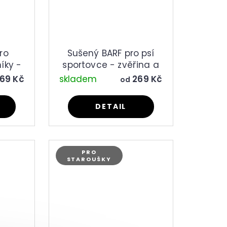
ro
Sušený BARF pro psí
íky -
sportovce - zvěřina a
ové
vepřové
69 Kč
skladem
269 Kč
od
DETAIL
PRO
STAROUŠKY