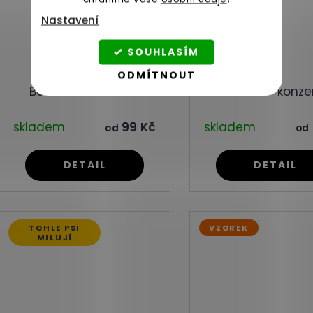
Nastavení
SOUHLASÍM
ODMÍTNOUT
Bažant v konzervě
Krocan v konze
skladem
99 Kč
skladem
od
od
DETAIL
DETAIL
TOHLE PSI
VZOREK
MILUJÍ