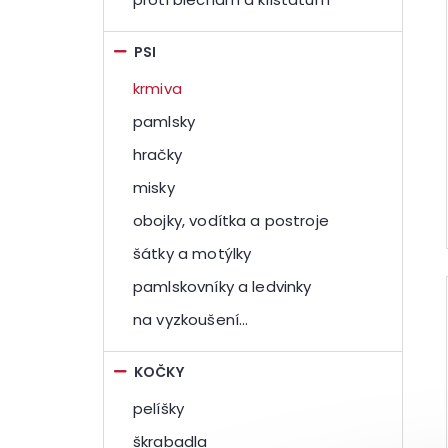
PSI
krmiva
pamlsky
hračky
misky
obojky, vodítka a postroje
šátky a motýlky
pamlskovníky a ledvinky
na vyzkoušení...
KOČKY
pelíšky
škrabadla