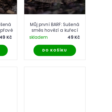
ušená
Můj první BARF: Sušená
epřové
směs hovězí a kuřecí
49 Kč
skladem
49 Kč
DO KOŠÍKU