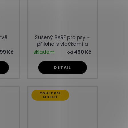
rvě
Sušený BARF pro psy -
příloha s vločkami a
zeleninou
99 Kč
skladem
490 Kč
od
DETAIL
TOHLE PSI
MILUJÍ