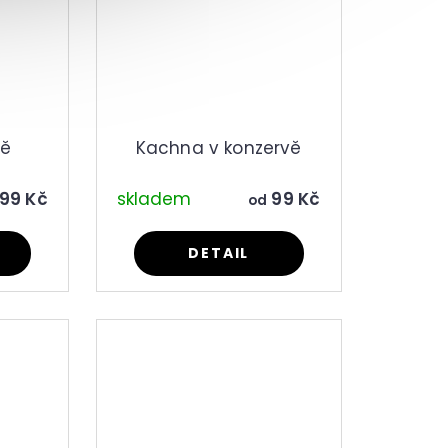
vě
Kachna v konzervě
99 Kč
skladem
99 Kč
od
DETAIL