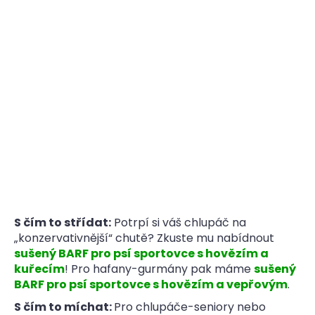
S čím to střídat:
Potrpí si váš chlupáč na
„konzervativnější“ chutě? Zkuste mu nabídnout
sušený BARF pro psí sportovce s hovězím a
kuřecím
! Pro hafany-gurmány pak máme
sušený
BARF pro psí sportovce s hovězím a vepřovým
.
S čím to míchat:
Pro chlupáče-seniory nebo