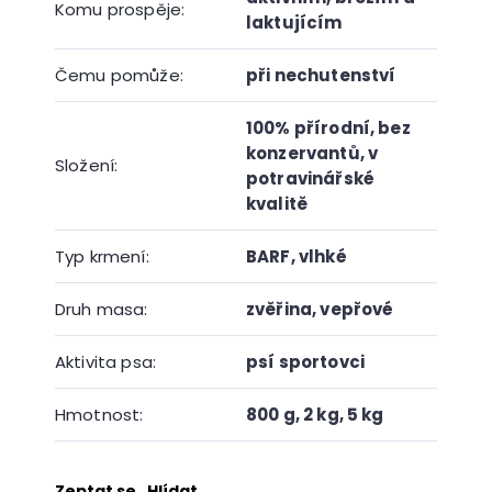
Komu prospěje
:
laktujícím
Čemu pomůže
:
při nechutenství
100% přírodní, bez
konzervantů, v
Složení
:
potravinářské
kvalitě
Typ krmení
:
BARF
,
vlhké
Druh masa
:
zvěřina
,
vepřové
Aktivita psa
:
psí sportovci
Hmotnost
:
800 g
,
2 kg
,
5 kg
Zeptat se
Hlídat