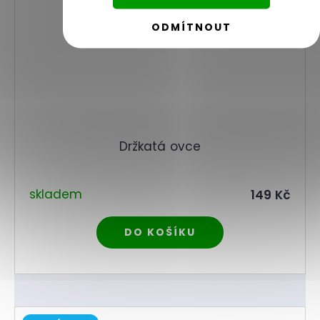
ODMÍTNOUT
Držkatá ovce
skladem
149 Kč
DO KOŠÍKU