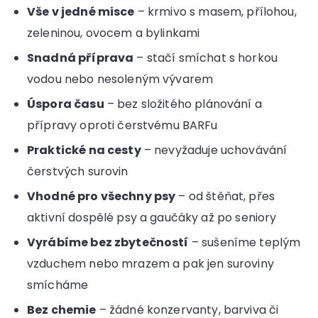
Vše v jedné misce
– krmivo s masem, přílohou,
zeleninou, ovocem a bylinkami
Snadná příprava
– stačí smíchat s horkou
vodou nebo nesoleným vývarem
Úspora času
– bez složitého plánování a
přípravy oproti čerstvému BARFu
Praktické na cesty
– nevyžaduje uchovávání
čerstvých surovin
Vhodné pro všechny psy
– od štěňat, přes
aktivní dospělé psy a gaučáky až po seniory
Vyrábíme bez zbytečností
– sušeníme teplým
vzduchem nebo mrazem a pak jen suroviny
smícháme
Bez chemie
– žádné konzervanty, barviva či