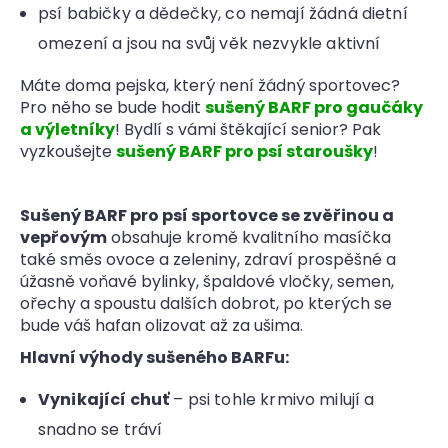
psí babičky a dědečky, co nemají žádná dietní
omezení a jsou na svůj věk nezvykle aktivní
Máte doma pejska, který není žádný sportovec?
Pro něho se bude hodit
sušený BARF pro gaučáky
a výletníky
! Bydlí s vámi štěkající senior? Pak
vyzkoušejte
sušený BARF pro psí staroušky
!
Sušený BARF pro psí sportovce se zvěřinou a
vepřovým
obsahuje kromě kvalitního masíčka
také směs ovoce a zeleniny, zdraví prospěšné a
úžasně voňavé bylinky, špaldové vločky, semen,
ořechy a spoustu dalších dobrot, po kterých se
bude váš hafan olizovat až za ušima.
Hlavní výhody sušeného BARFu:
Vynikající chuť
– psi tohle krmivo milují a
snadno se tráví