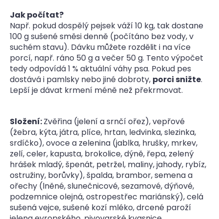
Jak počítat?
Např. pokud dospělý pejsek váží 10 kg, tak dostane
100 g sušené směsi denně (počítáno bez vody, v
suchém stavu). Dávku můžete rozdělit i na více
porcí, např. ráno 50 g a večer 50 g. Tento výpočet
tedy odpovídá 1 % aktuální váhy psa. Pokud pes
dostává i pamlsky nebo jiné dobroty,
porci snižte
.
Lepší je dávat krmení méně než překrmovat.
Složení:
Zvěřina (jelení a srnčí ořez), vepřové
(žebra, kýta, játra, plíce, hrtan, ledvinka, slezinka,
srdíčko), ovoce a zelenina (jablka, hrušky, mrkev,
zelí, celer, kapusta, brokolice, dýně, řepa, zelený
hrášek mladý, špenát, petržel, maliny, jahody, rybíz,
ostružiny, borůvky), špalda, brambor, semena a
ořechy (lněné, slunečnicové, sezamové, dýňové,
podzemnice olejná, ostropestřec mariánský), celá
sušená vejce, sušené kozí mléko, drcené paroží
jelena evropského, pivovarské kvasnice