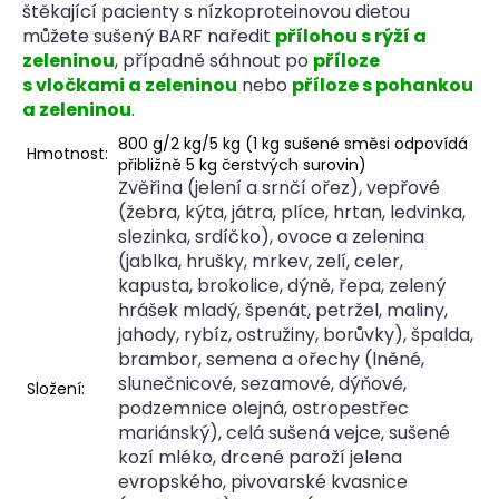
štěkající pacienty s nízkoproteinovou dietou
můžete sušený BARF naředit
přílohou s rýží a
zeleninou
, případně sáhnout po
příloze
s vločkami a zeleninou
nebo
příloze s pohankou
a zeleninou
.
800 g/2 kg/5 kg (1 kg sušené směsi odpovídá
Hmotnost:
přibližně 5 kg čerstvých surovin)
Zvěřina (jelení a srnčí ořez), vepřové
(žebra, kýta, játra, plíce, hrtan, ledvinka,
slezinka, srdíčko), ovoce a zelenina
(jablka, hrušky, mrkev, zelí, celer,
kapusta, brokolice, dýně, řepa, zelený
hrášek mladý, špenát, petržel, maliny,
jahody, rybíz, ostružiny, borůvky), špalda,
brambor, semena a ořechy (lněné,
slunečnicové, sezamové, dýňové,
Složení:
podzemnice olejná, ostropestřec
mariánský), celá sušená vejce, sušené
kozí mléko, drcené paroží jelena
evropského, pivovarské kvasnice