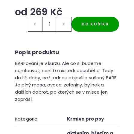
r
u
od
269 Kč
č
Měrná
u
DO KOŠÍKU
cena:
j
e
m
e
BARFování je v kurzu. Ale co si budeme
namlouvat, není to nic jednoduchého. Tedy
do té doby, než jednou objevíte sušený BARF.
Je plný masa, ovoce, zeleniny, bylinek a
dalších dobrot, po kterých se v misce jen
zapráší.
Kategorie
:
Krmiva pro psy
aktivním
,
březím a