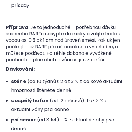
přísady
Příprava:
Je to jednoduché – potřebnou dávku
sušeného BARFu nasypte do misky a zalijte horkou
vodou asi 0,5 až 1 cm nad úroveň směsi. Pak už jen
počkejte, až BARF pěkně nasákne a vychladne, a
můžete podávat. Po téhle dokonale vyvážené
pochoutce plné chutí a vůní se jen zapráší!
Dávkování:
štěně
(od 10 týdnů): 2 až 3 % z celkové aktuální
hmotnosti štěněte denně
dospělý hafan
(od 12 měsíců): 1 až 2 % z
aktuální váhy psa denně
psí senior
(od 8 let): 1 % z aktuální váhy psa
denně