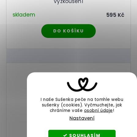
vyzkoušení
skladem
595 Kč
DO KOŠÍKU
I naše Sušenka peče na tomhle webu
sušenky (cookies).
Vyčmuchejte, jak
chráníme vaše
osobní údaje
!
Nastavení
SOUHLASÍM