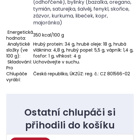
(odhořčené), bylinky (bazalka, oregano,
tymián, saturejka, šalvěj, fenykl, skořice,
zázvor, kurkuma, libeček, kopr,
majoránka)
Energetická
350 kcal/100 g
hodnota:
Analytické
Hrubý protein: 34 g, hrubé oleje: 18 g, hrubá
složky (ve
vláknina: 4,8 g, hrubý popel: 5,5 g, vápník: 1,4 g,
100 g):
fosfor: 1 g, vlhkost: 4 g
Skladování:
Uchovávejte v suchu.
Pro
Chlupáče
Česká republika, ÚKZÚZ: reg. č.: CZ 801566-02
vyrábí: