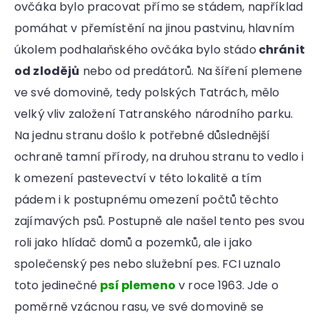
ovčáka bylo pracovat přímo se stádem, například
pomáhat v přemístění na jinou pastvinu, hlavním
úkolem podhalaňského ovčáka bylo stádo
chránit
od zlodějů
nebo od predátorů. Na šíření plemene
ve své domovině, tedy polských Tatrách, mělo
velký vliv založení Tatranského národního parku.
Na jednu stranu došlo k potřebné důslednější
ochraně tamní přírody, na druhou stranu to vedlo i
k omezení pastevectví v této lokalitě a tím
pádem i k postupnému omezení počtů těchto
zajímavých psů. Postupně ale našel tento pes svou
roli jako hlídač domů a pozemků, ale i jako
společenský pes nebo služební pes. FCI uznalo
toto jedinečné
psí plemeno
v roce 1963. Jde o
poměrně vzácnou rasu, ve své domovině se