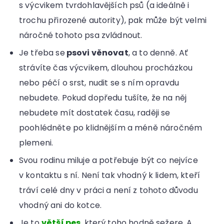
s výcvikem tvrdohlavějších psů (a ideálně i
trochu přirozené autority), pak může být velmi
náročné tohoto psa zvládnout.
Je třeba se
psovi věnovat
, a to denně. Ať
strávíte čas výcvikem, dlouhou procházkou
nebo péčí o srst, nudit se s ním opravdu
nebudete. Pokud dopředu tušíte, že na něj
nebudete mít dostatek času, raději se
poohlédněte po klidnějším a méně náročném
plemeni.
Svou rodinu miluje a potřebuje být co nejvíce
v kontaktu s ní. Není tak vhodný k lidem, kteří
tráví celé dny v práci a není z tohoto důvodu
vhodný ani do kotce.
Je to
větší pes
, který toho hodně sežere. A