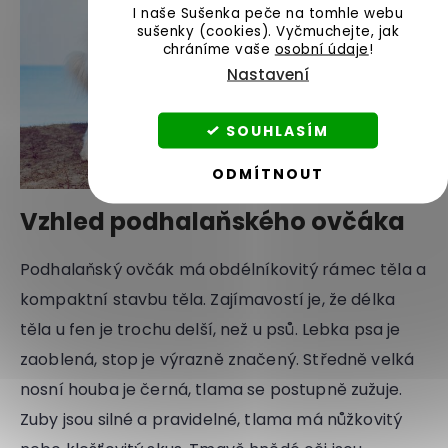
I naše Sušenka peče na tomhle webu
sušenky (cookies).
Vyčmuchejte, jak
chráníme vaše
osobní údaje
!
Nastavení
SOUHLASÍM
ODMÍTNOUT
Vzhled podhalaňského ovčáka
Podhalaňský ovčák má obdélníkovitý rámec těla a
kompaktní stavbu těla. Zajímavostí je, že délka
těla u fen je trochu delší, než u psů. Lebka psa je
zaoblená, stop je výrazně značený. Středně velká
nosní houba je černá, tlama se postupně zužuje.
Zuby jsou silné a pravidelné, tlama má nůžkovitý