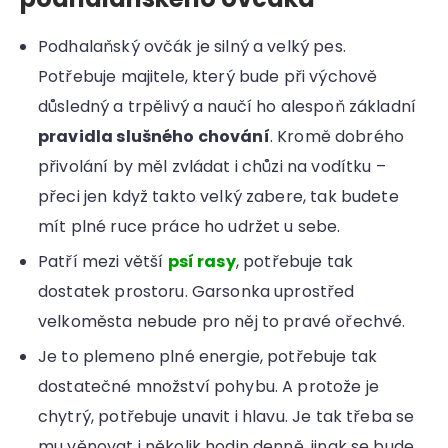
Podhalaňský ovčák je silný a velký pes.
Potřebuje majitele, který bude při výchově
důsledný a trpělivý a naučí ho alespoň základní
pravidla slušného chování
. Kromě dobrého
přivolání by měl zvládat i chůzi na vodítku –
přeci jen když takto velký zabere, tak budete
mít plné ruce práce ho udržet u sebe.
Patří mezi větší
psí rasy
, potřebuje tak
dostatek prostoru. Garsonka uprostřed
velkoměsta nebude pro něj to pravé ořechvé.
Je to
plemeno plné energie, potřebuje tak
dostatečné množství pohybu. A protože je
chytrý, potřebuje unavit i hlavu. Je tak třeba se
mu věnovat i několik hodin denně, jinak se bude