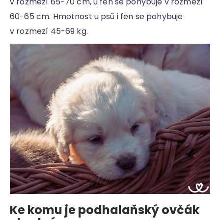
v rozmezí 65-70 cm, u fen se pohybuje v rozmezí
60-65 cm. Hmotnost u psů i fen se pohybuje
v rozmezí 45-69 kg.
Ke komu je podhalaňský ovčák