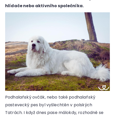
a
hlídače nebo aktivního společníka.
j
í
t
?
HLEDAT
D
Podhalaňský ovčák, nebo také podhalaňský
o
p
pastevecký pes byl vyšlechtěn v polských
o
Tatrách. I když dnes pase málokdy, rozhodně se