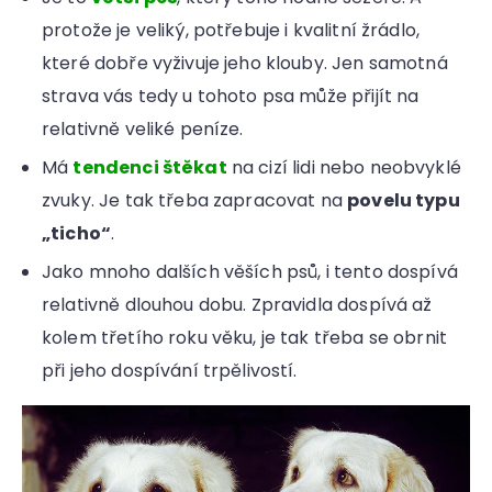
protože je veliký, potřebuje i kvalitní žrádlo,
které dobře vyživuje jeho klouby. Jen samotná
strava vás tedy u tohoto psa může přijít na
relativně veliké peníze.
Má
tendenci štěkat
na cizí lidi nebo neobvyklé
zvuky. Je tak třeba zapracovat na
povelu typu
„ticho“
.
Jako mnoho dalších věších psů, i tento dospívá
relativně dlouhou dobu. Zpravidla dospívá až
kolem třetího roku věku, je tak třeba se obrnit
při jeho dospívání trpělivostí.