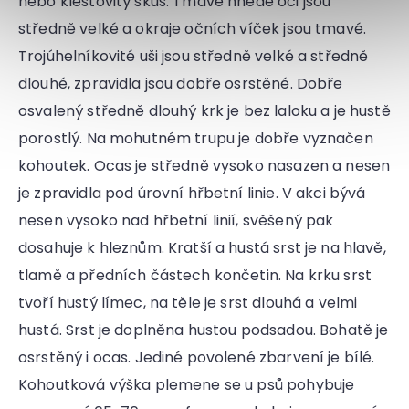
nebo klešťovitý skus. Tmavě hnědé oči jsou
středně velké a okraje očních víček jsou tmavé.
Trojúhelníkovité uši jsou středně velké a středně
dlouhé, zpravidla jsou dobře osrstěné. Dobře
osvalený středně dlouhý krk je bez laloku a je hustě
porostlý. Na mohutném trupu je dobře vyznačen
kohoutek. Ocas je středně vysoko nasazen a nesen
je zpravidla pod úrovní hřbetní linie. V akci bývá
nesen vysoko nad hřbetní linií, svěšený pak
dosahuje k hleznům. Kratší a hustá srst je na hlavě,
tlamě a předních částech končetin. Na krku srst
tvoří hustý límec, na těle je srst dlouhá a velmi
hustá. Srst je doplněna hustou podsadou. Bohatě je
osrstěný i ocas. Jediné povolené zbarvení je bílé.
Kohoutková výška plemene se u psů pohybuje