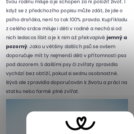
Svou rodinu miluje a je schopen za ni položit život. I
když se z předchozího popisu může zdát, že jde o
psího drsňáka, není to tak 100% pravda. Kupříkladu
z celého srdce miluje i děti v rodině a nechá si od
nich ledacos líbit a je k nim až překvapivě
jemný a
pozorný
. Jako u většiny dalších psů se ovšem
doporučuje mít ty nejmenší děti v přítomnosti psa
pod dozorem. S dalšími psy či zvířaty zpravidla
vychází bez obtíží, pokud si sednu osobnostně.
Bývá ale zpravidla doporučován k životu a práci na
statku nebo farmě plné zvířat.