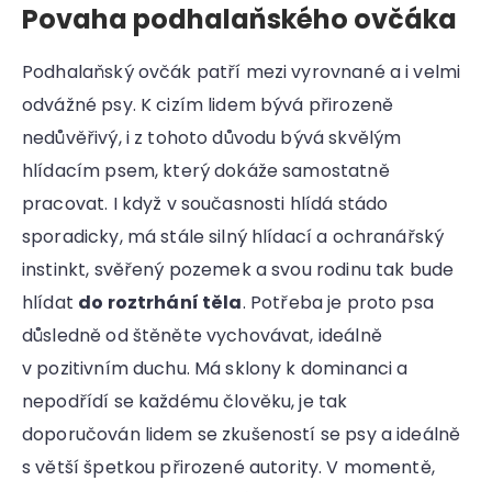
Povaha podhalaňského ovčáka
Podhalaňský ovčák patří mezi vyrovnané a i velmi
odvážné psy. K cizím lidem bývá přirozeně
nedůvěřivý, i z tohoto důvodu bývá skvělým
hlídacím psem, který dokáže samostatně
pracovat. I když v současnosti hlídá stádo
sporadicky, má stále silný hlídací a ochranářský
instinkt, svěřený pozemek a svou rodinu tak bude
hlídat
do roztrhání těla
. Potřeba je proto psa
důsledně od štěněte vychovávat, ideálně
v pozitivním duchu. Má sklony k dominanci a
nepodřídí se každému člověku, je tak
doporučován lidem se zkušeností se psy a ideálně
s větší špetkou přirozené autority. V momentě,