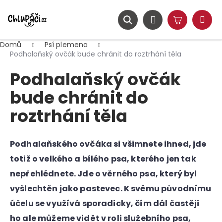
K
Přejít
na
o
obsah
ZPĚT
ZPĚT
Hledat
Nákupní
Přihlášení
š
Menu
košík
í
Domů
Psí plemena
C
k
Podhalaňský ovčák bude chránit do roztrhání těla
o
Podhalaňský ovčák
p
o
bude chránit do
t
roztrhání těla
ř
e
b
Podhalaňského ovčáka si všimnete ihned, jde
u
totiž o velkého a bílého psa, kterého jen tak
j
nepřehlédnete. Jde o věrného psa, který byl
e
vyšlechtěn jako pastevec. K svému původnímu
t
účelu se využívá sporadicky, čím dál častěji
e
ho ale můžeme vidět v roli služebního psa,
n