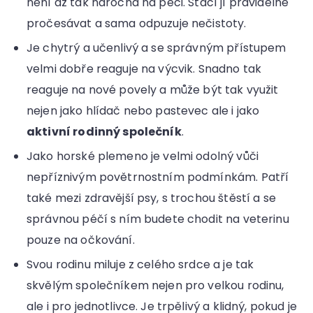
není až tak náročná na péči. Stačí jí pravidelně
pročesávat a sama odpuzuje nečistoty.
Je chytrý a učenlivý a se správným přístupem
velmi dobře reaguje na výcvik. Snadno tak
reaguje na nové povely a může být tak využit
nejen jako hlídač nebo pastevec ale i jako
aktivní rodinný společník
.
Jako horské plemeno je velmi odolný vůči
nepříznivým povětrnostním podmínkám. Patří
také mezi zdravější psy, s trochou štěstí a se
správnou péčí s ním budete chodit na veterinu
pouze na očkování.
Svou rodinu miluje z celého srdce a je tak
skvělým společníkem nejen pro velkou rodinu,
ale i pro jednotlivce. Je trpělivý a klidný, pokud je