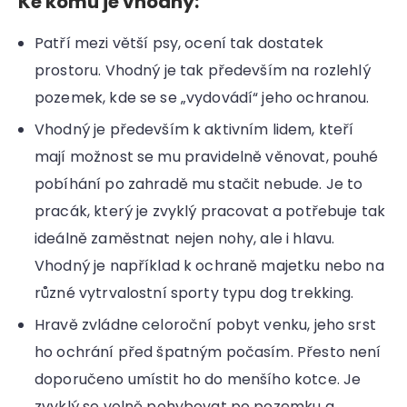
Ke komu je vhodný:
Patří mezi větší psy, ocení tak dostatek
prostoru. Vhodný je tak především na rozlehlý
pozemek, kde se se „vydovádí“ jeho ochranou.
Vhodný je především k aktivním lidem, kteří
mají možnost se mu pravidelně věnovat, pouhé
pobíhání po zahradě mu stačit nebude. Je to
pracák, který je zvyklý pracovat a potřebuje tak
ideálně zaměstnat nejen nohy, ale i hlavu.
Vhodný je například k ochraně majetku nebo na
různé vytrvalostní sporty typu dog trekking.
Hravě zvládne celoroční pobyt venku, jeho srst
ho ochrání před špatným počasím. Přesto není
doporučeno umístit ho do menšího kotce. Je
zvyklý se volně pohybovat po pozemku a