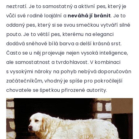
r
neztratí. Je to samostatný a aktivní pes, který je
u
č
vůči své rodině loajální a
neváhá jí bránit
. Je to
u
oddaný pes, který si se svou smečkou vytváří silné
j
pouto. Je to větší pes, kterému na eleganci
e
m
dodává sněhově bílá barva a delší krásná srst.
e
Často se u něj projevuje nejen vysoká inteligence,
ale samostatnost a tvrdohlavost. V kombinaci
s vysokými nároky na pohyb nebývá doporučován
začátečníkům, vhodný je spíše pro pokročilejší
chovatele se špetkou přirozené autority.