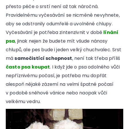
přesto péče o srstí není až tak náročná.
Pravidelnému vyčesávání se nicméně nevyhnete,
aby se odstranily odumřelé a uvolněné chlupy.
Vyčesávání je potřeba zintenzivnit v době
línání
psa
, jinak nejen že budete mít všude nánosy
chlupů, ale pes bude i jeden velký chuchvalec. Srst
má
samočistící schopnost
, není tak třeba příliš
často psa koupat
. I když jde o psa odolného vůči
nepříznivému počasí, je potřeba mu dopřát
alespoň nějaké zázemí na velmi špatné počasí
v podobě sněhové vánice nebo naopak vůči
velkému vedru.