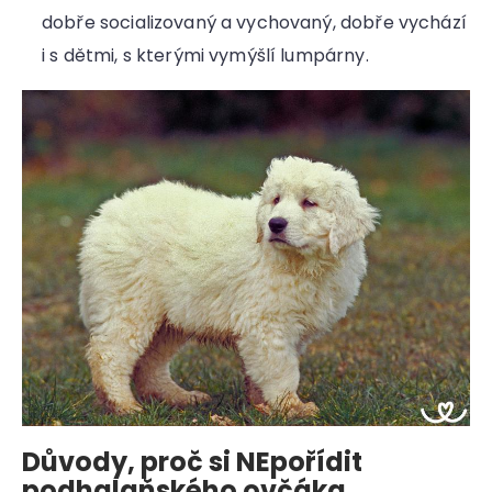
dobře socializovaný a vychovaný, dobře vychází
i s dětmi, s kterými vymýšlí lumpárny.
Důvody, proč si NEpořídit
podhalaňského ovčáka