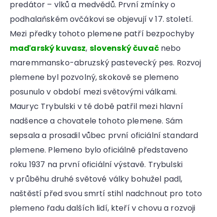
predátor – vlků a medvědů. První zmínky o
podhalaňském ovčákovi se objevují v 17. století.
Mezi předky tohoto plemene patří bezpochyby
maďarský kuvasz
,
slovenský čuvač
nebo
maremmansko-abruzský pastevecký pes. Rozvoj
plemene byl pozvolný, skokově se plemeno
posunulo v období mezi světovými válkami.
Mauryc Trybulski v té době patřil mezi hlavní
nadšence a chovatele tohoto plemene. Sám
sepsala a prosadil vůbec první oficiální standard
plemene. Plemeno bylo oficiálně představeno
roku 1937 na první oficiální výstavě. Trybulski
v průběhu druhé světové války bohužel padl,
naštěstí před svou smrtí stihl nadchnout pro toto
plemeno řadu dalších lidí, kteří v chovu a rozvoji