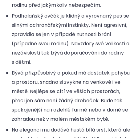
rodinu před jakýmkoliv nebezpečím.
Podhalaňský ovčák je klidný a vyrovnaný pes se
silnými ochranářskými instinkty. Není agresivní,
zpravidla se jen v případě nutnosti brání
(případně svou rodinu). Navzdory své velikosti a
nezávislosti tak bývá doporučován i do rodiny
s dětmi.
Bývá přizpůsobivý a pokud má dostatek pohybu
a prostoru, snadno si zvykne na venkově i ve
městě. Nejlépe se cítí ve věších prostorách,
přeci jen sám není žádný drobeček. Bude tak
spokojenější na rozlehlé farmě nebo v domě se
zahradou než v malém městském bytě.
Na eleganci mu dodává hustá bílá srst, která ale