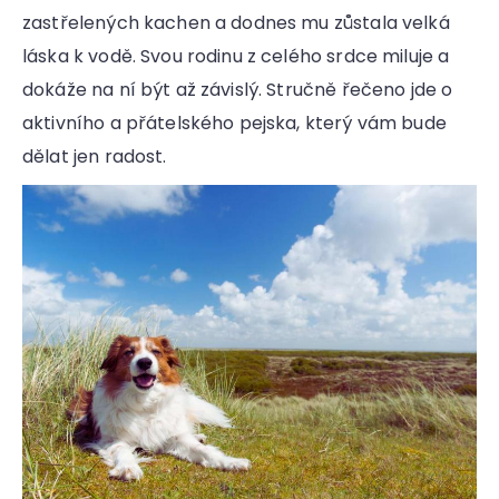
r
zastřelených kachen a dodnes mu zůstala velká
u
č
láska k vodě. Svou rodinu z celého srdce miluje a
u
dokáže na ní být až závislý. Stručně řečeno jde o
j
aktivního a přátelského pejska, který vám bude
e
m
dělat jen radost.
e