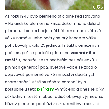
Až roku 1943 bylo plemeno oficiálně registrováno
v Holandské plemenné knize. Jako mnoho dalších
plemen, i kooikerhodje měl během druhé světové
války namále. Jeho počty se prý koncem války
pohybovaly okolo 25 jedinců. I s takto omezeným
počtem psů se podařilo plemeno
zachránit a
rozšířit
, bohužel se to neobešlo bez následků. U
prvních generací po 2. světové válce se začalo
objevovat poměrně velké množství dědičných
onemocnění. Většina těchto nemocí byla
postupně u této
psí rasy
vymýcena a dnes se díky
důkladným testům obou rodičů objevují výjimečně.
Název plemene pochází z nizozemštiny a souvisí