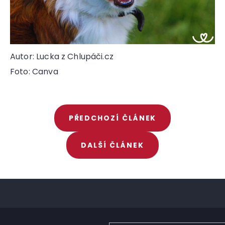
Autor: Lucka z Chlupáči.cz
Foto: Canva
PŘEDCHOZÍ ČLÁNEK
DALŠÍ ČLÁNEK
Z