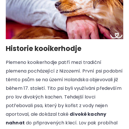
Historie kooikerhodje
Plemeno kooikerhodje patří mezi tradiční
plemena pocházející z Nizozemí. První psi podobní
těmto psům se na území Holandska objevovali již
během 17. století. Tito psi byli využíváni především
pro lov divokých kachen. Tehdejší lovci
potřebovali psa, který by kořist z vody nejen
aportoval, ale dokázal také
divoké kachny
nahnat
do připravených klecí. Lov pak probíhal