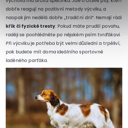
výchova má určitá specifika. Jde o citlivé psy, kteří
dobře reagují na pozitivní metody výcviku, a
naopak jim nedělá dobře „tradiční dril“. Nemají rádi
křik či fyzické tresty
. Pokud máte prudší povahu,
raději se poohlédněte po nějakém psím tvrďákovi.
Při výcviku je potřeba být velmi důslední a trpěliví,
pak budete mít doma ideálního sportovně
laděného parťáka.