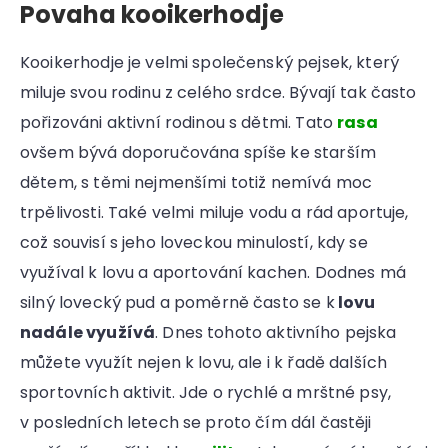
Povaha kooikerhodje
Kooikerhodje je velmi společenský pejsek, který
miluje svou rodinu z celého srdce. Bývají tak často
pořizováni aktivní rodinou s dětmi. Tato
rasa
ovšem bývá doporučována spíše ke starším
dětem, s těmi nejmenšími totiž nemívá moc
trpělivosti. Také velmi miluje vodu a rád aportuje,
což souvisí s jeho loveckou minulostí, kdy se
využíval k lovu a aportování kachen. Dodnes má
silný lovecký pud a poměrně často se k
lovu
nadále využívá
. Dnes tohoto aktivního pejska
můžete využít nejen k lovu, ale i k řadě dalších
sportovních aktivit. Jde o rychlé a mrštné psy,
v posledních letech se proto čím dál častěji