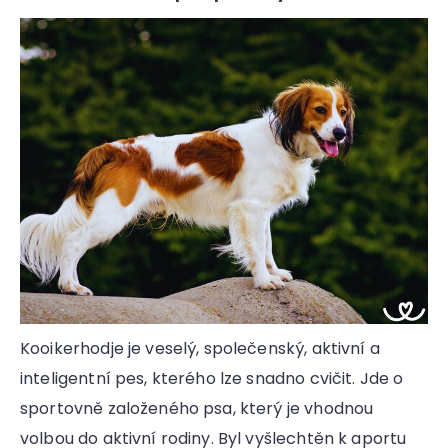
a
j
í
t
?
HLEDAT
Kooikerhodje je veselý, společenský, aktivní a
D
inteligentní pes, kterého lze snadno cvičit. Jde o
o
p
sportovně založeného psa, který je vhodnou
o
volbou do aktivní rodiny. Byl vyšlechtěn k aportu