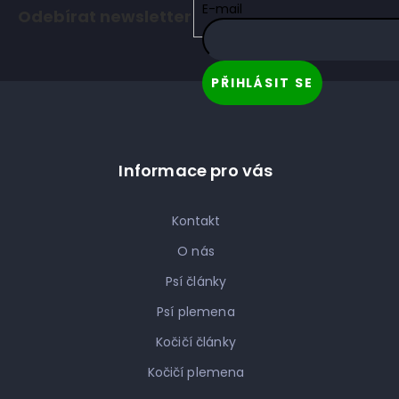
á
E-mail
Odebírat newsletter
p
a
t
PŘIHLÁSIT SE
í
Informace pro vás
Kontakt
O nás
Psí články
Psí plemena
Kočičí články
Kočičí plemena