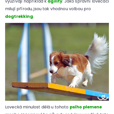
využívají například k
agility
. Jako správní lovečáci
milují přírodu, jsou tak vhodnou volbou pro
dogtrekking
.
Lovecká minulost dělá u tohoto
psího plemene