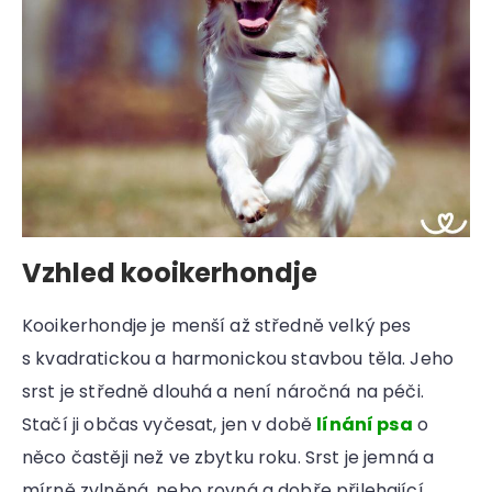
Vzhled kooikerhondje
Kooikerhondje je menší až středně velký pes
s kvadratickou a harmonickou stavbou těla. Jeho
srst je středně dlouhá a není náročná na péči.
Stačí ji občas vyčesat, jen v době
línání psa
o
něco častěji než ve zbytku roku. Srst je jemná a
mírně zvlněná, nebo rovná a dobře přilehající