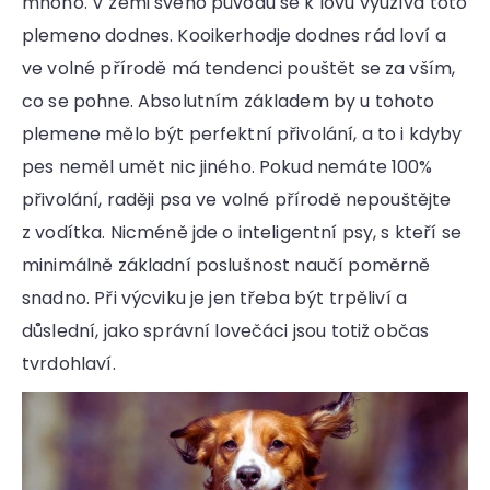
mnoho. V zemi svého původu se k lovu využívá toto
plemeno dodnes. Kooikerhodje dodnes rád loví a
ve volné přírodě má tendenci pouštět se za vším,
co se pohne. Absolutním základem by u tohoto
plemene mělo být perfektní přivolání, a to i kdyby
pes neměl umět nic jiného. Pokud nemáte 100%
přivolání, raději psa ve volné přírodě nepouštějte
z vodítka. Nicméně jde o inteligentní psy, s kteří se
minimálně základní poslušnost naučí poměrně
snadno. Při výcviku je jen třeba být trpěliví a
důslední, jako správní lovečáci jsou totiž občas
tvrdohlaví.