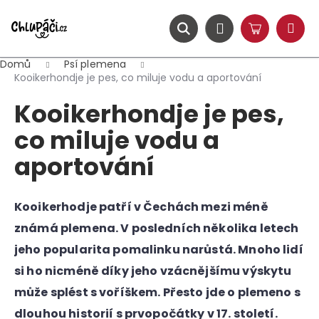
K
Přejít
na
o
obsah
ZPĚT
ZPĚT
Hledat
Nákupní
Přihlášení
š
Menu
košík
í
Domů
Psí plemena
C
k
Kooikerhondje je pes, co miluje vodu a aportování
o
Kooikerhondje je pes,
p
o
co miluje vodu a
t
aportování
ř
e
b
Kooikerhodje patří v Čechách mezi méně
u
známá plemena. V posledních několika letech
j
jeho popularita pomalinku narůstá. Mnoho lidí
e
si ho nicméně díky jeho vzácnějšímu výskytu
t
může splést s voříškem. Přesto jde o plemeno s
e
dlouhou historií s prvopočátky v 17. století.
n