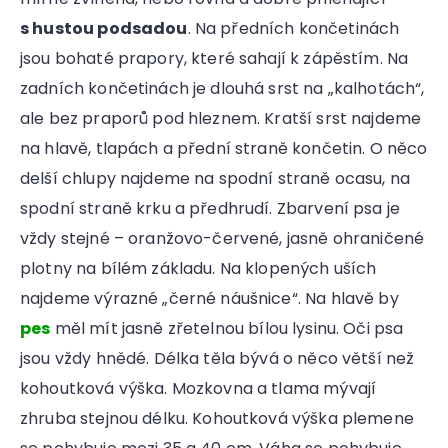
s hustou podsadou
. Na předních končetinách
jsou bohaté prapory, které sahají k zápěstím. Na
zadních končetinách je dlouhá srst na „kalhotách“,
ale bez praporů pod hleznem. Kratší srst najdeme
na hlavě, tlapách a přední straně končetin. O něco
delší chlupy najdeme na spodní straně ocasu, na
spodní straně krku a předhrudí. Zbarvení psa je
vždy stejné – oranžovo-červené, jasně ohraničené
plotny na bílém základu. Na klopených uších
najdeme výrazné „černé náušnice“. Na hlavě by
pes
měl mít jasně zřetelnou bílou lysinu. Oči psa
jsou vždy hnědé. Délka těla bývá o něco větší než
kohoutková výška. Mozkovna a tlama mývají
zhruba stejnou délku. Kohoutková výška plemene