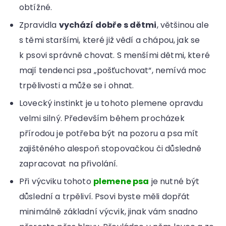
obtížné.
Zpravidla
vychází dobře s dětmi
, většinou ale
s těmi staršími, které již vědí a chápou, jak se
k psovi správně chovat. S menšími dětmi, které
mají tendenci psa „pošťuchovat“, nemívá moc
trpělivosti a může se i ohnat.
Lovecký instinkt je u tohoto plemene opravdu
velmi silný. Především během procházek
přírodou je potřeba být na pozoru a psa mít
zajištěného alespoň stopovačkou či důsledně
zapracovat na přivolání.
Při výcviku tohoto
plemene psa
je nutné být
důslední a trpěliví. Psovi byste měli dopřát
minimálně základní výcvik, jinak vám snadno