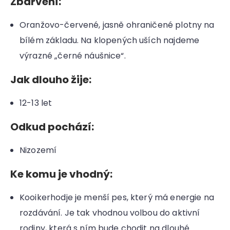
Zbarvení:
Oranžovo-červené, jasně ohraničené plotny na
bílém základu. Na klopených uších najdeme
výrazné „černé náušnice“.
Jak dlouho žije:
12-13 let
Odkud pochází:
Nizozemí
Ke komu je vhodný:
Kooikerhodje je menší pes, který má energie na
rozdávání. Je tak vhodnou volbou do aktivní
rodiny, která s ním bude chodit na dlouhé