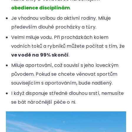
obedience disciplínám
.
Je vhodnou volbou do aktivní rodiny. Miluje
především dlouhé procházky a túry.
Velmi miluje vodu. Při procházkách kolem
vodních toků a rybníků můžete počítat s tím, že
ve vodě na 99% skončí
.
Miluje aportování, což souvisí s jeho loveckým
původem. Pokud se chcete věnovat sportům
souvisejícím s aportováním, bude nadšený.
I když disponuje středně dlouhou srstí, nemusíte
se bát náročnější péče o ni.