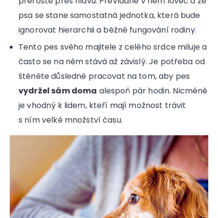
přeroste přes hlavu. Převládne v něm lovec a ze
psa se stane samostatná jednotka, která bude
ignorovat hierarchii a běžné fungování rodiny.
Tento pes svého majitele z celého srdce miluje a
často se na něm stává až závislý. Je potřeba od
štěněte důsledně pracovat na tom, aby pes
vydržel sám doma
alespoň pár hodin. Nicméně
je vhodný k lidem, kteří mají možnost trávit
s ním velké množství času.