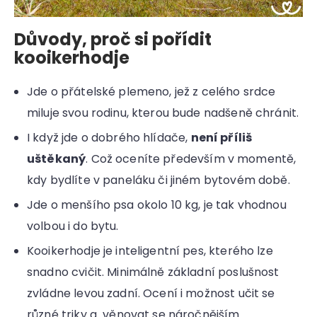
Důvody, proč si pořídit
kooikerhodje
Jde o přátelské plemeno, jež z celého srdce
miluje svou rodinu, kterou bude nadšeně chránit.
I když jde o dobrého hlídače,
není příliš
uštěkaný
. Což oceníte především v momentě,
kdy bydlíte v paneláku či jiném bytovém době.
Jde o menšího psa okolo 10 kg, je tak vhodnou
volbou i do bytu.
Kooikerhodje je inteligentní pes, kterého lze
snadno cvičit. Minimálně základní poslušnost
zvládne levou zadní. Ocení i možnost učit se
různé triky a věnovat se náročnějším