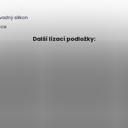
adný silikon
čce
Další lízací podložky: