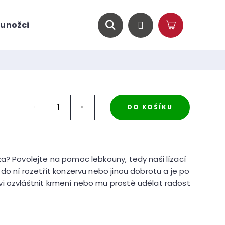
unožci
O nás
Magazín
Hledat
Přihlášení
Nákupní
košík
DO KOŠÍKU
a? Povolejte na pomoc lebkouny, tedy naši lízací
 do ní rozetřít konzervu nebo jinou dobrotu a je po
i ozvláštnit krmení nebo mu prostě udělat radost