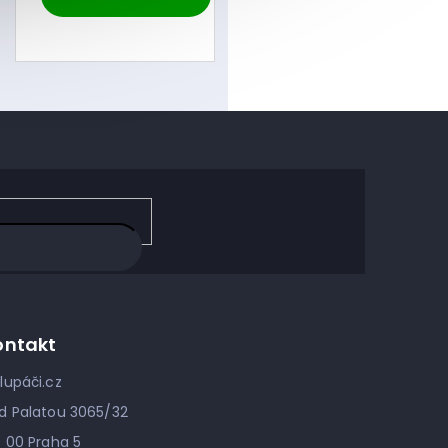
ontakt
lupáči.cz
d Palatou 3065/32
0 00 Praha 5