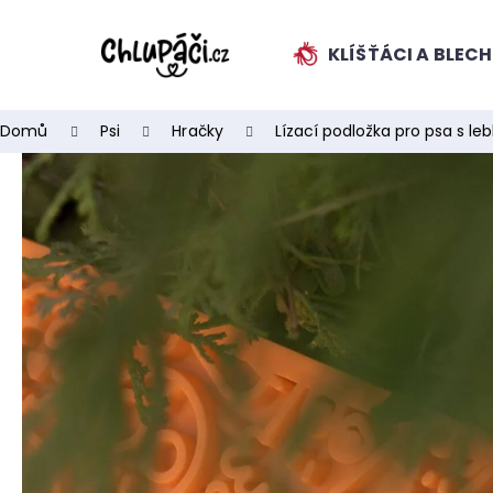
K
Přejít
na
o
obsah
KLÍŠŤÁCI A BLEC
ZPĚT
ZPĚT
š
DO
DO
í
k
OBCHODU
OBCHODU
Domů
Psi
Hračky
Lízací podložka pro psa s le
HLEDAT