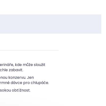
erináře, kde může sloužit
chle zabavit.
enou konzervu. Jen
 krmné dávce pro chlupáče.
ysokou obtížnost.