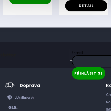
DETAIL
E-mail
sletter
PŘIHLÁSIT SE
Doprava
K
Ch
Na
15