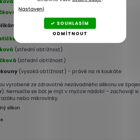
elková malá
(střední obtížnost)
Nastavení
tičková malá
(vysoká obtížnost)
SOUHLASÍM
velikány máme:
ODMÍTNOUT
ostičkami
(nízká obtížnost)
lková
(střední obtížnost)
íčková
(střední obtížnost)
ebkouny
(vysoká obtížnost) - právě na ni koukáte
sou vyrobené ze zdravotně nezávadného silikonu ve Spoj
y
). Nemusíte se bát je mýt v myčce nádobí – zachovají si 
razáku nebo mikrovlnky.
ý silikon
ce