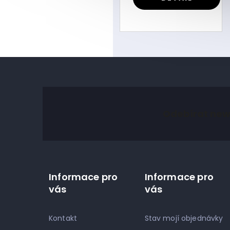
Z
á
Odebírat new
p
a
t
í
Informace pro
Informace pro
vás
vás
Kontakt
Stav mojí objednávky