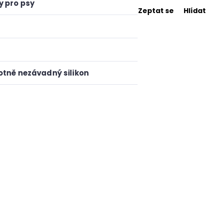
y pro psy
Zeptat se
Hlídat
otně nezávadný silikon