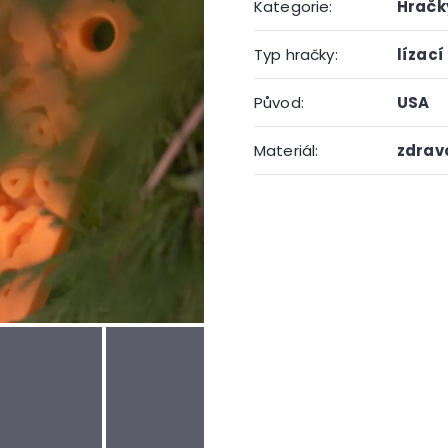
Kategorie
:
Hračk
Typ hračky
:
lízací
Původ
:
USA
Materiál
:
zdrav