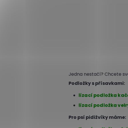
Jedna nestačí? Chcete své
Podložky s přísavkami:
lízací podložka ka
lízací podložka vel
Pro psí pidižvíky máme: