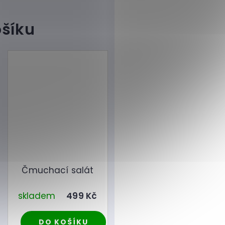
Čmuchací salát
skladem
499 Kč
DO KOŠÍKU