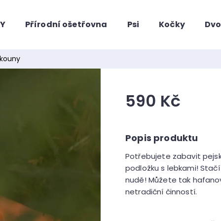
HY
Přírodní ošetřovna
Psi
Kočky
Dvo
Co potřebujete najít?
bkouny
590 Kč
Měrná
cena:
Potřebujete zabavit pejsk
podložku s lebkami! Stačí
Doporučujeme
nudě! Můžete tak hafanov
netradiční činností.