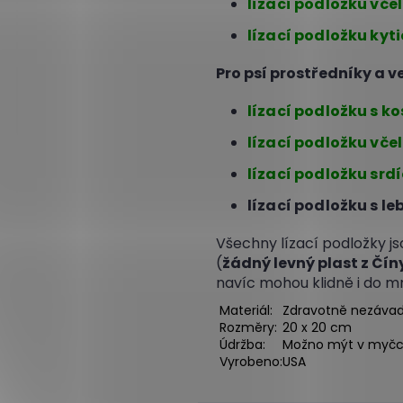
lízací podložku vč
lízací podložku ky
Pro psí prostředníky a 
lízací podložku s k
lízací podložku vče
lízací podložku srd
lízací podložku s l
Všechny lízací podložky j
(
žádný levný plast z Čín
navíc mohou klidně i do m
Materiál:
Zdravotně nezávadn
Rozměry:
20 x 20 cm
Údržba:
Možno mýt v myč
Vyrobeno:
USA