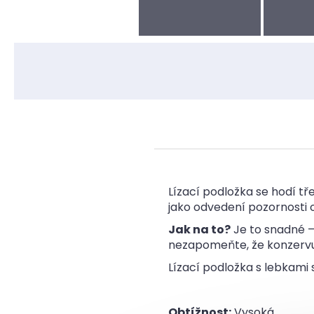
Lízací podložka se hodí tř
jako odvedení pozornosti o
Jak na to?
Je to snadné –
nezapomeňte, že konzervu 
Lízací podložka s lebkami 
Obtížnost:
Vysoká