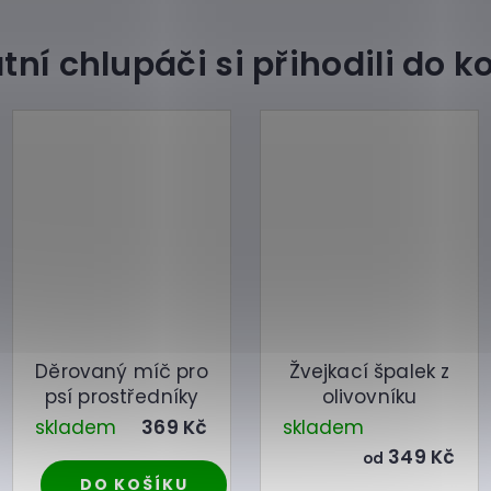
Děrovaný míč pro
Žvejkací špalek z
psí prostředníky
olivovníku
skladem
369 Kč
skladem
349 Kč
od
DO KOŠÍKU