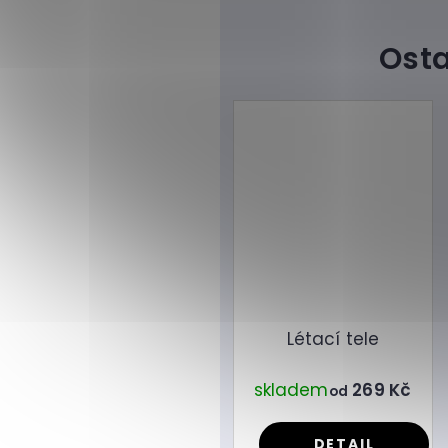
Létací tele
skladem
269 Kč
od
DETAIL