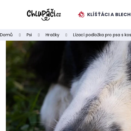
K
Přejít
na
o
obsah
KLÍŠŤÁCI A BLEC
ZPĚT
ZPĚT
š
DO
DO
í
k
OBCHODU
OBCHODU
Domů
Psi
Hračky
Lízací podložka pro psa s ko
HLEDAT