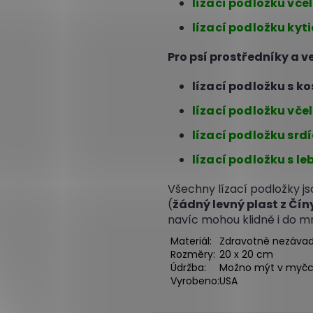
lízací podložku vč
lízací podložku ky
Pro psí prostředníky a 
lízací podložku s k
lízací podložku vče
lízací podložku srd
lízací podložku s l
Všechny lízací podložky j
(
žádný levný plast z Čín
navíc mohou klidně i do m
Materiál:
Zdravotně nezávadn
Rozměry:
20 x 20 cm
Údržba:
Možno mýt v myč
Vyrobeno:
USA