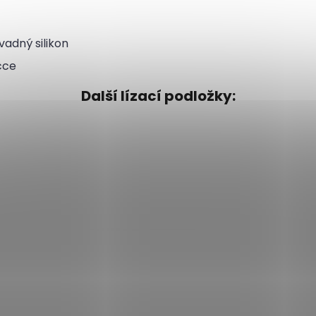
adný silikon
čce
Další lízací podložky: