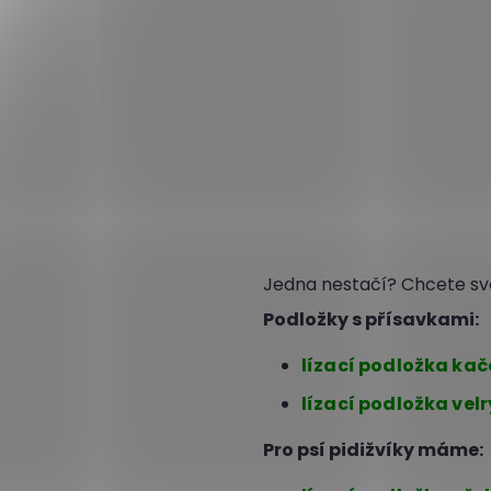
Jedna nestačí? Chcete své
Podložky s přísavkami:
lízací podložka ka
lízací podložka vel
Pro psí pidižvíky máme: