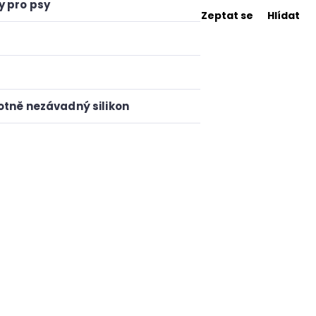
y pro psy
Zeptat se
Hlídat
otně nezávadný silikon