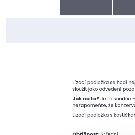
Lízací podložka se hodí ne
sloužit jako odvedení pozor
Jak na to?
Je to snadné –
nezapomeňte, že konzervu 
Lízací podložka s kostička
Obtížnost:
Střední