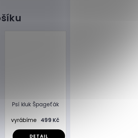
Psí kluk Špageťák
vyrábíme
499 Kč
DETAIL