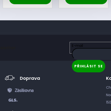
E-mail
sletter
PŘIHLÁSIT SE
Doprava
K
Ch
Na
15