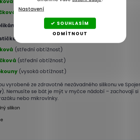
elková malá
(střední obtížnost)
Nastavení
tičková malá
(vysoká obtížnost)
SOUHLASÍM
velikány máme:
ODMÍTNOUT
ostičkami
(nízká obtížnost) - právě na ni koukáte
lková
(střední obtížnost)
íčková
(střední obtížnost)
ebkouny
(vysoká obtížnost)
sou vyrobené ze zdravotně nezávadného silikonu ve Spoj
y
). Nemusíte se bát je mýt v myčce nádobí – zachovají si 
razáku nebo mikrovlnky.
ý silikon
ce