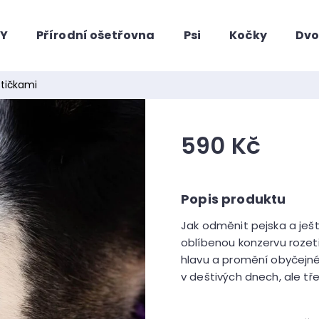
HY
Přírodní ošetřovna
Psi
Kočky
Dvo
Co potřebujete najít?
stičkami
590 Kč
Měrná
cena:
Jak odměnit pejska a je
oblíbenou konzervu rozetř
Doporučujeme
hlavu a promění obyčejné
v deštivých dnech, ale tře