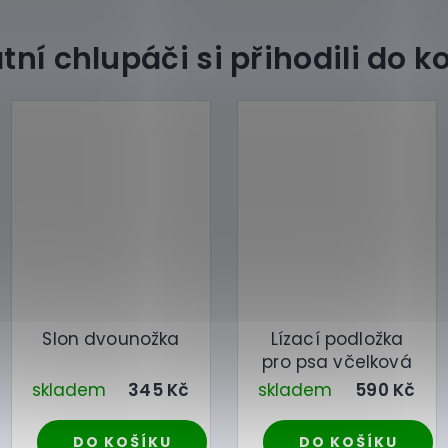
Slon dvounožka
Lízací podložka
pro psa včelková
skladem
345 Kč
skladem
590 Kč
DO KOŠÍKU
DO KOŠÍKU