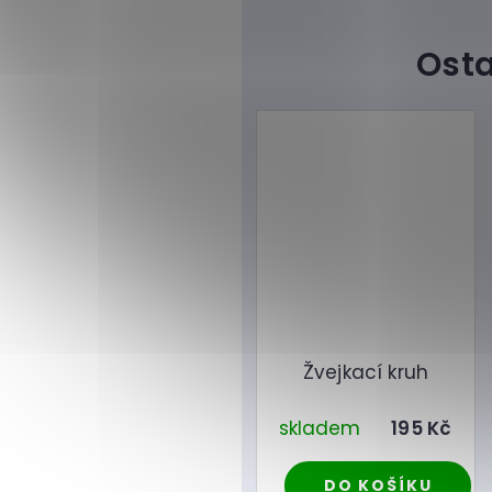
Žvejkací kruh
skladem
195 Kč
DO KOŠÍKU