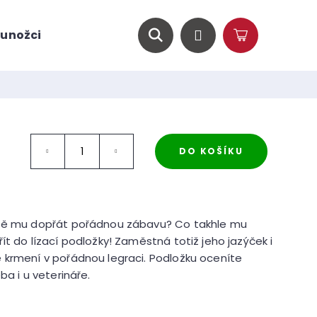
unožci
O nás
Magazín
Hledat
Přihlášení
Nákupní
košík
DO KOŠÍKU
ště mu dopřát pořádnou zábavu? Co takhle mu
ít do lízací podložky! Zaměstná totiž jeho jazýček i
 krmení v pořádnou legraci. Podložku oceníte
ba i u veterináře.