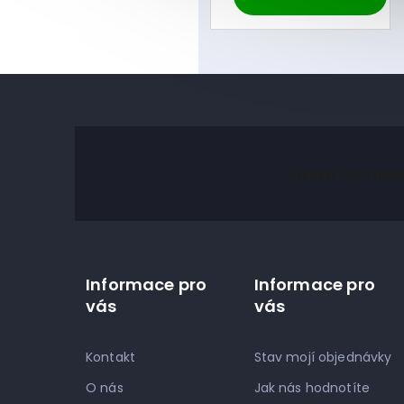
Z
á
Odebírat new
p
a
t
í
Informace pro
Informace pro
vás
vás
Kontakt
Stav mojí objednávky
O nás
Jak nás hodnotíte