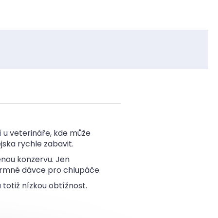
í u veterináře, kde může
jska rychle zabavit.
enou konzervu. Jen
 krmné dávce pro chlupáče.
totiž nízkou obtížnost.