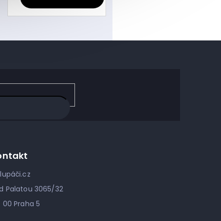
ontakt
lupáči.cz
d Palatou 3065/32
0 00 Praha 5