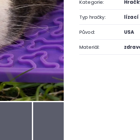
Kategorie
:
Hračk
Typ hračky
:
lízací
Původ
:
USA
Materiál
:
zdrav