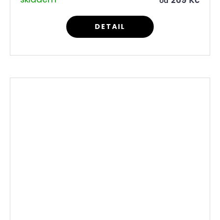
269 Kč
od
DETAIL