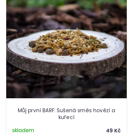
Můj první BARF: Sušená směs hovězí a
kuřecí
skladem
49 Kč