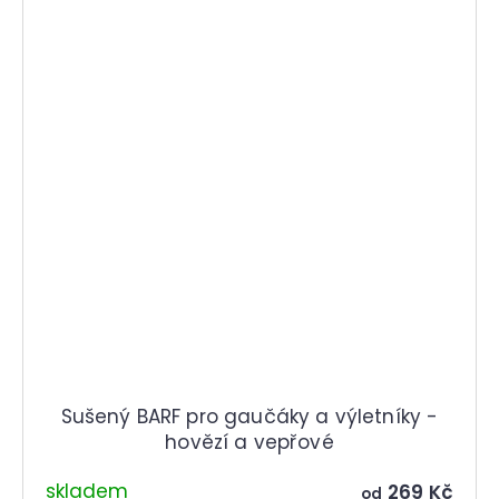
Sušený BARF pro gaučáky a výletníky -
hovězí a vepřové
skladem
269 Kč
od