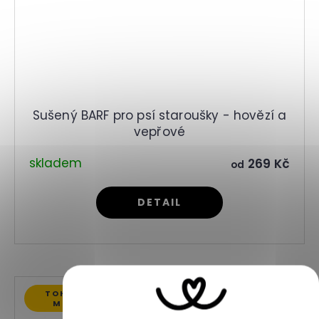
Sušený BARF pro psí staroušky - hovězí a
vepřové
skladem
269 Kč
od
DETAIL
TOHLE PSI
MILUJÍ