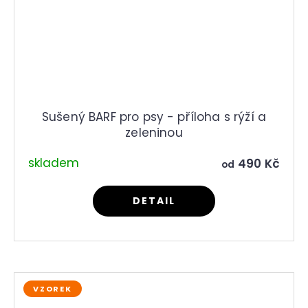
Sušený BARF pro psy - příloha s rýží a
zeleninou
skladem
490 Kč
od
DETAIL
VZOREK