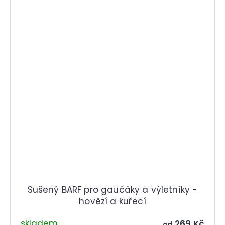
Sušený BARF pro gaučáky a výletníky -
hovězí a kuřecí
skladem
269 Kč
od