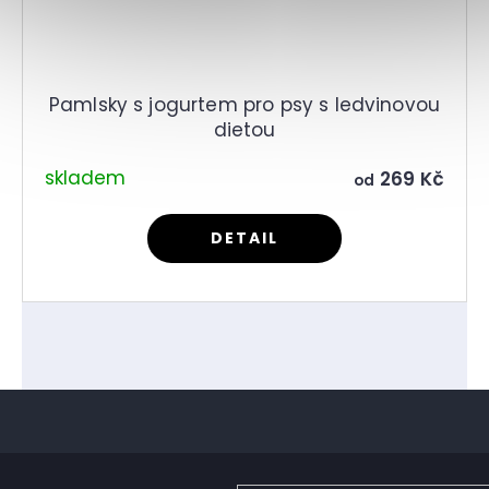
Pamlsky s jogurtem pro psy s ledvinovou
dietou
skladem
269 Kč
od
DETAIL
Z