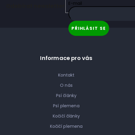
á
E-mail
Odebírat newsletter
p
a
t
PŘIHLÁSIT SE
í
Informace pro vás
Kontakt
O nás
Psí články
Psí plemena
Kočičí články
Kočičí plemena