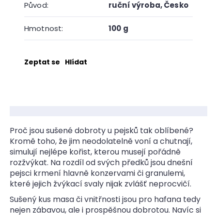
Původ
:
ruční výroba
,
Česko
Hmotnost
:
100 g
Zeptat se
Hlídat
Proč jsou sušené dobroty u pejsků tak oblíbené?
Kromě toho, že jim neodolatelně voní a chutnají,
simulují nejlépe kořist, kterou musejí pořádně
rozžvýkat. Na rozdíl od svých předků jsou dnešní
pejsci krmení hlavně konzervami či granulemi,
které jejich žvýkací svaly nijak zvlášť neprocvičí.
Sušený kus masa či vnitřnosti jsou pro hafana tedy
nejen zábavou, ale i prospěšnou dobrotou. Navíc si