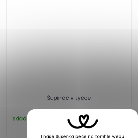
Šupináč v tyčce
skladem
265 Kč
od
DETAIL
I naše Sušenka peče na tomhle webu