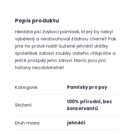
r
u
č
u
j
Hledáte psí žvýkací pamlsek, který by nebyl
e
vybělený a neobsahoval žádnou chemii? Pak
m
jste ho právě našli! Sušené jehněčí dršťky
e
spolehlivě zabaví zoubky vašeho chlupáče a
ještě prospějí jeho zdraví. Navíc jsou pro
hafany neodolatelné!
Kategorie
:
Pamlsky pro psy
100% přírodní
,
bez
Složení
:
konzervantů
Druh masa
:
jehněčí