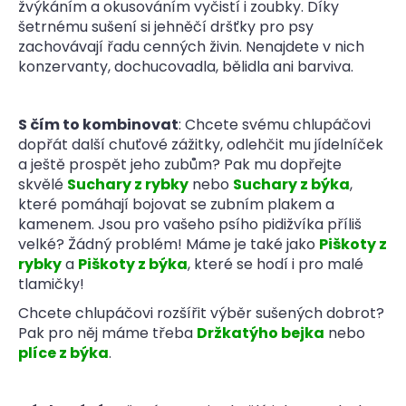
žvýkáním a okusováním vyčistí i zoubky. Díky
šetrnému sušení si jehněčí dršťky pro psy
zachovávají řadu cenných živin. Nenajdete v nich
konzervanty, dochucovadla, bělidla ani barviva.
S čím to kombinovat
: Chcete svému chlupáčovi
dopřát další chuťové zážitky, odlehčit mu jídelníček
a ještě prospět jeho zubům? Pak mu dopřejte
skvělé
Suchary z rybky
nebo
Suchary z býka
,
které pomáhají bojovat se zubním plakem a
kamenem. Jsou pro vašeho psího pidižvíka příliš
velké? Žádný problém! Máme je také jako
Piškoty z
rybky
a
Piškoty z býka
, které se hodí i pro malé
tlamičky!
Chcete chlupáčovi rozšířit výběr sušených dobrot?
Pak pro něj máme třeba
Držkatýho bejka
nebo
plíce z býka
.