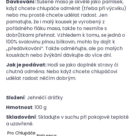
Dávkování:
Sušené maso je skvělé jako pamlsek,
když chcete chlupáče odměnit (třeba při výcviku)
nebo mu prostě chcete udělat radost. Jen
pamatujte, že i malý kousek je vyrobený z
pořádného fláku masa, takže to nesmíte s
dobrůtkami přehnat. Vzhledem k tomu, se jedná o
100% svalovinu plnou bílkovin, mohlo by dojít k
„předávkování“. Takže odměňujte, ale po malých
kouskách nebo žvýkání dávkujte do více dní.
Jak je podávat:
Hodí se jako doplněk stravy či
chutná odměna. Nebo když chcete chlupáčovi
udělat radost něčím dobrým.
Složení
: Jehněčí dršťky
Hmotnost
: 100 g
Skladování
: Skladujte v suchu při pokojové teplotě
a uzavřené.
Pro Chlupáče
Natureca