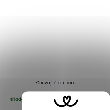
Couvající kachna
skladem
345 Kč