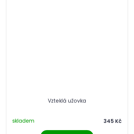
Vzteklá užovka
skladem
345 Kč