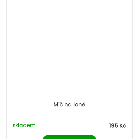
Míč na laně
skladem
195 Kč