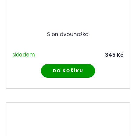
Slon dvounožka
skladem
345 Kč
DO KOŠÍKU