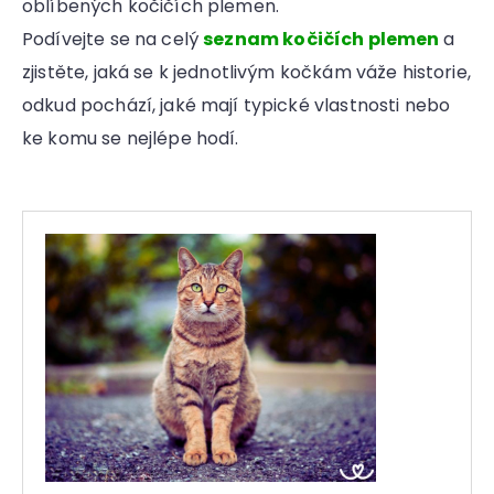
oblíbených kočičích plemen.
a
Podívejte se na celý
seznam kočičích plemen
a
j
zjistěte, jaká se k jednotlivým kočkám váže historie,
í
odkud pochází, jaké mají typické vlastnosti nebo
t
?
ke komu se nejlépe hodí.
HLEDAT
D
o
p
o