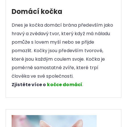
r
u
Domácí kočka
č
u
Dnes je kočka domácí brána především jako
j
e
hravý a zvědavý tvor, který když má náladu
m
pomůže s lovem myší nebo se přijde
e
pomazlit. Kočky jsou především tvorové,
které jsou každým coulem svoje. Kočka je
poměrně samostatné zvíře, které trpí
člověka ve své společnosti.
Zjistěte více o
kočce domácí
.