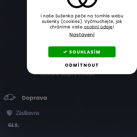
Stav mojí objednávky
I naše Sušenka peče na tomhle webu
sušenky (cookies).
Vyčmuchejte, jak
Jak nás hodnotíte
chráníme vaše
osobní údaje
!
Platba a dodání
Nastavení
Pošlete to zpátky
SOUHLASÍM
Jak reklamovat
Obchodní podmínky
ODMÍTNOUT
Ochrana údajů a cookies
Doprava