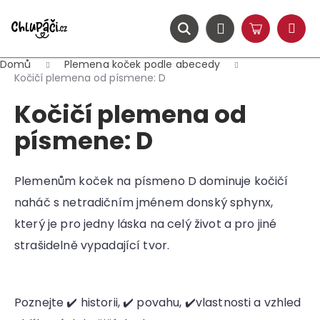
K
Přejít
na
o
obsah
ZPĚT
ZPĚT
Hledat
Nákupní
Přihlášení
š
Menu
košík
í
Domů
Plemena koček podle abecedy
C
k
Kočičí plemena od písmene: D
o
Kočičí plemena od
p
o
písmene: D
t
ř
Plemenům koček na písmeno D dominuje kočičí
e
naháč s netradičním jménem donský sphynx,
b
u
který je pro jedny láska na celý život a pro jiné
j
strašidelně vypadající tvor.
e
t
e
Poznejte ✔️ historii, ✔️ povahu, ✔️vlastnosti a vzhled
n