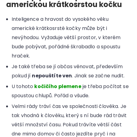
americkou krátkosrstou kočku
Inteligence a hravost do vysokého věku
americké krátkosrsté kočky může být i
nevýhodou. Vyžaduje větší prostor, v kterém
bude pobývat, pořádné škrabadlo a spoustu
hraček.
Je také třeba se jí občas věnovat, především
pokud jí
nepouštíte ven
. Jinak se začne nudit.
U tohoto
kočičího plemene
je třeba počítat se
spoustou chlupů. Pořád a všude.
Velmi rády tráví čas ve společnosti člověka. Je
tak vhodná k člověku, který s ní bude rád trávit
větší množství času. Pokud trávíte větší část
dne mimo domov či často jezdíte pryč i na