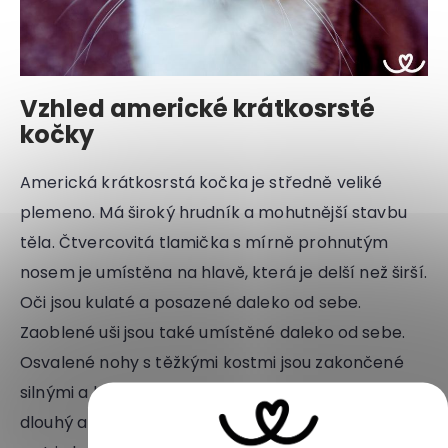
Vzhled americké krátkosrsté
kočky
Americká krátkosrstá kočka je středně veliké
plemeno. Má široký hrudník a mohutnější stavbu
těla. Čtvercovitá tlamička s mírně prohnutým
nosem je umístěna na hlavě, která je delší než širší.
Oči jsou kulaté a posazené daleko od sebe.
Zaoblené uši jsou také umístěné daleko od sebe.
Osvalené nohy s těžkými kostmi jsou zakončené
silnými a kulatými tlapkami. Široký ocas je středně
dlouhý a je zakončen zakulacenou špičkou. Hustá