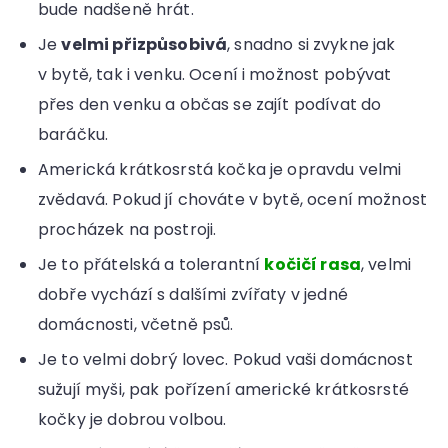
bude nadšeně hrát.
Je
velmi přizpůsobivá
, snadno si zvykne jak
v bytě, tak i venku. Ocení i možnost pobývat
přes den venku a občas se zajít podívat do
baráčku.
Americká krátkosrstá kočka je opravdu velmi
zvědavá. Pokud jí chováte v bytě, ocení možnost
procházek na postroji.
Je to přátelská a tolerantní
kočičí rasa
, velmi
dobře vychází s dalšími zvířaty v jedné
domácnosti, včetně psů.
Je to velmi dobrý lovec. Pokud vaši domácnost
sužují myši, pak pořízení americké krátkosrsté
kočky je dobrou volbou.