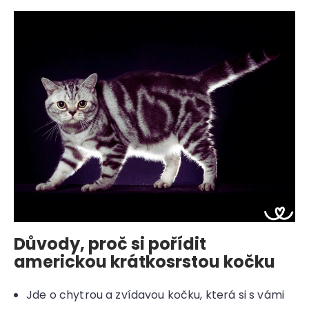
r
u
č
u
j
e
m
e
Důvody, proč si pořídit
americkou krátkosrstou kočku
Jde o chytrou a zvídavou kočku, která si s vámi