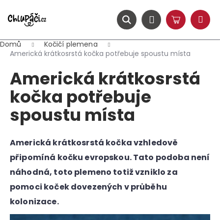
K
Přejít
na
o
obsah
ZPĚT
ZPĚT
Hledat
Nákupní
Přihlášení
š
Menu
košík
í
Domů
Kočičí plemena
C
k
Americká krátkosrstá kočka potřebuje spoustu místa
o
Americká krátkosrstá
p
o
kočka potřebuje
t
spoustu místa
ř
e
b
Americká krátkosrstá kočka vzhledově
u
připomíná kočku evropskou. Tato podoba není
j
náhodná, toto plemeno totiž vzniklo za
e
pomoci koček dovezených v průběhu
t
kolonizace.
e
n