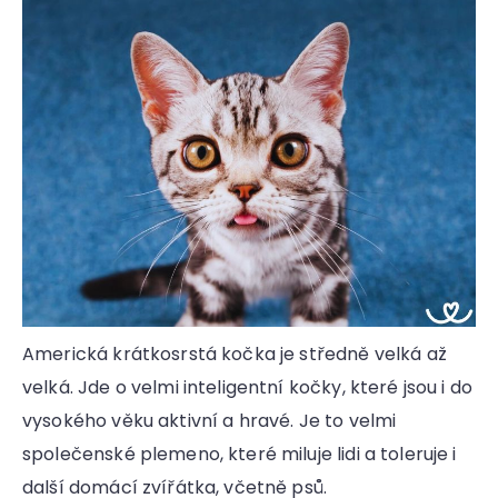
a
j
í
t
?
HLEDAT
Americká krátkosrstá kočka je středně velká až
velká. Jde o velmi inteligentní kočky, které jsou i do
D
vysokého věku aktivní a hravé. Je to velmi
o
p
společenské plemeno, které miluje lidi a toleruje i
o
další domácí zvířátka, včetně psů.