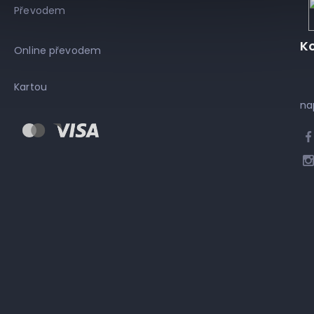
Převodem
K
Online převodem
Kartou
na