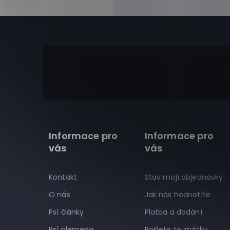
Z
á
Odebírat new
p
a
t
í
Informace pro
Informace pro
vás
vás
Kontakt
Stav mojí objednávky
O nás
Jak nás hodnotíte
Psí články
Platba a dodání
Psí plemena
Pošlete to zpátky