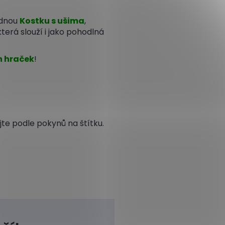
odnou
Kostku s ušima
,
 která slouží i jako pohodlná
h hraček
!
e podle pokynů na štítku.