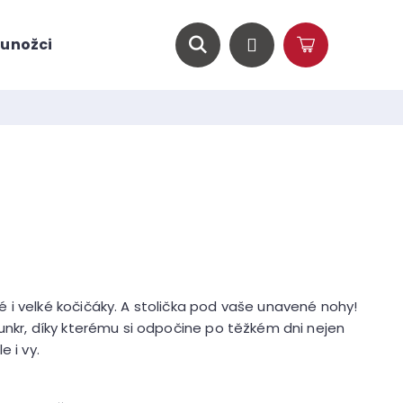
unožci
O nás
Magazín
Hledat
Přihlášení
Nákupní
košík
 i velké kočičáky. A stolička pod vaše unavené nohy!
unkr, díky kterému si odpočine po těžkém dni nejen
e i vy.