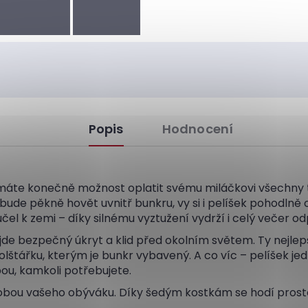
Popis
Hodnocení
 máte konečně možnost oplatit svému miláčkovi všechny t
 bude pěkně hovět uvnitř bunkru, vy si i pelíšek pohodlně
učel k zemi – díky silnému vyztužení vydrží i celý večer o
ajde bezpečný úkryt a klid před okolním světem. Ty nejle
štářku, kterým je bunkr vybavený. A co víc – pelíšek jedn
ou, kamkoli potřebujete.
obou vašeho obýváku. Díky šedým kostkám se hodí prost