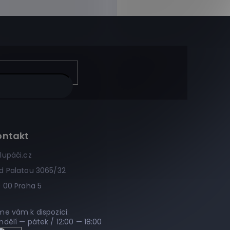
ontakt
lupáči.cz
d Palatou 3065/32
0 00 Praha 5
me vám k dispozici:
ndělí — pátek / 12:00 — 18:00