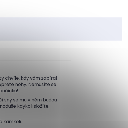
y chvíle, kdy vám zabíral
 opřete nohy. Nemusíte se
dpočinku!
pší sny se mu v něm budou
oduše kdykoli složíte,
ě kamkoli.