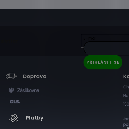
E-mail
sletter
PŘIHLÁSIT SE
Doprava
K
Ch
Na
15
Platby
Js
po