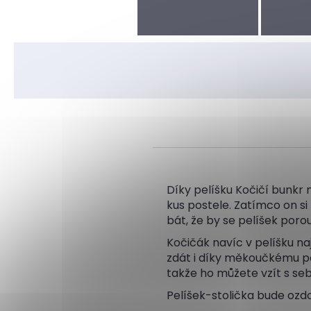
Díky pelíšku Kočičí bunkr
kus postele. Zatímco on si
bát, že by se pelíšek poro
Kočičák navíc v pelíšku n
zdát i díky měkoučkému pol
takže ho můžete vzít s seb
Pelíšek-stolička bude ozd