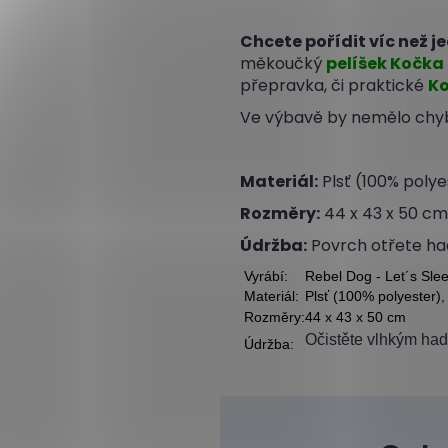
Chcete pořídit víc než je
měkoučký
pelíšek Kočka
přepravka, či praktické
Ko
Ve výbavě by nemělo chyb
Materiál:
Plsť (100% poly
Rozměry:
44 x 43 x 50 cm
Údržba:
Povrch otřete had
Vyrábí:
Rebel Dog - Let´s Sle
Materiál:
Plsť (100% polyester)
Rozměry:
44 x 43 x 50 cm
Očistěte vlhkým ha
Údržba: