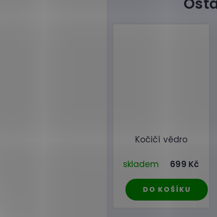
Kočičí vědro
skladem
699 Kč
DO KOŠÍKU