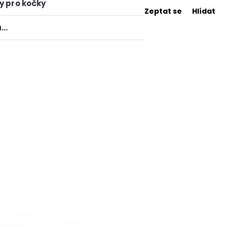
y pro kočky
Zeptat se
Hlídat
a…