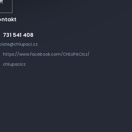
ontakt
731 541 408
piste
@
chlupaci.cz
https://www.facebook.com/CHLUPACIcz/
chlupacicz