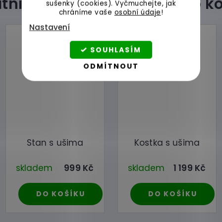
sušenky (cookies).
Vyčmuchejte, jak
chráníme vaše
osobní údaje
!
Nastavení
SOUHLASÍM
ODMÍTNOUT
Stan s ušima
Kostka s ušima
skladem
999 Kč
skladem
1 199 Kč
DO KOŠÍKU
DO KOŠÍKU