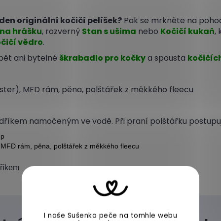
den originální kočičí pelíšek?
Pak se mrkněte na poh
 na hrášku
, rozverný
Stan s ušima
nebo
Kočičí kukaň
,
čičí vědro
.
ět ani bytelné
škrabadlo pro kočky
a spousta
kočičíc
ester), MFD rám, pěna, polštářek z měkkého fleecu
říkem namočeným ve vodě. Při praní polštářku postupujt
ep
, MFD rám, pěna, polštářek z měkkého fleecu
dříkem
I naše Sušenka peče na tomhle webu