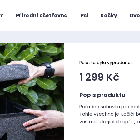
HY
Přírodní ošetřovna
Psi
Kočky
Dvo
Co potřebujete najít?
Položka byla vyprodána…
1 299 Kč
Měrná
cena:
Pořádná schovka pro malé
Doporučujeme
Tohle všechno je Kočičí b
váš mňoukající chlupáč, al