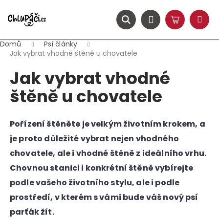
K
Přejít
na
o
obsah
ZPĚT
ZPĚT
Hledat
Nákupní
Přihlášení
š
Menu
košík
í
Domů
Psí články
C
k
Jak vybrat vhodné štěně u chovatele
o
Jak vybrat vhodné
p
o
štěně u chovatele
t
ř
Pořízení štěněte je velkým životním krokem, a
e
je proto důležité vybrat nejen vhodného
b
u
chovatele, ale i vhodné štěně z ideálního vrhu.
j
Chovnou stanici i konkrétní štěně vybírejte
e
podle vašeho životního stylu, ale i podle
t
prostředí, v kterém s vámi bude váš nový psí
e
parťák žít.
n