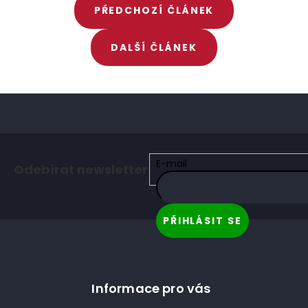
PŘEDCHOZÍ ČLÁNEK
DALŠÍ ČLÁNEK
Z
á
E-mail
Odebírat newsletter
p
a
t
PŘIHLÁSIT SE
í
Informace pro vás