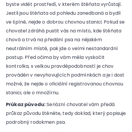
byste vidět prostředí, v kterém štěňata vyrůstají.
Jestli jsou štěňata od pohledu zanedbaná a bydlí
ve špíně, nejde o dobrou chovnou stanici. Pokud se
chovatel zdráhá pustit vás na místo, kde štěňata
chová a trvá na předání psa na nějakém
neutrálním místě, pak jde o velmi nestandardní
postup. Před očima by vám měla vyskočit
kontrolka, s velkou pravděpodobností je chov
prováděn v nevyhovujících podmínkách a je i dost
možné, že nejde o oficiální registrovanou chovnou
stanici, ale o množírnu.
Průkaz původu:
Seriózní chovatel vám předá
průkaz původu štěněte, tedy doklad, který popisuje
podrobný rodokmen psa.