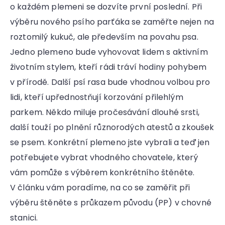
r
o každém plemeni se dozvíte první poslední. Při
u
výběru nového psího parťáka se zaměřte nejen na
č
u
roztomilý kukuč, ale především na povahu psa.
j
Jedno plemeno bude vyhovovat lidem s aktivním
e
životním stylem, kteří rádi tráví hodiny pohybem
m
e
v přírodě. Další psí rasa bude vhodnou volbou pro
lidi, kteří upřednostňují korzování přilehlým
parkem. Někdo miluje pročesávání dlouhé srsti,
další touží po plnění různorodých atestů a zkoušek
se psem. Konkrétní plemeno jste vybrali a teď jen
potřebujete vybrat vhodného chovatele, který
vám pomůže s výběrem konkrétního štěněte.
V článku vám poradíme, na co se zaměřit při
výběru štěněte s průkazem původu (PP) v chovné
stanici.