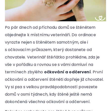
Po pár dnech od příchodu domů se štěnětem
objednejte k místnímu veterináři. Do ordinace
vyrazte nejen s štěnětem samotným, ale i
s očkovacím průkazem, který dostanete od
chovatele. Veterinář štěňátko prohlédne, zda je
vše v pořádku a rovnou se s vámi domluví na
termínech zbylého
očkování a odčervení
. První
očkování a odčervení štěněti dopřeje již chovatel.
Vy si psa s velkou pravděpodobností povezete
domů v osmi týdnech, kdy štěně ještě nemá
dokončená všechna očkování a odčervení.