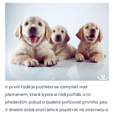
a
j
í
t
?
HLEDAT
V první řadě je potřeba se zamyslet nad
D
plemenem, které byste si rádi pořídili, a to
o
především pokud si budete pořizovat prvního psa.
p
o
V dnešní době stačí lehce popátrat na internetu a