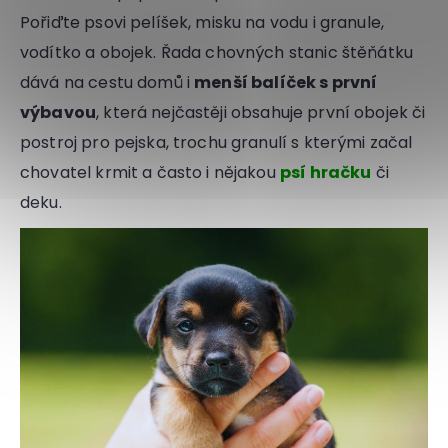
Pořiďte psovi pelíšek, misku na vodu i granule,
vodítko a obojek. Řada chovných stanic štěňátku
dává na cestu domů i
menší balíček s první
výbavou
, která nejčastěji obsahuje první obojek či
postroj pro pejska, trochu granulí s kterými začal
chovatel krmit a často i nějakou
psí hračku
či
deku.