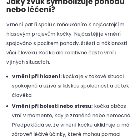
Jaký zvuk symbolizuje pohodu
nebo léčení?
Vrnění patří spolu s mňoukáním k nejčastějším
hlasovým projevům kočky. Nejčastěji je vrnění
spojováno s pocitem pohody, štěstí a náklonosti
vůči člověku. Kočka ale relativně často vrní i
v jiných situacích.
Vrnění při hlazení:
kočka je v takové situaci
spokojená a užívá si lidskou společnost a dotek
člověka.
Vrnění při bolesti nebo stresu:
kočka občas
vrní v momentě, kdy je zraněná nebo nemocná.
Předpokládá se, že vrnění kočku uklidňuje a má
zároveň léčivé účinky, které mohou pomoci