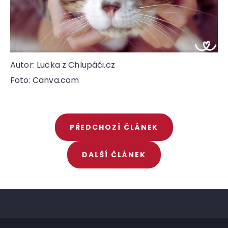
Autor: Lucka z Chlupáči.cz
Foto: Canva.com
PŘEDCHOZÍ ČLÁNEK
DALŠÍ ČLÁNEK
Z