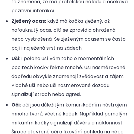
to znamená, že má přátelskou náladu a očekává
pozitivní interakci.
Zježený ocas:
když má kočka zježený, až
nafouknutý ocas, cítí se zpravidla ohrožená
nebo vystrašená. Se zježeným ocasem se často
pojí i naježená srst na zádech.
Uši:
i poloha uší vám toho o momentálních
pocitech kočky řekne mnohé. Uši nasměrované
dopředu obvykle znamenají zvědavost a zájem.
Ploché uši nebo uši nasměrované dozadu
signalizují strach nebo agresi.
Oči:
oči jsou důležitým komunikačním nástrojem
mnoha tvorů, včetně koček. Například pomalým
mrkáním kočky signalizují důvěru a náklonnost.
Široce otevřené oči a fixování pohledu na něco