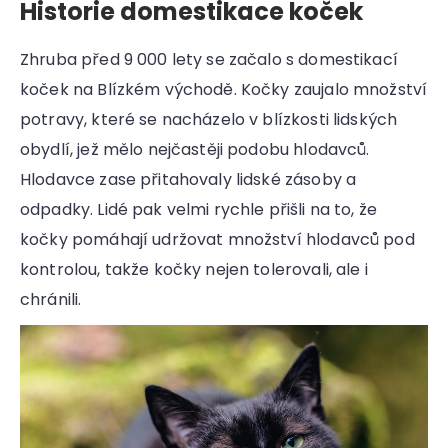
r
Historie domestikace koček
u
č
Zhruba před 9 000 lety se začalo s domestikací
u
koček na Blízkém východě. Kočky zaujalo množství
j
e
potravy, které se nacházelo v blízkosti lidských
m
obydlí, jež mělo nejčastěji podobu hlodavců.
e
Hlodavce zase přitahovaly lidské zásoby a
odpadky. Lidé pak velmi rychle přišli na to, že
kočky pomáhají udržovat množství hlodavců pod
kontrolou, takže kočky nejen tolerovali, ale i
chránili.