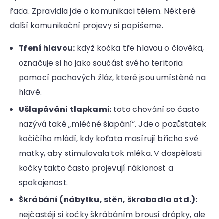
řada. Zpravidla jde o komunikaci tělem. Některé
další komunikační projevy si popíšeme.
Tření hlavou:
když kočka tře hlavou o člověka,
označuje si ho jako součást svého teritoria
pomocí pachových žláz, které jsou umístěné na
hlavě.
Ušlapávání tlapkami:
toto chování se často
nazývá také „mléčné šlapání“. Jde o pozůstatek
kočičího mládí, kdy koťata masírují břicho své
matky, aby stimulovala tok mléka. V dospělosti
kočky takto často projevují náklonost a
spokojenost.
Škrábání (nábytku, stěn, škrabadla atd.):
nejčastěji si kočky škrábáním brousí drápky, ale