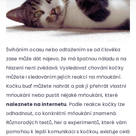
Šviháním ocasu nebo odtažením se od člověka
zase může dát najevo, že má špatnou náladu a na
hlazení není zvědavá. Vysledovat chování kočky
můžete i sledováním jejích reakcí na mňoukání.
Kočku buď můžete nahrát a pak jí přehrát vlastní
mňoukání nebo pustit nějaké mňoukání, které
naleznete na internetu
. Podle reakce kočky lze
odhadnout, co konkrétní mňoukání znamená.
Různorodých testů, her a experimentů, které vám
pomohou k lepší komunikaci s kočkou, existuje celá