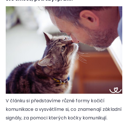
a
j
í
t
?
HLEDAT
V článku si představíme různé formy kočičí
D
komunikace a vysvětlíme si, co znamenají základní
o
p
signály, za pomoci kterých kočky komunikují.
o