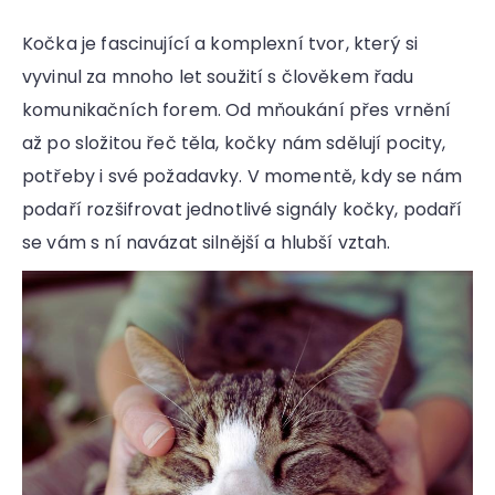
Kočka je fascinující a komplexní tvor, který si
vyvinul za mnoho let soužití s člověkem řadu
komunikačních forem. Od mňoukání přes vrnění
až po složitou řeč těla, kočky nám sdělují pocity,
potřeby i své požadavky. V momentě, kdy se nám
podaří rozšifrovat jednotlivé signály kočky, podaří
se vám s ní navázat silnější a hlubší vztah.