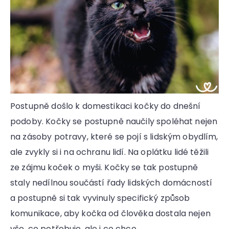
Postupně došlo k domestikaci kočky do dnešní
podoby. Kočky se postupně naučily spoléhat nejen
na zásoby potravy, které se pojí s lidským obydlím,
ale zvykly si i na ochranu lidí. Na oplátku lidé těžili
ze zájmu koček o myši. Kočky se tak postupně
staly nedílnou součástí řady lidských domácností
a postupně si tak vyvinuly specifický způsob
komunikace, aby kočka od člověka dostala nejen
vše, co potřebuje, ale i co chce.