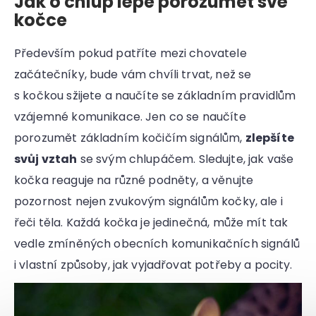
Jak o chlup lépe porozumět své
kočce
Především pokud patříte mezi chovatele
začátečníky, bude vám chvíli trvat, než se
s kočkou sžijete a naučíte se základním pravidlům
vzájemné komunikace. Jen co se naučíte
porozumět základním kočičím signálům,
zlepšíte
svůj vztah
se svým chlupáčem. Sledujte, jak vaše
kočka reaguje na různé podněty, a věnujte
pozornost nejen zvukovým signálům kočky, ale i
řeči těla. Každá kočka je jedinečná, může mít tak
vedle zmíněných obecních komunikačních signálů
i vlastní způsoby, jak vyjadřovat potřeby a pocity.