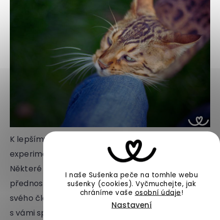
K lepšímu porozumění kočky si můžete pomoci i
experimentováním s různými formami interakce.
Některé kočky milují hru a aktivitu, jiné dávají
I naše Sušenka peče na tomhle webu
přednost klidnému hlazení a odpočinku vedle
sušenky (cookies).
Vyčmuchejte, jak
chráníme vaše
osobní údaje
!
svého člověka. Pokud máte kočku hravou, bude
Nastavení
s vámi spíše spolupracovat při různých