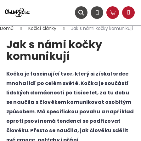
K
Přejít
na
o
obsah
ZPĚT
ZPĚT
Hledat
Nákupní
Přihlášení
š
Menu
košík
í
Domů
Kočičí články
Jak s námi kočky komunikují
C
k
Jak s námi kočky
o
p
komunikují
o
t
Kočka je fascinující tvor, který si získal srdce
ř
e
mnoha lidí po celém světě. Kočka je součástí
b
lidských domácností po tisíce let, za tu dobu
u
se naučila s člověkem komunikovat osobitým
j
způsobem. Má specifickou povahu a například
e
oproti psovi nemá tendenci se podřizovat
t
člověku. Přesto se naučila, jak člověku sdělit
e
n
své emoce, potřeby i přání.