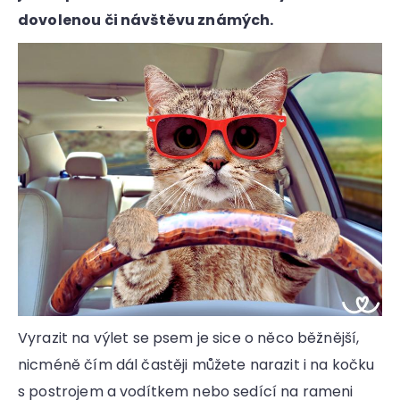
a
dovolenou či návštěvu známých.
j
í
t
?
HLEDAT
D
Vyrazit na výlet se psem je sice o něco běžnější,
o
p
nicméně čím dál častěji můžete narazit i na kočku
o
s postrojem a vodítkem nebo sedící na rameni