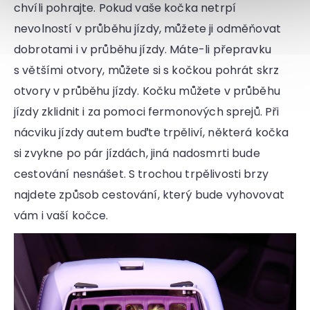
chvíli pohrajte. Pokud vaše kočka netrpí
nevolností v průběhu jízdy, můžete ji odměňovat
dobrotami i v průběhu jízdy. Máte-li přepravku
s většími otvory, můžete si s kočkou pohrát skrz
otvory v průběhu jízdy. Kočku můžete v průběhu
jízdy zklidnit i za pomoci fermonových sprejů. Při
nácviku jízdy autem buďte trpěliví, některá kočka
si zvykne po pár jízdách, jiná nadosmrti bude
cestování nesnášet. S trochou trpělivosti brzy
najdete způsob cestování, který bude vyhovovat
vám i vaší kočce.