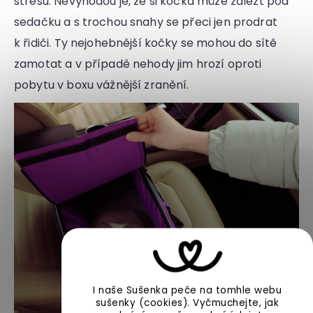
stresu. Nevýhodou je, že si kočka může zalézt pod
sedačku a s trochou snahy se přeci jen prodrat
k řidiči. Ty nejohebnější kočky se mohou do sítě
zamotat a v případě nehody jim hrozí oproti
pobytu v boxu vážnější zranění.
I naše Sušenka peče na tomhle webu
sušenky (cookies).
Vyčmuchejte, jak