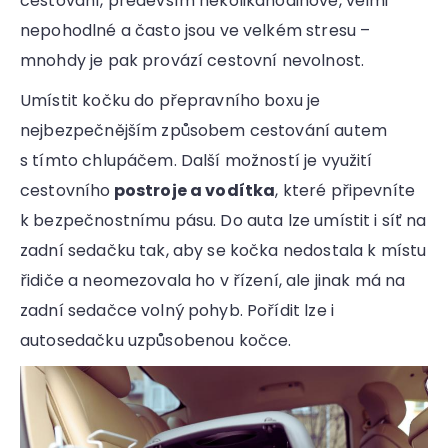
cestování, především několikahodinové, velmi
nepohodlné a často jsou ve velkém stresu –
mnohdy je pak provází cestovní nevolnost.
Umístit kočku do přepravního boxu je
nejbezpečnějším způsobem cestování autem
s tímto chlupáčem. Další možností je využití
cestovního
postroje a vodítka
, které připevníte
k bezpečnostnímu pásu. Do auta lze umístit i síť na
zadní sedačku tak, aby se kočka nedostala k místu
řidiče a neomezovala ho v řízení, ale jinak má na
zadní sedačce volný pohyb. Pořídit lze i
autosedačku uzpůsobenou kočce.