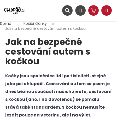
K
Přejít
na
o
obsah
ZPĚT
ZPĚT
Hledat
Nákupní
Přihlášení
š
Menu
košík
í
Domů
Kočičí články
C
k
Jak na bezpečné cestování autem s kočkou
o
Jak na bezpečné
p
o
cestování autem s
t
kočkou
ř
e
b
Kočky jsou společnice lidí po tisíciletí, stejně
u
jako psí chlupáči. Cestování autem se psem je
j
dnes běžnou součástí našich životů, cestování
e
s kočkou (ano, i na dovolenou) se pomalu
t
stává také standardem. S kočkou nemusíte
e
jezdit pouze na veterinu, ale i na výlet,
n