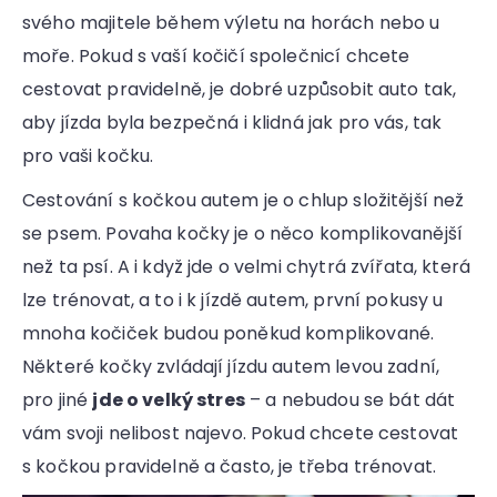
r
svého majitele během výletu na horách nebo u
u
č
moře. Pokud s vaší kočičí společnicí chcete
u
cestovat pravidelně, je dobré uzpůsobit auto tak,
j
aby jízda byla bezpečná i klidná jak pro vás, tak
e
m
pro vaši kočku.
e
Cestování s kočkou autem je o chlup složitější než
se psem. Povaha kočky je o něco komplikovanější
než ta psí. A i když jde o velmi chytrá zvířata, která
lze trénovat, a to i k jízdě autem, první pokusy u
mnoha kočiček budou poněkud komplikované.
Některé kočky zvládají jízdu autem levou zadní,
pro jiné
jde o velký stres
– a nebudou se bát dát
vám svoji nelibost najevo. Pokud chcete cestovat
s kočkou pravidelně a často, je třeba trénovat.