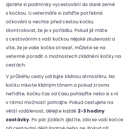
zjistěte si podmínky vycestování do dané země
s kočkou. U veterináře si zařiďte potřebná
očkování a nechte před cestou kočku
zkontrolovat, že je v pořádku. Pokud již máte
s cestováním s vaší kočkou nějaké zkušenosti a
víte, že je vaše kočka stresař, můžete se na
veterině poradit o možnostech zklidnění kočky na
cestách.
V průběhu cesty udržujte klidnou atmosféru. Na
kočku mluvte klidným tónem a pokud zrovna
neřídíte, kočku čas od času pohlaďte nebo si s ní
v rámci možností pohrajte. Pokud cestujete na
větší vzdálenost, dělejte každé
2-3 hodiny
zastávky
. Po pár jízdách zjistíte, zda se vaší kočce
při cestování dělá špatně nebo ne. Pokud při