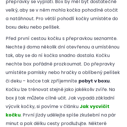
přepravky se vyplatí. Box by měl být dostatečně
velký, aby se v něm mohla kočka pohodlně otočit
a natáhnout. Pro větší pohodlí kočky umístěte do
boxu deku nebo pelíšek.
Před první cestou kočku s přepravkou seznamte.
Nechte ji doma několik dní otevřenou a umístěnou
tak, aby se do ní kočka snadno dostala. Kočku
nechte box pořádně prozkoumat. Do přepravky
umístěte pamlsky nebo hračky a oblíbený pelíšek
či deku – kočce tak zpříjemníte
pobyt v boxu
.
Kočku lze trénovat stejně jako jakékoliv zvíře. Na
box ji tak můžete cílně učit. Jak vypadá základní
výcvik kočky, si povíme v článku
Jak vycvičit
kočku
. První jízdy udělejte spíše zkušební na pár
minut a pak délku cesty prodlužujte. Některé