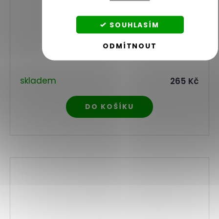
SOUHLASÍM
ODMÍTNOUT
Slupky z konopí na trávení
skladem
265 Kč
DO KOŠÍKU