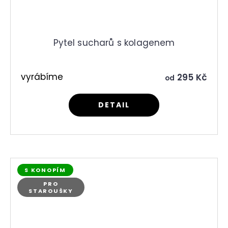
Pytel sucharů s kolagenem
vyrábíme
295 Kč
od
DETAIL
S KONOPÍM
PRO
STAROUŠKY