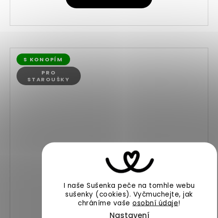
S KONOPÍM
PRO
STAROUŠKY
I naše Sušenka peče na tomhle webu
sušenky (cookies).
Vyčmuchejte, jak
chráníme vaše
osobní údaje
!
Nastavení