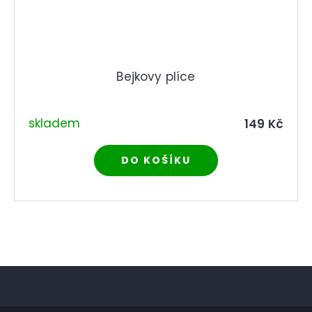
Bejkovy plíce
skladem
149 Kč
DO KOŠÍKU
Ovládací prvky výpisu