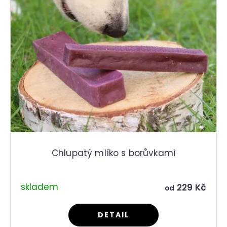
r
r
u
o
č
u
d
j
u
e
k
m
t
e
ů
Chlupatý mlíko s borůvkami
skladem
229 Kč
od
DETAIL