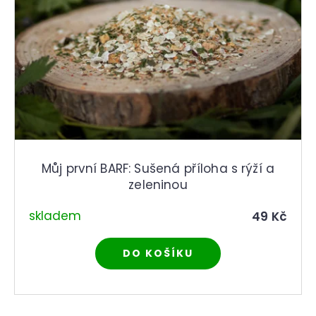
r
d
u
u
č
k
u
t
j
ů
e
m
e
Můj první BARF: Sušená příloha s rýží a
zeleninou
skladem
49 Kč
DO KOŠÍKU