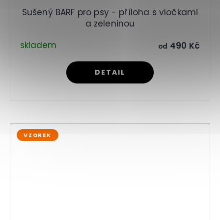
Sušený BARF pro psy - příloha s vločkami
a zeleninou
skladem
490 Kč
od
DETAIL
VZOREK