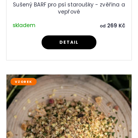
Sušený BARF pro psí staroušky - zvěřina a
vepřové
skladem
269 Kč
od
DETAIL
VZOREK