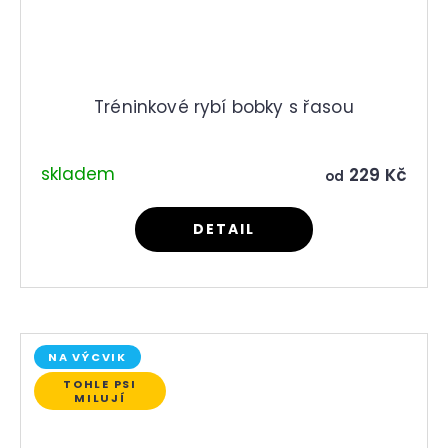
Tréninkové rybí bobky s řasou
skladem
229 Kč
od
DETAIL
NA VÝCVIK
TOHLE PSI
MILUJÍ