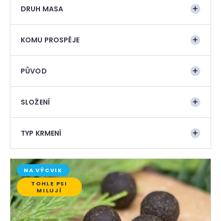
t
DRUH MASA
a
ů
j
í
KOMU PROSPĚJE
t
?
PŮVOD
SLOŽENÍ
TYP KRMENÍ
HLEDAT
V
NA VÝCVIK
ý
D
TOHLE PSI
p
o
MILUJÍ
i
p
o
s