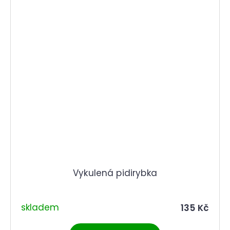
Vykulená pidirybka
skladem
135 Kč