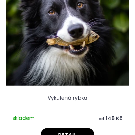
Vykulená rybka
skladem
145 Kč
od
DETAIL