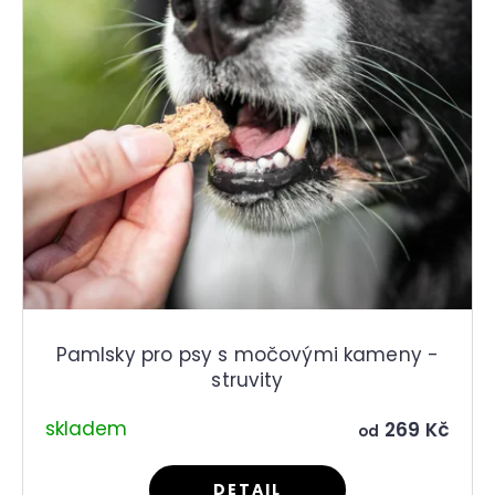
r
p
u
r
č
o
u
d
j
e
u
m
k
e
t
ů
Pamlsky pro psy s močovými kameny -
struvity
skladem
269 Kč
od
DETAIL