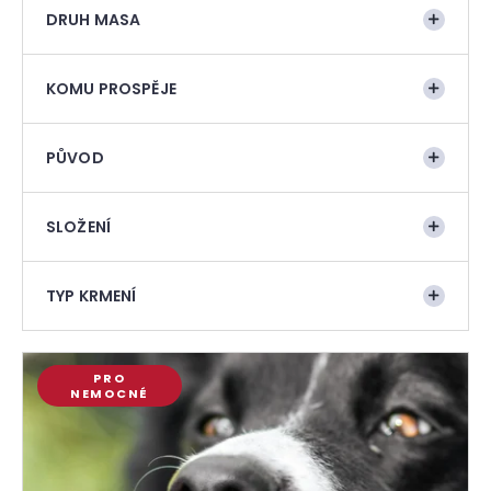
t
DRUH MASA
a
ů
j
í
KOMU PROSPĚJE
t
?
PŮVOD
SLOŽENÍ
TYP KRMENÍ
HLEDAT
V
PRO
ý
D
NEMOCNÉ
p
o
i
p
o
s