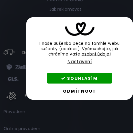
Jak reklamovat
Obchodní podmínky
Ochrana údajů a cookies
I naše Sušenka peče na tomhle webu
sušenky (cookies).
Vyčmuchejte, jak
Doprava
chráníme vaše
osobní údaje
!
Nastavení
SOUHLASÍM
ODMÍTNOUT
Platby
Převodem
Online převodem