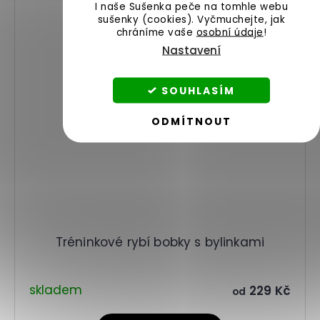
I naše Sušenka peče na tomhle webu
sušenky (cookies).
Vyčmuchejte, jak
chráníme vaše
osobní údaje
!
Nastavení
SOUHLASÍM
ODMÍTNOUT
Tréninkové rybí bobky s bylinkami
skladem
229 Kč
od