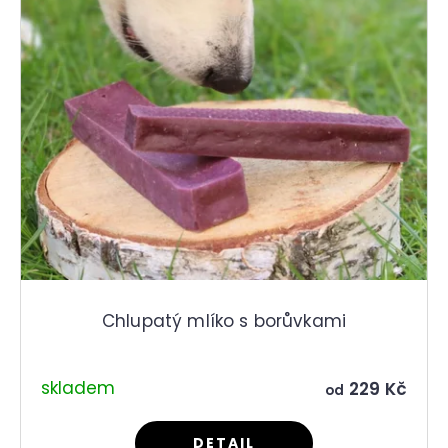
r
p
u
r
č
o
u
d
j
e
u
m
k
e
t
ů
Chlupatý mlíko s borůvkami
skladem
229 Kč
od
DETAIL