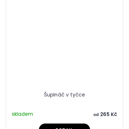
Šupináč v tyčce
skladem
265 Kč
od