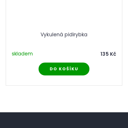
Vykulená pidirybka
skladem
135 Kč
DO KOŠÍKU
Ovládací prvky výpisu