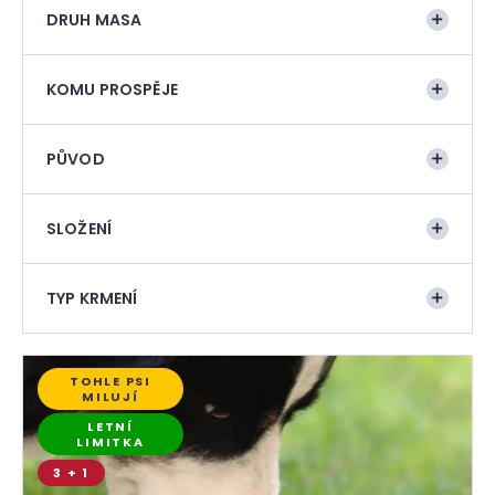
t
DRUH MASA
a
ů
j
í
KOMU PROSPĚJE
t
?
PŮVOD
SLOŽENÍ
TYP KRMENÍ
HLEDAT
V
TOHLE PSI
ý
D
MILUJÍ
p
o
LETNÍ
LIMITKA
i
p
o
3 + 1
s