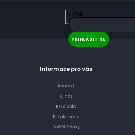
Z
á
E-mail
Odebírat newsletter
p
a
t
PŘIHLÁSIT SE
í
Informace pro vás
Kontakt
O nás
Psí články
Psí plemena
Kočičí články