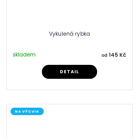
Vykulená rybka
skladem
145 Kč
od
DETAIL
NA VÝCVIK