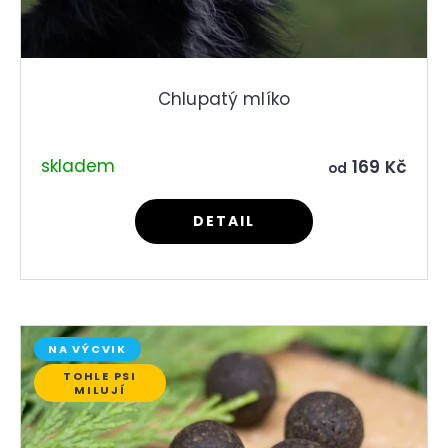
Chlupatý mlíko
skladem
169 Kč
od
DETAIL
NA VÝCVIK
TOHLE PSI
MILUJÍ