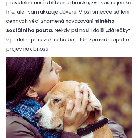
pravidelně nosí oblíbenou hračku, zve vás nejen ke
hře, ale i vám ukazuje důvěru. V psí smečce sdílení
cenných věcí znamená navazování
silného
sociálního pouta
. Někdy psi nosí i další „dárečky“
v podobě ponožek nebo bot. Jde zpravidla opět o
projev náklonosti.