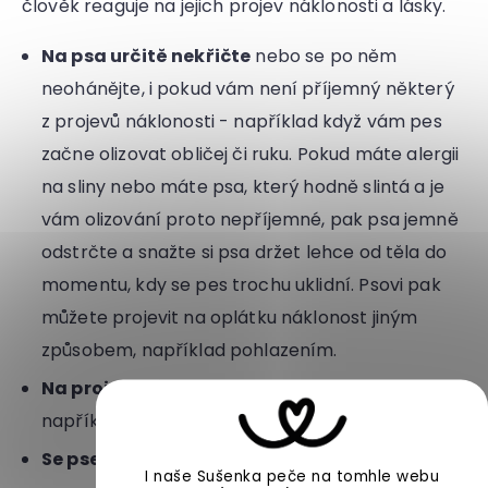
člověk reaguje na jejich projev náklonosti a lásky.
Na psa určitě nekřičte
nebo se po něm
neohánějte, i pokud vám není příjemný některý
z projevů náklonosti - například když vám pes
začne olizovat obličej či ruku. Pokud máte alergii
na sliny nebo máte psa, který hodně slintá a je
vám olizování proto nepříjemné, pak psa jemně
odstrčte a snažte si psa držet lehce od těla do
momentu, kdy se pes trochu uklidní. Psovi pak
můžete projevit na oplátku náklonost jiným
způsobem, například pohlazením.
Na projevy lásky psa reagujte pozitivně
,
například hrou, vlídným hlasem a pohlazením.
Se psem vyrážejte na procházky.
I naše Sušenka peče na tomhle webu