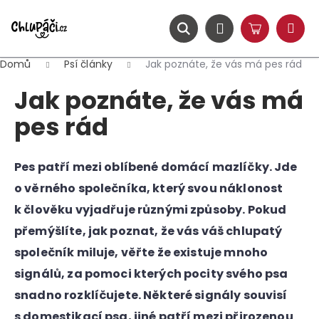
K
Přejít
na
o
obsah
ZPĚT
ZPĚT
Hledat
Nákupní
Přihlášení
š
Menu
košík
í
Domů
Psí články
Jak poznáte, že vás má pes rád
C
k
Jak poznáte, že vás má
o
p
pes rád
o
t
Pes patří mezi oblíbené domácí mazlíčky. Jde
ř
e
o věrného společníka, který svou náklonost
b
k člověku vyjadřuje různými způsoby. Pokud
u
přemýšlíte, jak poznat, že vás váš chlupatý
j
společník miluje, věřte že existuje mnoho
e
signálů, za pomoci kterých pocity svého psa
t
snadno rozklíčujete. Některé signály souvisí
e
n
s domestikací psa, jiné patří mezi přirozenou