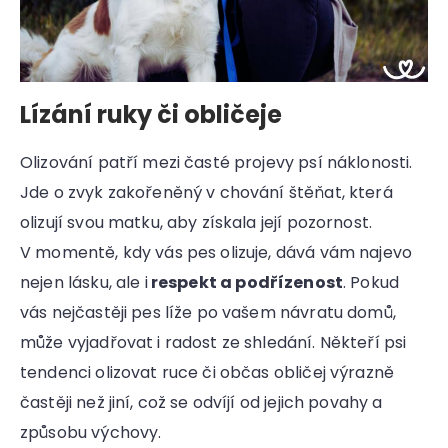
Lízání ruky či obličeje
Olizování patří mezi časté projevy psí náklonosti.
Jde o zvyk zakořeněný v chování štěňat, která
olizují svou matku, aby získala její pozornost.
V momentě, kdy vás pes olizuje, dává vám najevo
nejen lásku, ale i
respekt a podřízenost
. Pokud
vás nejčastěji pes líže po vašem návratu domů,
může vyjadřovat i radost ze shledání. Někteří psi
tendenci olizovat ruce či občas obličej výrazně
častěji než jiní, což se odvíjí od jejich povahy a
způsobu výchovy.