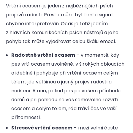
r
Vrtění ocasem je jeden z nejběžnějších psích
u
č
projevů radosti. Přesto může být tento signál
u
chybně interpretován. Ocas je totiž jedním
j
z hlavních komunikačních psích nástrojů a jeho
e
m
pohyb tak může vyjadřovat celou škálu emocí.
e
Radostné vrtění ocasem
– v momentě, kdy
pes vrtí ocasem uvolněně, v širokých obloucích
a ideálně i pohybuje při vrtění ocasem celým
tělem, jde většinou o jasný projev radosti a
nadšení. A ano, pokud pes po vašem příchodu
domů a při pohledu na vás samovolně rozvrtí
ocasem a celým tělem, rád tráví čas ve vaší
přítomnosti.
Stresové vrtění ocasem
– mezi velmi časté