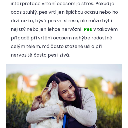
interpretace vrtění ocasem je stres. Pokud je
ocas ztuhlý, pes vrtí jen špičkou ocasu nebo ho
drží nízko, bývá pes ve stresu, ale může být i
nejistý nebo jen lehce nervózní.
Pes
v takovém
případě při vrtění ocasem nehýbe radostně
celým tělem, má často stažené uši a při
nervozitě často pes i zívá.