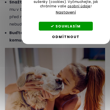
sušenky (cookies).
Vyčmuchejte, jak
Snažte se mu navodit pocit klidu
a dopřejte
chráníme vaše
osobní údaje
!
mu v bytě koutek, kam se bude moci schovat
Nastavení
před největším ruchem domácnosti a kde ho
nebude nikdo rušit.
SOUHLASÍM
Buďte konzistentní při výchově a
ODMÍTNOUT
komunikaci.