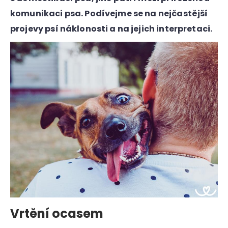
a
komunikaci psa. Podívejme se na nejčastější
j
projevy psí náklonosti a na jejich interpretaci.
í
t
?
HLEDAT
D
o
p
Vrtění ocasem
o