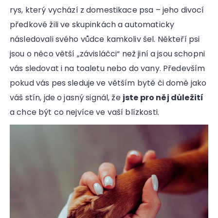
rys, který vychází z domestikace psa – jeho divocí
předkové žili ve skupinkách a automaticky
následovali svého vůdce kamkoliv šel. Někteří psi
jsou o něco větší „závisláčci“ než jiní a jsou schopni
vás sledovat i na toaletu nebo do vany. Především
pokud vás pes sleduje ve větším bytě či domě jako
váš stín, jde o jasný signál, že
jste pro něj důležití
a chce být co nejvíce ve vaší blízkosti.