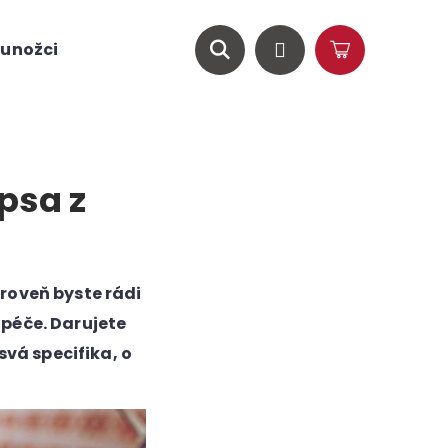
unožci
O nás
Magazín
Hledat
Přihlášení
Nákupní
košík
psa z
ároveň byste rádi
 péče. Darujete
vá specifika, o