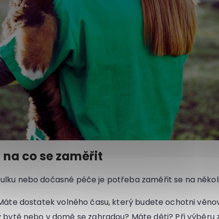
 na co se zaměřit
tulku nebo dočasné péče je potřeba zaměřit se na několi
Máte dostatek volného času, který budete ochotni věn
v bytě nebo v domě se zahradou? Máte děti? Při výběru