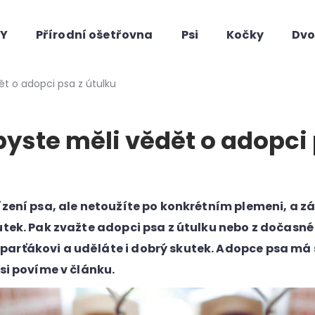
HY
Přírodní ošetřovna
Psi
Kočky
Dvo
Co potřebujete najít?
ět o adopci psa z útulku
byste měli vědět o adopci 
ízení psa, ale netoužíte po konkrétním plemeni, a z
utek. Pak zvažte adopci psa z útulku nebo z dočasné
Doporučujeme
rťákovi a uděláte i dobrý skutek. Adopce psa má s
 si povíme v článku.