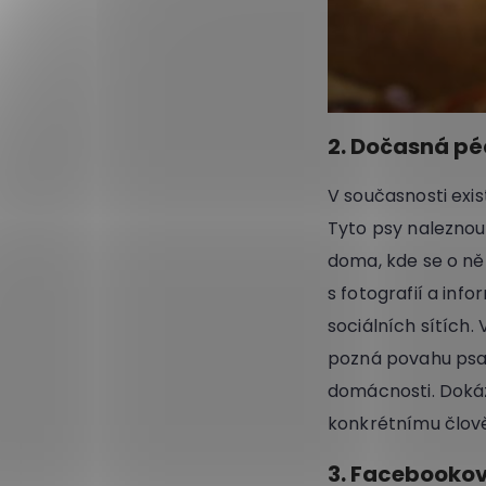
2. Dočasná pé
V současnosti exi
Tyto psy naleznou
doma, kde se o ně
s fotografií a inf
sociálních sítích.
pozná povahu psa,
domácnosti. Dokáž
konkrétnímu člov
3. Facebooko