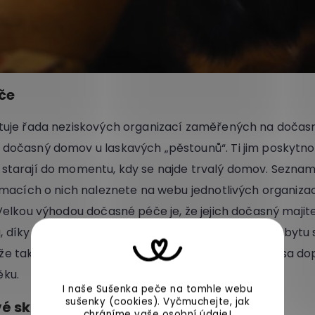
če
stuje řada neziskových organizací zaměřených na dočasn
 dočasný domov u laskavých „pěstounů“. Ti jim poskytno
 starají do momentu, kdy se najde trvalý domov. Seznam 
ormacích o nich naleznete na webu jednotlivých organizac
 Velkou výhodou dočasné péče je, že jejich dočasný majit
 díky několikatýdennímu či několikaměsíčnímu pobytu 
e tak lépe popsat chování a povahu psa a lépe psa dop
ěku.
I naše Sušenka peče na tomhle webu
sušenky (cookies).
Vyčmuchejte, jak
vé skupiny
chráníme vaše
osobní údaje
!