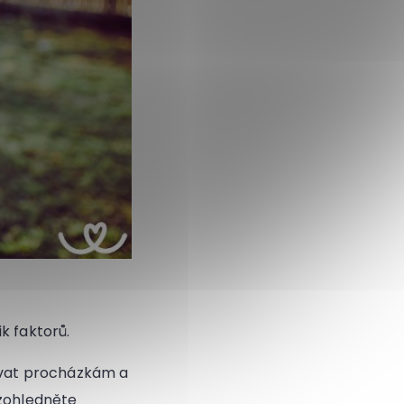
k faktorů.
ovat procházkám a
 zohledněte