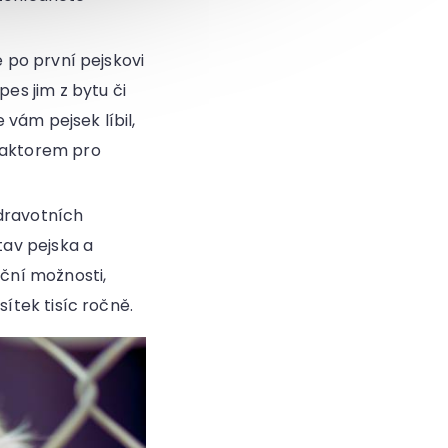
po první pejskovi
es jim z bytu či
 vám pejsek líbil,
faktorem pro
dravotních
tav pejska a
nční možnosti,
ítek tisíc ročně.