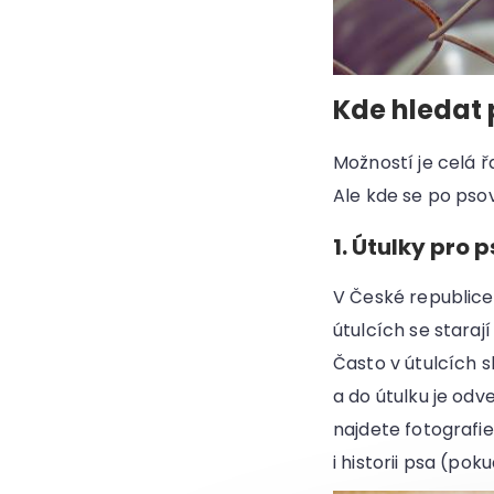
Kde hledat 
Možností je celá ř
Ale kde se po psov
1. Útulky pro 
V České republice
útulcích se stara
Často v útulcích sk
a do útulku je od
najdete fotografi
i historii psa (pok