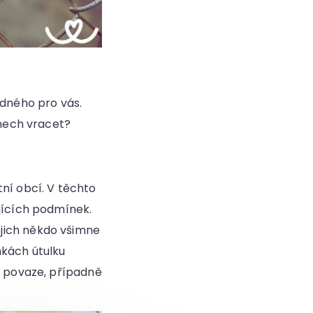
odného pro vás.
dnech vracet?
ní obcí. V těchto
ujících podmínek.
si jich někdo všimne
nkách útulku
a povaze, případně