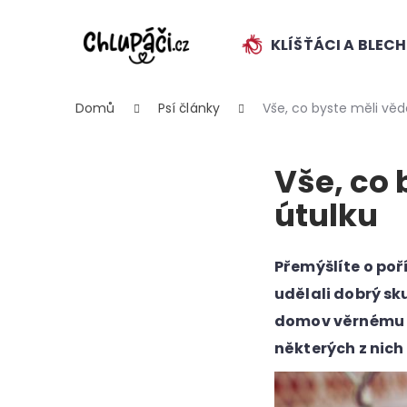
K
Přejít
na
o
obsah
KLÍŠŤÁCI A BLEC
ZPĚT
ZPĚT
š
DO
DO
í
k
OBCHODU
OBCHODU
Domů
Psí články
Vše, co byste měli věd
Vše, co 
útulku
HLEDAT
Přemýšlíte o poř
udělali dobrý sk
domov věrnému pa
některých z nich