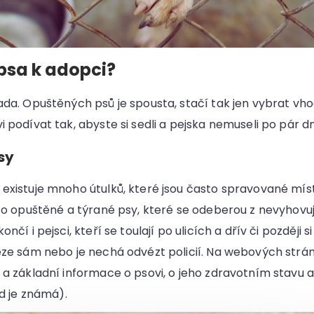
psa k adopci?
ada. Opuštěných psů je spousta, stačí tak jen vybrat vh
i podívat tak, abyste si sedli a pejska nemuseli po pár 
psy
 existuje mnoho útulků, které jsou často spravované míst
jí o opuštěné a týrané psy, které se odeberou z nevyhov
ončí i pejsci, kteří se toulají po ulicích a dřív či později 
veze sám nebo je nechá odvézt policií. Na webových strá
e a základní informace o psovi, o jeho zdravotním stavu 
ud je známá).