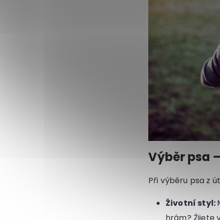
Výběr psa –
Při výběru psa z ú
Životní styl:
hrám? Žijete 