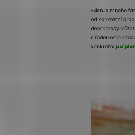
Existuje mnoho fa
od konkrétní organ
dohromady.Můžete 
s řadou organizac
konkrétní
psí pl