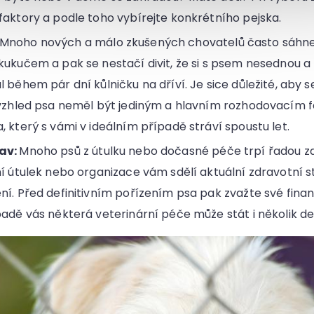
faktory a podle toho vybírejte konkrétního pejska.
Mnoho nových a málo zkušených chovatelů často sáhne 
kukučem a pak se nestačí divit, že si s psem nesednou a p
 během pár dní kůlničku na dříví. Je sice důležité, aby se
 vzhled psa neměl být jediným a hlavním rozhodovacím 
, který s vámi v ideálním případě stráví spoustu let.
av:
Mnoho psů z útulku nebo dočasné péče trpí řadou z
ní útulek nebo organizace vám sdělí aktuální zdravotní s
ní. Před definitivním pořízením psa pak zvažte své fina
padě vás některá veterinární péče může stát i několik des