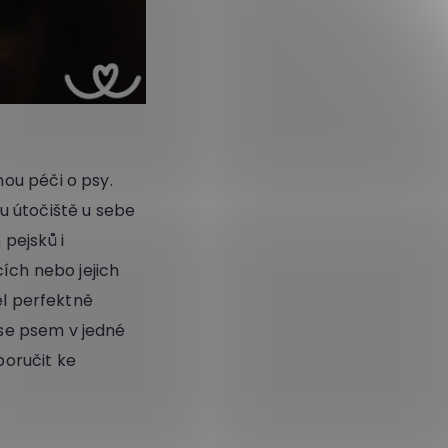
ou péči o psy.
u útočiště u sebe
pejsků i
ích nebo jejich
el perfektně
se psem v jedné
oručit ke