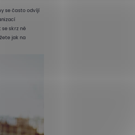
 se často odvíjí
anizací
 se skrz ně
žete jak na