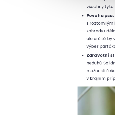
všechny tyto 
Povaha psa:
s roztomilým 
zahrady udělal
ale určitě by
výběr parťáka
Zdravotní st
neduhů. Solid
možnosti řeše
v krajním pří