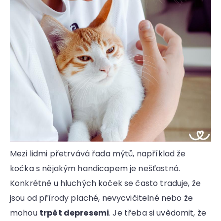
a
j
í
t
?
Mezi lidmi přetrvává řada mýtů, například že
HLEDAT
kočka s nějakým handicapem je nešťastná.
D
Konkrétně u hluchých koček se často traduje, že
o
jsou od přírody plaché, nevycvičitelné nebo že
p
o
mohou
trpět depresemi
. Je třeba si uvědomit, že