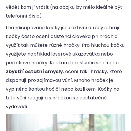
vědět kam jí vrátit (na obojku by mělo ideálně být i
telefonní číslo).
I handicapované kočky jsou aktivní a rády si hrají.
Kočky často ocení asistenci člověka při hrách a
využít tak můžete různé hračky. Pro hluchou kočku
využijete například laserová ukazovátka nebo
peříčkové hračky. Kočkám bez sluchu se o něco
zbystří ostatní smysly
, ocení tak i hračky, které
disponují pro zajímavou vůní. Mnoho hraček je
vyplněno šantou kočičí nebo kozlíkem. Kočky na
tuto vůni reagují a s hračkou se dostatečně
vydovádí.