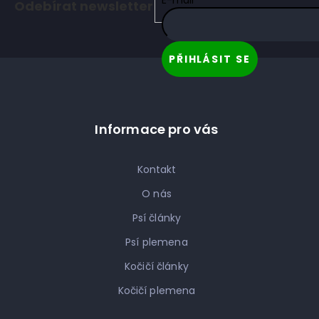
E-mail
Odebírat newsletter
p
a
t
PŘIHLÁSIT SE
í
Informace pro vás
Kontakt
O nás
Psí články
Psí plemena
Kočičí články
Kočičí plemena