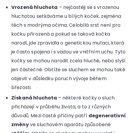
Vrozená hluchota
– nejčastěji se s vrozenou
hluchotou setkáváme u bílých koček, zejména
těch s modrýma očima. Celobílá srst není pro
kočku přirozená a pokud se taková kočka
narodí, jde zpravidla o genetickou mutaci, která
je často spojena i s vadou ve vnitřním uchu. Tyto
kočky se mohou narodit zcela hluché, nebo slyší
jen částečně. Obtíže se sluchem se mohou také
objevit v důsledku poruch vývoje během
březosti.
Získaná hluchota
– některé kočky o sluch
přicházejí v průběhu života, a to z různých
důvodů. Mezi časté příčiny patří
degenerativní
změny
ve sluchovém aparátu způsobené