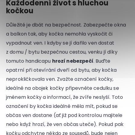
Každodenní život s hluchou
kočkou
Důležité je dbát na bezpečnost. Zabezpečte okna
a balkon tak, aby kočka nemohla vyskočit či
vypadnout ven. I kdyby se jí dařilo ven dostat
z domu / bytu bezpečnou cestou, venku jí díky
tomuto handicapu
hrozí nebezpečí
. Buďte
opatrní při otevírání dveří od bytu, aby kočka
neprokličkovala ven. Zvažte označení kočky,
ideálně na obojek kočky připevněte cedulku se
jménem kočky a informací, že zvíře neslyší. Toto
označení by kočka ideálně měla mít, pokud se
občas ven dostane (ať již pod kontrolou majitele
nebo když hrozí, že ven občas uteče). Pokud pak
kočku odchytne někdo ze sousedů, bude nejen