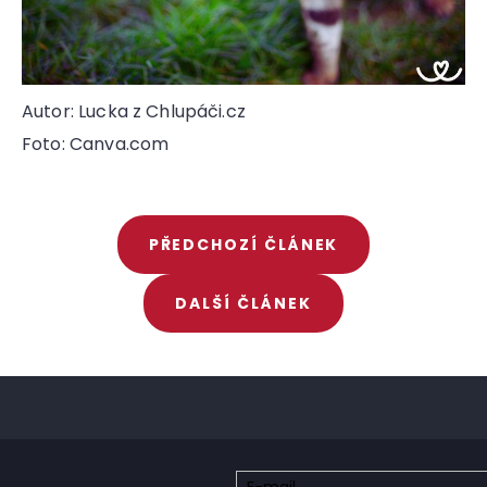
Autor: Lucka z Chlupáči.cz
Foto: Canva.com
PŘEDCHOZÍ ČLÁNEK
DALŠÍ ČLÁNEK
Z
á