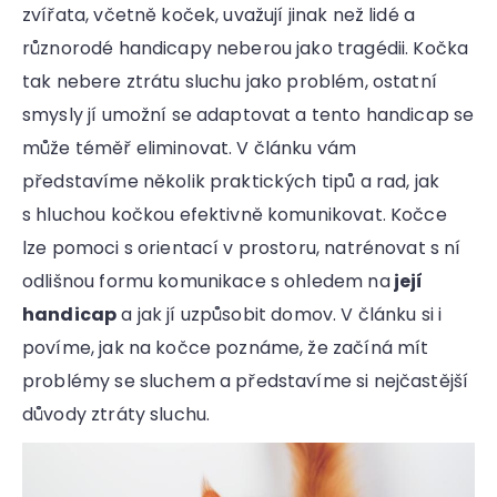
r
zvířata, včetně koček, uvažují jinak než lidé a
u
různorodé handicapy neberou jako tragédii. Kočka
č
u
tak nebere ztrátu sluchu jako problém, ostatní
j
smysly jí umožní se adaptovat a tento handicap se
e
může téměř eliminovat. V článku vám
m
e
představíme několik praktických tipů a rad, jak
s hluchou kočkou efektivně komunikovat. Kočce
lze pomoci s orientací v prostoru, natrénovat s ní
odlišnou formu komunikace s ohledem na
její
handicap
a jak jí uzpůsobit domov. V článku si i
povíme, jak na kočce poznáme, že začíná mít
problémy se sluchem a představíme si nejčastější
důvody ztráty sluchu.