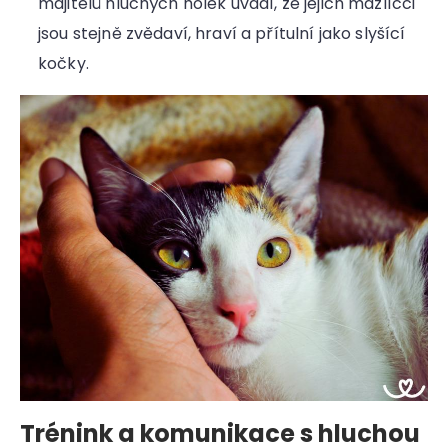
majitelů hluchých holek uvádí, že jejich mazlíčci
jsou stejně zvědaví, hraví a přítulní jako slyšící
kočky.
Trénink a komunikace s hluchou