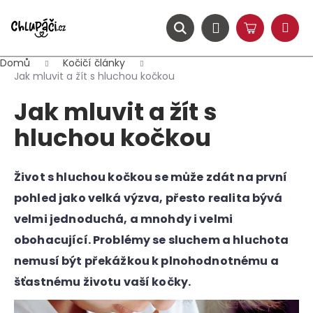
K
Přejít
na
o
obsah
ZPĚT
ZPĚT
Hledat
Nákupní
Přihlášení
š
Menu
košík
í
Domů
Kočičí články
C
k
Jak mluvit a žít s hluchou kočkou
o
Jak mluvit a žít s
p
o
hluchou kočkou
t
ř
Život s hluchou kočkou se může zdát na první
e
pohled jako velká výzva, přesto realita bývá
b
u
velmi jednoduchá, a mnohdy i velmi
j
obohacující. Problémy se sluchem a hluchota
e
nemusí být překážkou k plnohodnotnému a
t
šťastnému životu vaší kočky.
e
n