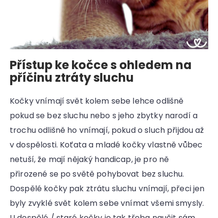
Přístup ke kočce s ohledem na
příčinu ztráty sluchu
Kočky vnímají svět kolem sebe lehce odlišně
pokud se bez sluchu nebo s jeho zbytky narodí a
trochu odlišně ho vnímají, pokud o sluch přijdou až
v dospělosti. Koťata a mladé kočky vlastně vůbec
netuší, že mají nějaký handicap, je pro ně
přirozené se po světě pohybovat bez sluchu.
Dospělé kočky pak ztrátu sluchu vnímají, přeci jen
byly zvyklé svět kolem sebe vnímat všemi smysly.
U dospělé / staré kočky je tak třeba naučit sám