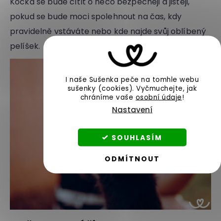
Kočka se bude cítit o něco bezpečněji a jistěji,
pokud se bude moci spolehnout na čas, kdy
pravidelně vstáváte nebo kde najde svůj oblíbený
pelíšek.
I naše Sušenka peče na tomhle webu
sušenky (cookies).
Vyčmuchejte, jak
chráníme vaše
osobní údaje
!
Nastavení
SOUHLASÍM
ODMÍTNOUT