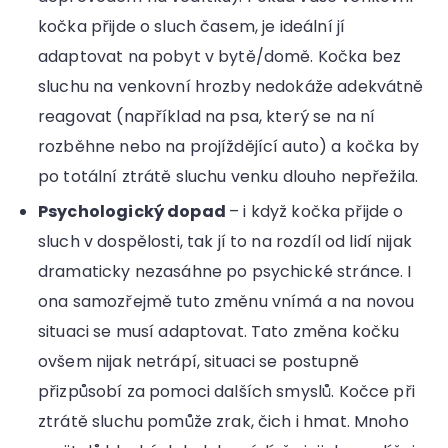
kočka přijde o sluch časem, je ideální jí
adaptovat na pobyt v bytě/domě. Kočka bez
sluchu na venkovní hrozby nedokáže adekvátně
reagovat (například na psa, který se na ní
rozběhne nebo na projíždějící auto) a kočka by
po totální ztrátě sluchu venku dlouho nepřežila.
Psychologický dopad
– i když kočka přijde o
sluch v dospělosti, tak jí to na rozdíl od lidí nijak
dramaticky nezasáhne po psychické stránce. I
ona samozřejmě tuto změnu vnímá a na novou
situaci se musí adaptovat. Tato změna kočku
ovšem nijak netrápí, situaci se postupně
přizpůsobí za pomoci dalších smyslů. Kočce při
ztrátě sluchu pomůže zrak, čich i hmat. Mnoho