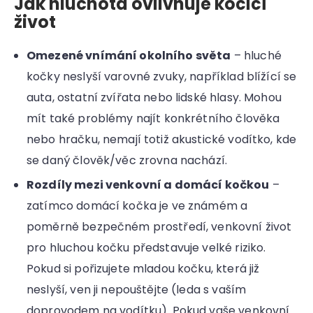
Jak hluchota ovlivňuje kočičí
život
Omezené vnímání okolního světa
– hluché
kočky neslyší varovné zvuky, například blížící se
auta, ostatní zvířata nebo lidské hlasy. Mohou
mít také problémy najít konkrétního člověka
nebo hračku, nemají totiž akustické vodítko, kde
se daný člověk/věc zrovna nachází.
Rozdíly mezi venkovní a domácí kočkou
–
zatímco domácí kočka je ve známém a
poměrně bezpečném prostředí, venkovní život
pro hluchou kočku představuje velké riziko.
Pokud si pořizujete mladou kočku, která již
neslyší, ven ji nepouštějte (leda s vaším
doprovodem na vodítku). Pokud vaše venkovní