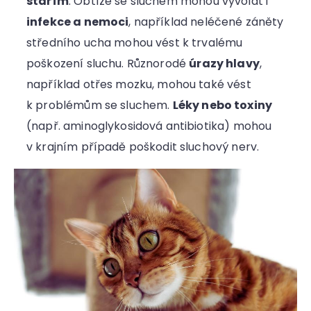
stářím
. Obtíže se sluchem mohou vyvolat i
infekce a nemoci
, například neléčené záněty
středního ucha mohou vést k trvalému
poškození sluchu. Různorodé
úrazy hlavy
,
například otřes mozku, mohou také vést
k problémům se sluchem.
Léky nebo toxiny
(např. aminoglykosidová antibiotika) mohou
v krajním případě poškodit sluchový nerv.