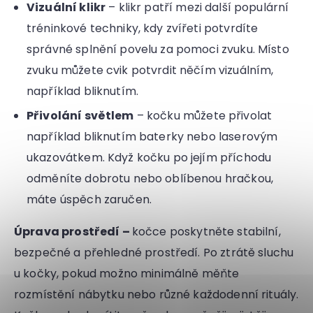
Vizuální klikr
– klikr patří mezi další populární
tréninkové techniky, kdy zvířeti potvrdíte
správné splnění povelu za pomoci zvuku. Místo
zvuku můžete cvik potvrdit něčím vizuálním,
například bliknutím.
Přivolání světlem
– kočku můžete přivolat
například bliknutím baterky nebo laserovým
ukazovátkem. Když kočku po jejím příchodu
odměníte dobrotu nebo oblíbenou hračkou,
máte úspěch zaručen.
Úprava prostředí –
kočce poskytněte stabilní,
bezpečné a přehledné prostředí. Po ztrátě sluchu
u kočky, pokud možno minimálně měňte
rozmístění nábytku nebo různé každodenní rituály.