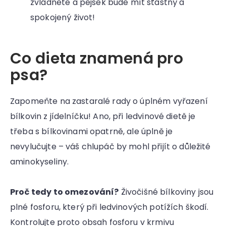
zvládnete a pejsek bude mít šťastný a
e
spokojený život!
t
e
Co dieta znamená pro
n
psa?
a
j
Zapomeňte na zastaralé rady o úplném vyřazení
í
bílkovin z jídelníčku! Ano, při ledvinové dietě je
t
třeba s bílkovinami opatrně, ale úplně je
?
nevylučujte – váš chlupáč by mohl přijít o důležité
aminokyseliny.
Proč tedy to omezování?
Živočišné bílkoviny jsou
plné fosforu, který při ledvinových potížích škodí.
Kontrolujte proto obsah fosforu v krmivu