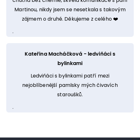
chutná bez chemie, skvělá komunikace s paní
Martinou, nikdy jsem se nesetkala s takovým
zájmem o druhé. Děkujeme z celého ❤️
.
Kateřina Macháčková - ledviňáci s
bylinkami
Ledviňáci s bylinkami patří mezi
nejoblíbenější pamlsky mých čivavích
staroušků.
.