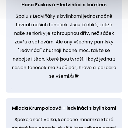
Hana Fusková - ledviňáci s kuřetem
Spolu s Ledviňáky s bylinkami jednoznačně
favoriti našich feneček. Jsou křehké, takže
naše seniorky je zchroupnou dřív, než sáček
zavřu a schovám. Ale ony všechny pamlsky
"Ledviňáci" chutnají hodně moc, takže se
nebojte i těch, které jsou tvrdší. I když jedna z
našich feneček má zubů pár, hravě si poradila
se všemi.👍🐕
.
Milada Krumpolcová - ledviňáci s bylinkami
Spokojenost velká, konečně mňamka která