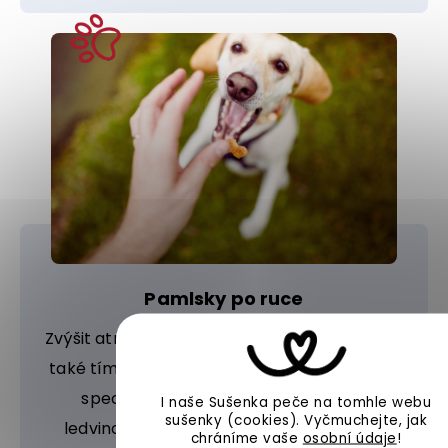
Pamlsky po ruce
Zvýšit atraktivitu ledvinového krmiva můžete
také tím, že jej v misce psa posypete naším
speciálním práškem pro nejedlíky s
I naše Sušenka peče na tomhle webu
sušenky (cookies).
Vyčmuchejte, jak
ledvinovou dietou. Případně můžete vzít
chráníme vaše
osobní údaje
!