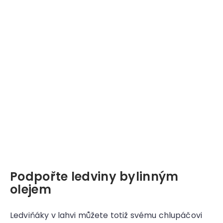
Podpořte ledviny bylinným
olejem
Ledviňáky v lahvi můžete totiž svému chlupáčovi