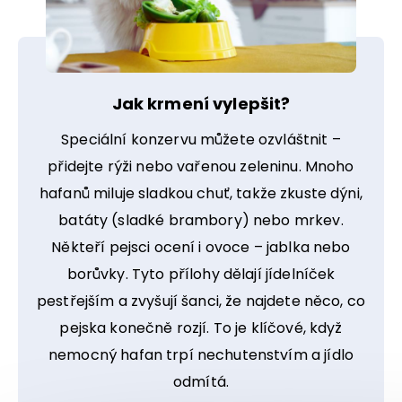
Jak krmení vylepšit?
Speciální konzervu můžete ozvláštnit –
přidejte rýži nebo vařenou zeleninu. Mnoho
hafanů miluje sladkou chuť, takže zkuste dýni,
batáty (sladké brambory) nebo mrkev.
Někteří pejsci ocení i ovoce – jablka nebo
borůvky. Tyto přílohy dělají jídelníček
pestřejším a zvyšují šanci, že najdete něco, co
pejska konečně rozjí. To je klíčové, když
nemocný hafan trpí nechutenstvím a jídlo
odmítá.