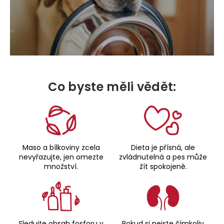
Co byste měli vědět:
Maso a bílkoviny zcela
Dieta je přísná, ale
nevyřazujte, jen omezte
zvládnutelná a pes může
množství.
žít spokojeně.
Sledujte obsah fosforu v
Pokud si nejste čímkoliv