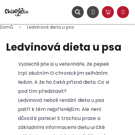
Přejít
na
obsah
ZPĚT
ZPĚT
Hledat
Nákupní
Přihlášení
K
Menu
košík
Domů
o
Ledvinová dieta u psa
š
C
Ledvinová dieta u psa
í
o
k
p
Vyslechli jste si u veterináře, že pejsek
o
trpí akutním či chronickým selháním
t
ledvin. A že ho čeká přísná dieta. Co si
ř
pod tím představit?
Ledvinová neboli renální dieta u psa
e
patří k těm nejpřísnějším. Ale není
b
důvod k panice! S trochou praxe a
u
základními informacemi dietu určitě
j