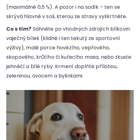
(maximálně 0,5 %). A pozor i na sodík – ten se
HLEDAT
skrývá hlavně v soli, kterou ze stravy vyškrtněte.
Co s tím?
Sáhněte po vhodných zdrojích bílkovin:
D
vaječný bílek (klidně i ten tekutý ze sportovní
o
p
výživy), malé porce hovězího, vepřového,
o
skopového, krůtího či kuřecího masa, nebo zkuste
r
jehněčí a bílé ryby. Krmení doplňte přílohou,
u
zeleninou, ovocem a bylinkami.
č
u
j
e
m
e