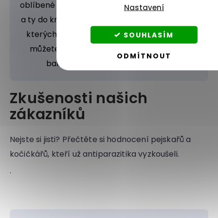
oblíbené pamlsky pro psy s ledvinovou dietou
Nastavení
a ty do krmiva rozdrtit. Pokud si nejste jistí, po
kterých sáhnout, aby chlupáčovi chutnaly,
SOUHLASÍM
můžete ho nechat vybrat – díky našemu
ODMÍTNOUT
balíčku ledviňáků na vyzkoušení.
Zkušenosti našich
zákazníků
Nejste si jisti? Přečtěte si hodnocení pejskařů a
kočičkářů, kteří už antiparazitika vyzkoušeli.
.