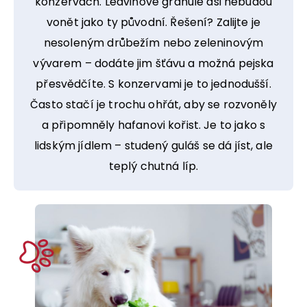
konzervách. Ledvinové granule asi nebudou
vonět jako ty původní. Řešení? Zalijte je
nesoleným drůbežím nebo zeleninovým
vývarem – dodáte jim šťávu a možná pejska
přesvědčíte. S konzervami je to jednodušší.
Často stačí je trochu ohřát, aby se rozvoněly
a připomněly hafanovi kořist. Je to jako s
lidským jídlem – studený guláš se dá jíst, ale
teplý chutná líp.