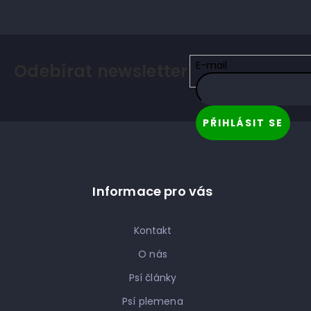
E-mail
Odebírat newsletter
Z
á
p
PŘIHLÁSIT SE
a
t
í
Informace pro vás
Kontakt
O nás
Psí články
Psí plemena