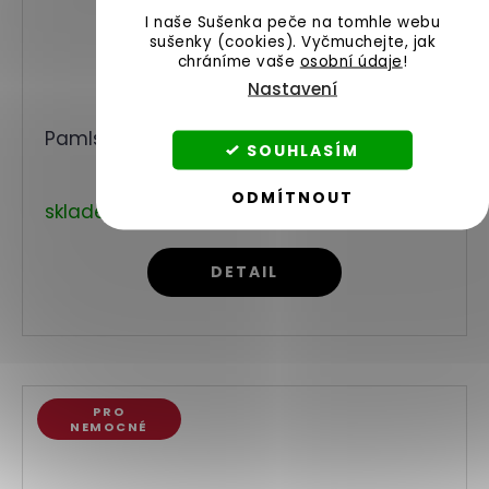
I naše Sušenka peče na tomhle webu
sušenky (cookies).
Vyčmuchejte, jak
chráníme vaše
osobní údaje
!
Nastavení
Pamlsky se skořicí pro psy s jaterní dietou
SOUHLASÍM
ODMÍTNOUT
skladem
269 Kč
od
DETAIL
PRO
NEMOCNÉ