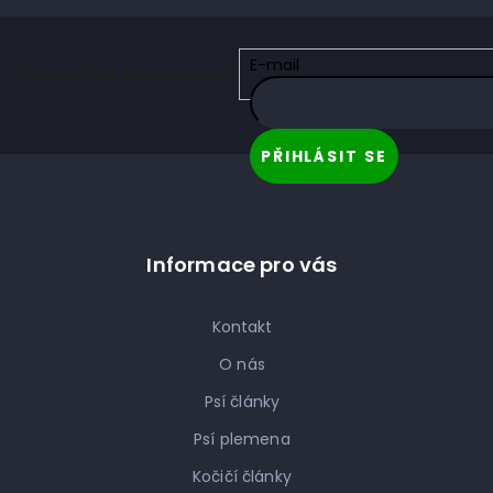
Z
á
E-mail
Odebírat newsletter
p
a
t
PŘIHLÁSIT SE
í
Informace pro vás
Kontakt
O nás
Psí články
Psí plemena
Kočičí články