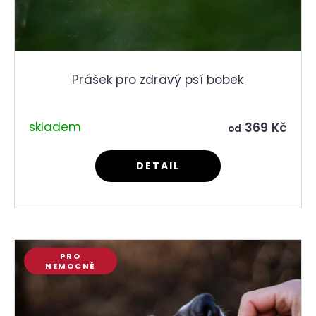
r
u
č
u
j
e
Prášek pro zdravý psí bobek
m
e
skladem
369 Kč
od
DETAIL
PRO
NEMOCNÉ